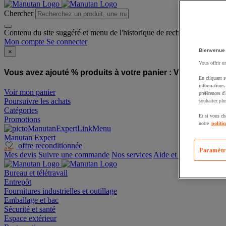
Chercher
Contenu du site suggéré et menu de l'historique de recherche
Mon compte
Se connecter
Bienvenue
×
Vous offrir u
Vous avez ajouté % produits à votre panier :
Vous avez ajo
En cliquant s
informations 
Voir mon panier
préférences d
Poursuivre les achats
souhaitez plu
Catégories
Et si vous ch
Promotions
notre
politi
Manutan Expert
offre reconditionnée
Paramètr
Mes devis
Suivre une commande
Nos services
Aide et contact
Bureau et télétravail
Entrepôt
Fournitures industrielles et outillage
Emballage et bac
Sécurité et santé
Espace extérieur