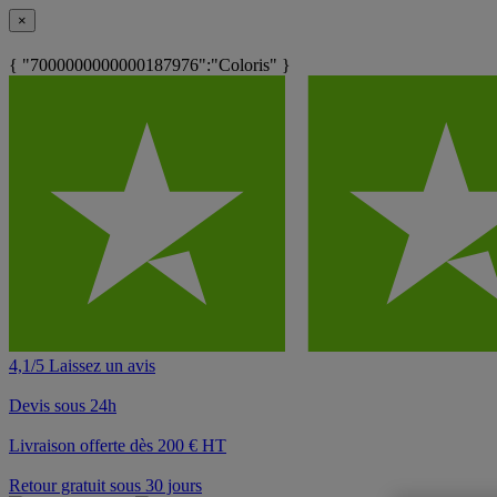
×
{ "7000000000000187976":"Coloris" }
4,1/5 Laissez un avis
Devis sous 24h
Livraison offerte dès 200 € HT
Retour gratuit sous 30 jours