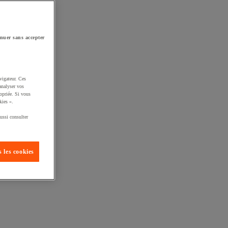
nuer sans accepter
vigateur. Ces
analyser vos
opriée. Si vous
kies ».
ussi consulter
 les cookies