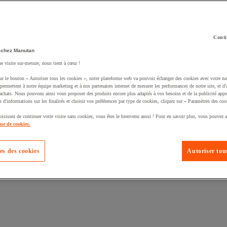
Conti
 chez Manutan
ne visite sur-mesure, nous tient à cœur !
uté un produit à votre panier :
ur le bouton « Autoriser tous les cookies », notre plateforme web va pouvoir échanger des cookies avec votre na
permettent à notre équipe marketing et à nos partenaires internet de mesurer les performances de notre site, et d'
'achats. Nous pouvons ainsi vous proposer des produits encore plus adaptés à vos besoins et de la publicité appr
s d'informations sur les finalités et choisir vos préférences par type de cookies, cliquez sur « Paramètres des coo
oisissez de continuer votre visite sans cookies, vous êtes le bienvenu aussi ! Pour en savoir plus, vous pouvez a
que de cookies.
es des cookies
Autoriser tous