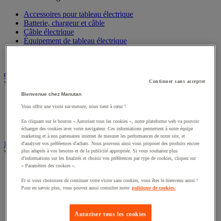
Accessoires pour tableau électrique
Batterie, chargeur et câble
Câble électrique
Équipement de tableau électrique
Prise et interrupteur
Rallonge, multiprise et enrouleur électrique
Graissage et lubrifiant
Continuer sans accepter
Voir toute la catégorie
Bienvenue chez Manutan
Anti-adhérent
Vous offrir une visite sur-mesure, nous tient à cœur !
Graisse et huile
Lubrifiant et dégrippant
En cliquant sur le bouton « Autoriser tous les cookies », notre plateforme web va pouvoir
Outils de graissage
échanger des cookies avec votre navigateur. Ces informations permettent à notre équipe
marketing et à nos partenaires internet de mesurer les performances de notre site, et
Instrument de mesure
d'analyser vos préférences d'achats. Nous pouvons ainsi vous proposer des produits encore
plus adaptés à vos besoins et de la publicité appropriée. Si vous souhaitez plus
Voir toute la catégorie
d'informations sur les finalités et choisir vos préférences par type de cookies, cliquez sur
« Paramètres des cookies ».
Balance industrielle
Compteur et compteur-métreur
Et si vous choisissez de continuer votre visite sans cookies, vous êtes le bienvenu aussi !
Dynamomètre
Pour en savoir plus, vous pouvez aussi consulter notre
politique de cookies.
Équipement optique
Instrument de mesure de laboratoire
Mesure de distance
Autoriser tous les cookies