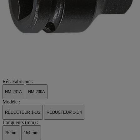
Réf. Fabricant :
NM.231A
NM.230A
Modèle :
RÉDUCTEUR 1-1/2
RÉDUCTEUR 1-3/4
Longueurs (mm) :
75 mm
154 mm