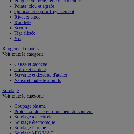
Poignée de porte, fenêtre et meuble
Pointe, clou et agrafe
Quincaillerie pour l'agencement
Rivet et pince
Rondelle
Serrure
Tige filetée
Vis
Rangement d'outils
Voir toute la catégorie
Caisse et sacoche
Coffre et cantine
Servante et desserte d'atelier
Valise et mallette à outils
Soudage
Voir toute la catégorie
Coupage plasma
Protection de l'environnement du soudeur
Soudage à électrode
Soudage électronique
Soudage flamme
Soudage MIG/MAG