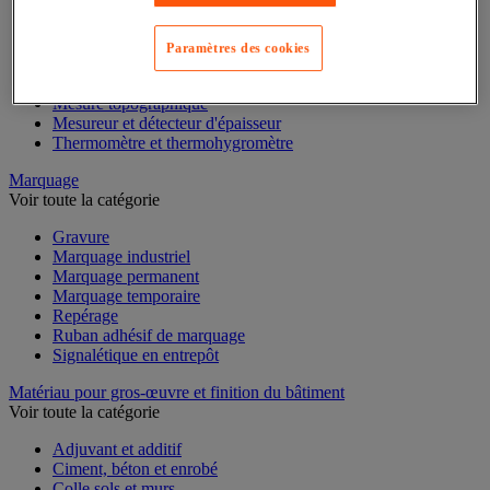
Mesure de la vitesse
Mesure de l'environnement
Mesure d'électricité
Paramètres des cookies
Mesure du temps
Mesure et repère de chantier
Mesure topographique
Mesureur et détecteur d'épaisseur
Thermomètre et thermohygromètre
Marquage
Voir toute la catégorie
Gravure
Marquage industriel
Marquage permanent
Marquage temporaire
Repérage
Ruban adhésif de marquage
Signalétique en entrepôt
Matériau pour gros-œuvre et finition du bâtiment
Voir toute la catégorie
Adjuvant et additif
Ciment, béton et enrobé
Colle sols et murs