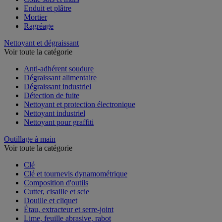
Enduit et plâtre
Mortier
Ragréage
Nettoyant et dégraissant
Voir toute la catégorie
Anti-adhérent soudure
Dégraissant alimentaire
Dégraissant industriel
Détection de fuite
Nettoyant et protection électronique
Nettoyant industriel
Nettoyant pour graffiti
Outillage à main
Voir toute la catégorie
Clé
Clé et tournevis dynamométrique
Composition d'outils
Cutter, cisaille et scie
Douille et cliquet
Étau, extracteur et serre-joint
Lime, feuille abrasive, rabot