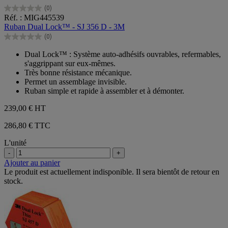
(0)
0.0
Réf. : MIG445539
sur
Ruban Dual Lock™ - SJ 356 D - 3M
5
(0)
étoiles.
0.0
sur
Dual Lock™ : Système auto-adhésifs ouvrables, refermables,
5
s'aggrippant sur eux-mêmes.
étoiles.
Très bonne résistance mécanique.
Permet un assemblage invisible.
Ruban simple et rapide à assembler et à démonter.
239,00 €
HT
286,80 € TTC
L'unité
-
+
Ajouter au panier
Le produit est actuellement indisponible. Il sera bientôt de retour en
stock.