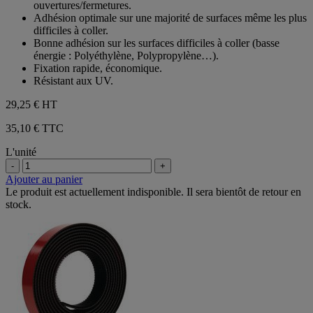
ouvertures/fermetures.
étoiles.
Adhésion optimale sur une majorité de surfaces même les plus
difficiles à coller.
Bonne adhésion sur les surfaces difficiles à coller (basse
énergie : Polyéthylène, Polypropylène…).
Fixation rapide, économique.
Résistant aux UV.
29,25 €
HT
35,10 € TTC
L'unité
-
+
Ajouter au panier
Le produit est actuellement indisponible. Il sera bientôt de retour en
stock.