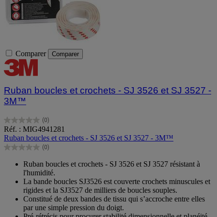
Comparer
Comparer
Ruban boucles et crochets - SJ 3526 et SJ 3527 -
3M™
(0)
0.0
Réf. : MIG4941281
sur
Ruban boucles et crochets - SJ 3526 et SJ 3527 - 3M™
5
(0)
étoiles.
0.0
sur
Ruban boucles et crochets - SJ 3526 et SJ 3527 résistant à
5
l'humidité.
étoiles.
La bande boucles SJ3526 est couverte crochets minuscules et
rigides et la SJ3527 de milliers de boucles souples.
Constitué de deux bandes de tissu qui s’accroche entre elles
par une simple pression du doigt.
Pré-rétrécis pour procurer stabilité dimensionnelle et planéité.