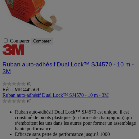
Comparer
Comparer
Ruban auto-adhésif Dual Lock™ SJ4570 - 10 m -
3M
(0)
0.0
Réf. : MIG445569
sur
Ruban auto-adhésif Dual Lock™ SJ4570 - 10 m - 3M
5
(0)
étoiles.
0.0
sur
Ruban auto-adhésif Dual Lock™ SJ4570 est unique, il est
5
constitué de picots plastiques (en forme de champignon) qui
étoiles.
s‘emboitent les uns dans les autres pour former un assemblage
haute performance.
Efficace sans perte de performance jusqu‘à 1000