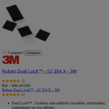
Comparer
Comparer
Ruban Dual Lock™ - SJ 354 X - 3M
(2)
5.0
Réf. : MIG445582
sur
Ruban Dual Lock™ - SJ 354 X - 3M
5
(2)
étoiles.
5.0
2
sur
Dual Lock™ : Système auto-adhésifs ouvrables, refermables,
avis
5
s'aggrippant sur eux-mêmes.