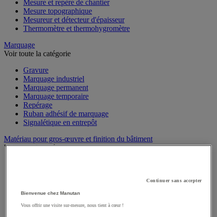
Mesure et repère de chantier
Mesure topographique
Mesureur et détecteur d'épaisseur
Thermomètre et thermohygromètre
Marquage
Voir toute la catégorie
Gravure
Marquage industriel
Marquage permanent
Marquage temporaire
Repérage
Ruban adhésif de marquage
Signalétique en entrepôt
Matériau pour gros-œuvre et finition du bâtiment
Voir toute la catégorie
Adjuvant et additif
Ciment, béton et enrobé
Colle sols et murs
Continuer sans accepter
Enduit et plâtre
Bienvenue chez Manutan
Mortier
Vous offrir une visite sur-mesure, nous tient à cœur !
Ragréage