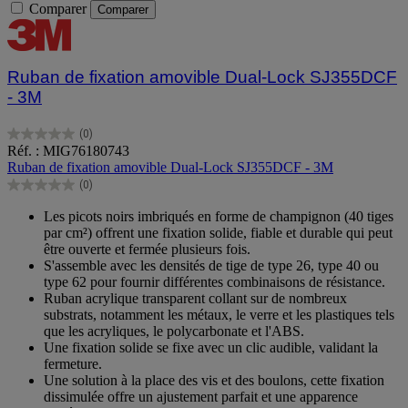
Comparer
Comparer
Ruban de fixation amovible Dual-Lock SJ355DCF
- 3M
(0)
0.0
Réf. : MIG76180743
sur
Ruban de fixation amovible Dual-Lock SJ355DCF - 3M
5
(0)
étoiles.
0.0
sur
Les picots noirs imbriqués en forme de champignon (40 tiges
5
par cm²) offrent une fixation solide, fiable et durable qui peut
étoiles.
être ouverte et fermée plusieurs fois.
S'assemble avec les densités de tige de type 26, type 40 ou
type 62 pour fournir différentes combinaisons de résistance.
Ruban acrylique transparent collant sur de nombreux
substrats, notamment les métaux, le verre et les plastiques tels
que les acryliques, le polycarbonate et l'ABS.
Une fixation solide se fixe avec un clic audible, validant la
fermeture.
Une solution à la place des vis et des boulons, cette fixation
dissimulée offre un ajustement parfait et une apparence