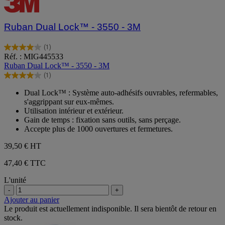
Ruban Dual Lock™ - 3550 - 3M
(1)
4.0
Réf. : MIG445533
sur
Ruban Dual Lock™ - 3550 - 3M
5
(1)
étoiles.
4.0
1
sur
Dual Lock™ : Système auto-adhésifs ouvrables, refermables,
avis
5
s'aggrippant sur eux-mêmes.
étoiles.
Utilisation intérieur et extérieur.
1
Gain de temps : fixation sans outils, sans perçage.
avis
Accepte plus de 1000 ouvertures et fermetures.
39,50 €
HT
47,40 € TTC
L'unité
-
+
Ajouter au panier
Le produit est actuellement indisponible. Il sera bientôt de retour en
stock.