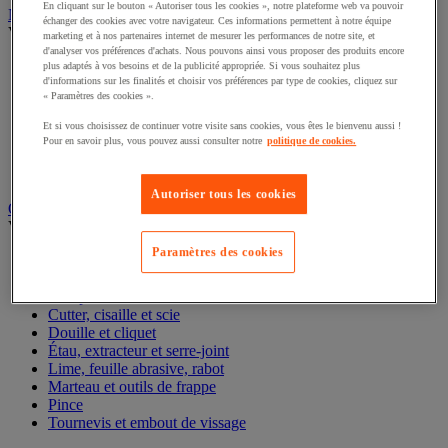
En cliquant sur le bouton « Autoriser tous les cookies », notre plateforme web va pouvoir
Nettoyant et dégraissant
échanger des cookies avec votre navigateur. Ces informations permettent à notre équipe
Voir toute la catégorie
marketing et à nos partenaires internet de mesurer les performances de notre site, et
d'analyser vos préférences d'achats. Nous pouvons ainsi vous proposer des produits encore
Anti-adhérent soudure
plus adaptés à vos besoins et de la publicité appropriée. Si vous souhaitez plus
d'informations sur les finalités et choisir vos préférences par type de cookies, cliquez sur
Dégraissant alimentaire
« Paramètres des cookies ».
Dégraissant industriel
Détection de fuite
Et si vous choisissez de continuer votre visite sans cookies, vous êtes le bienvenu aussi !
Nettoyant et protection électronique
Pour en savoir plus, vous pouvez aussi consulter notre
politique de cookies.
Nettoyant industriel
Nettoyant pour graffiti
Autoriser tous les cookies
Outillage à main
Voir toute la catégorie
Paramètres des cookies
Clé
Clé et tournevis dynamométrique
Composition d'outils
Cutter, cisaille et scie
Douille et cliquet
Étau, extracteur et serre-joint
Lime, feuille abrasive, rabot
Marteau et outils de frappe
Pince
Tournevis et embout de vissage