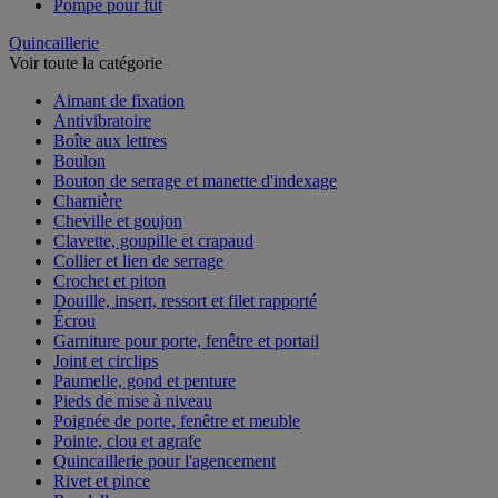
Pompe pour fût
Quincaillerie
Voir toute la catégorie
Aimant de fixation
Antivibratoire
Boîte aux lettres
Boulon
Bouton de serrage et manette d'indexage
Charnière
Cheville et goujon
Clavette, goupille et crapaud
Collier et lien de serrage
Crochet et piton
Douille, insert, ressort et filet rapporté
Écrou
Garniture pour porte, fenêtre et portail
Joint et circlips
Paumelle, gond et penture
Pieds de mise à niveau
Poignée de porte, fenêtre et meuble
Pointe, clou et agrafe
Quincaillerie pour l'agencement
Rivet et pince