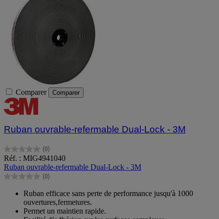
Comparer
Comparer
Ruban ouvrable-refermable Dual-Lock - 3M
(0)
0.0
Réf. : MIG4941040
sur
Ruban ouvrable-refermable Dual-Lock - 3M
5
(0)
étoiles.
0.0
sur
Ruban efficace sans perte de performance jusqu'à 1000
5
ouvertures,fermetures.
étoiles.
Permet un maintien rapide.