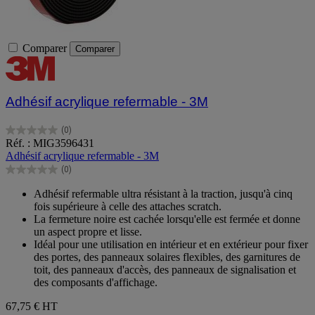
Comparer
Comparer
Adhésif acrylique refermable - 3M
(0)
0.0
Réf. : MIG3596431
sur
Adhésif acrylique refermable - 3M
5
(0)
étoiles.
0.0
sur
Adhésif refermable ultra résistant à la traction, jusqu'à cinq
5
fois supérieure à celle des attaches scratch.
étoiles.
La fermeture noire est cachée lorsqu'elle est fermée et donne
un aspect propre et lisse.
Idéal pour une utilisation en intérieur et en extérieur pour fixer
des portes, des panneaux solaires flexibles, des garnitures de
toit, des panneaux d'accès, des panneaux de signalisation et
des composants d'affichage.
67,75 €
HT