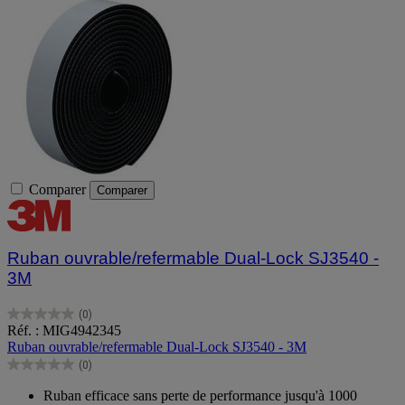
Comparer
Comparer
Ruban ouvrable/refermable Dual-Lock SJ3540 -
3M
(0)
0.0
Réf. : MIG4942345
sur
Ruban ouvrable/refermable Dual-Lock SJ3540 - 3M
5
(0)
étoiles.
0.0
sur
Ruban efficace sans perte de performance jusqu'à 1000
5