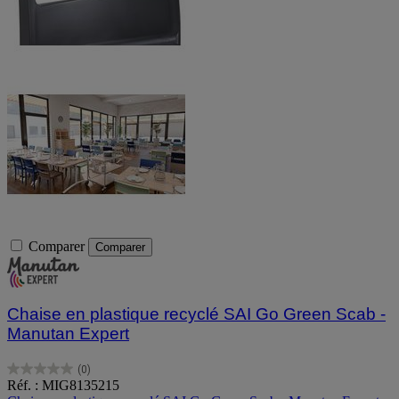
Comparer
Comparer
Chaise en plastique recyclé SAI Go Green Scab -
Manutan Expert
(0)
0.0
Réf. : MIG8135215
sur