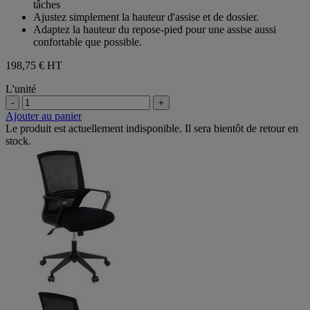
tâches
étoiles.
Ajustez simplement la hauteur d'assise et de dossier.
10
Adaptez la hauteur du repose-pied pour une assise aussi
avis
confortable que possible.
198,75 €
HT
L'unité
-
+
Ajouter au panier
Le produit est actuellement indisponible. Il sera bientôt de retour en
stock.