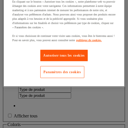
En cliquant sur le bouton « Autoriser tous les cookies », notre plateforme web va pouvoir
échanger des cookies avec votre navigateur. Ces informations permettent à notre équipe
Valeur facette
Canapé
(
66
)
Canapé
(66)
marketing et à nos partenaires internet de mesurer les performances de notre site, et
d'analyser vos préférences d'achats. Nous pouvons ainsi vous proposer des produits encore
Valeur facette
Fauteuil
(
60
)
Fauteuil
(60)
plus adaptés à vos besoins et de la publicité appropriée. Si vous souhaitez plus
d'informations sur les finalités et choisir vos préférences par type de cookies, cliquez sur
« Paramètres des cookies ».
Valeur facette
Chaise fixe
(
56
)
Chaise fixe
(56)
Et si vous choisissez de continuer votre visite sans cookies, vous êtes le bienvenu aussi !
Pour en savoir plus, vous pouvez aussi consulter notre
politique de cookies.
Valeur facette
Tabouret
(
47
)
Tabouret
(47)
Valeur facette
Siège visiteur
(
31
)
Siège visiteur
(31)
Autoriser tous les cookies
Valeur facette
Chauffeuse
(
26
)
Chauffeuse
(26)
Paramètres des cookies
Valeur facette
Pack
(
20
)
Pack
(20)
Afficher tous
Coloris