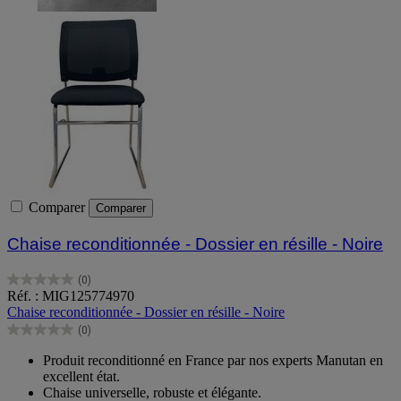
Comparer
Comparer
Chaise reconditionnée - Dossier en résille - Noire
(0)
0.0
Réf. : MIG125774970
sur
Chaise reconditionnée - Dossier en résille - Noire
5
(0)
étoiles.
0.0
sur
Produit reconditionné en France par nos experts Manutan en
5
excellent état.
étoiles.
Chaise universelle, robuste et élégante.