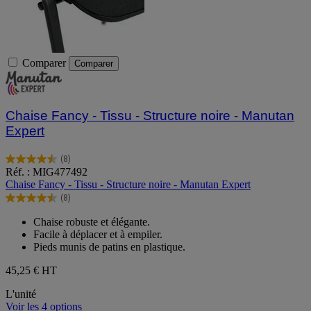
Comparer
Comparer
Chaise Fancy - Tissu - Structure noire - Manutan
Expert
(8)
4.5
Réf. : MIG477492
sur
Chaise Fancy - Tissu - Structure noire - Manutan Expert
5
(8)
étoiles.
4.5
8
sur
Chaise robuste et élégante.
avis
5
Facile à déplacer et à empiler.
étoiles.
Pieds munis de patins en plastique.
8
avis
45,25 €
HT
L'unité
Voir les 4 options