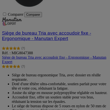
Comparer
Comparer
Siège de bureau Tria avec accoudoir fixe -
Ergonomique - Manutan Expert
(7)
4.9
Réf. : MIG8047388
sur
Siège de bureau Tria avec accoudoir fixe - Ergonomique - Manutan
5
Expert
étoiles.
(7)
7
4.9
avis
sur
Siège de bureau ergonomique Tria, avec dossier en résille
5
respirante.
étoiles.
Doté d'une têtière ultra-confortable, soutien parfait pour votre
7
tête et votre cou, réduisant la fatigue.
avis
Assise du siège en mousse polypropylène réglable en hauteur.
Accoudoir fixe, offre un soutien stable pour vos bras,
réduisant la tension sur les épaules.
Le siège de bureau dispose de 5 roues en nylon de 50 mm de