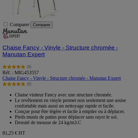
Comparer
Comparer
Chaise Fancy - Vinyle - Structure chromée -
Manutan Expert
(5)
4.8
Réf. : MIG453557
sur
Chaise Fancy - Vinyle - Structure chromée - Manutan Expert
5
(5)
étoiles.
4.8
5
sur
Chaise visiteur Fancy avec une structure chromée.
avis
5
Le revêtement en vinyle permet non seulement une assise
étoiles.
confortable mais aussi un nettoyage rapide et facile.
5
Conçue pour être légère et facile à empiler ou à déplacer.
avis
Pieds munis de patins pour déplacer sans rayer le sol.
Densité de mousse de 24 kg/m3.C
81,25 €
HT