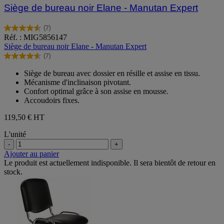
Siège de bureau noir Elane - Manutan Expert
(7)
4.6
Réf. : MIG5856147
sur
Siège de bureau noir Elane - Manutan Expert
5
(7)
étoiles.
4.6
7
sur
Siège de bureau avec dossier en résille et assise en tissu.
avis
5
Mécanisme d'inclinaison pivotant.
étoiles.
Confort optimal grâce à son assise en mousse.
7
Accoudoirs fixes.
avis
119,50 €
HT
L'unité
-
+
Ajouter au panier
Le produit est actuellement indisponible. Il sera bientôt de retour en
stock.