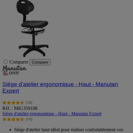
Comparer
Comparer
Siège d'atelier ergonomique - Haut - Manutan
Expert
(10)
4.5
Réf. : MIG359108
sur
Siège d'atelier ergonomique - Haut - Manutan Expert
5
(10)
étoiles.
4.5
10
sur
Siège d'atelier haut idéal pour réaliser confortablement vos
avis
5