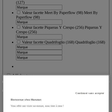
(127)
Valeur facette
Meet By Paperflow
(
98
)
Meet By
Paperflow
(98)
Valeur facette
Piqueras Y Crespo
(
256
)
Piqueras Y
Crespo
(256)
Valeur facette
Quadrifoglio
(
168
)
Quadrifoglio
(168)
Afficher tous
Disponibilité
Type de produit
Continuer sans accepter
Bienvenue chez Manutan
Type de produit
Vous offrir une visite sur-mesure, nous tient à cœur !