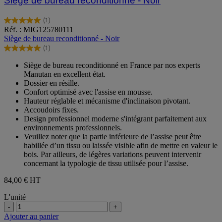
Siège de bureau reconditionné - Noir
(1)
5.0
Réf. : MIG125780111
sur
Siège de bureau reconditionné - Noir
5
(1)
étoiles.
5.0
1
sur
Siège de bureau reconditionné en France par nos experts
avis
5
Manutan en excellent état.
étoiles.
Dossier en résille.
1
Confort optimisé avec l'assise en mousse.
avis
Hauteur réglable et mécanisme d'inclinaison pivotant.
Accoudoirs fixes.
Design professionnel moderne s'intégrant parfaitement aux
environnements professionnels.
Veuillez noter que la partie inférieure de l’assise peut être
habillée d’un tissu ou laissée visible afin de mettre en valeur le
bois. Par ailleurs, de légères variations peuvent intervenir
concernant la typologie de tissu utilisée pour l’assise.
84,00 €
HT
L'unité
-
+
Ajouter au panier