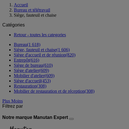
Accueil
Bureau et télétravail
Siège, fauteuil et chaise
Catégories
Retour - toutes les categories
Bureau
(1 618)
Siège, fauteuil et chaise
(1 606)
Siège d'accueil et de réunion
(820)
Entrepôt
(616)
Siège de bureau
(610)
Siège d'atelier
(609)
Mobilier d'atelier
(609)
Siège d'accueil
(453)
Restauration
(308)
Mobilier de restauration et de réception
(308)
Plus
Moins
Filtrez par
Notre marque Manutan Expert