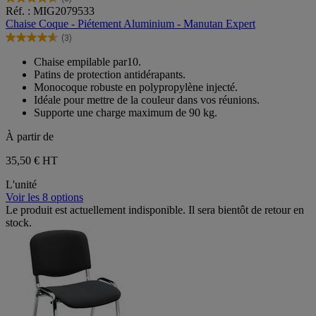
4.7
Réf. : MIG2079533
sur
Chaise Coque - Piétement Aluminium - Manutan Expert
5
(3)
étoiles.
4.7
3
sur
Chaise empilable par10.
avis
5
Patins de protection antidérapants.
étoiles.
Monocoque robuste en polypropylène injecté.
3
Idéale pour mettre de la couleur dans vos réunions.
avis
Supporte une charge maximum de 90 kg.
À partir de
35,50 €
HT
L'unité
Voir les 8 options
Le produit est actuellement indisponible. Il sera bientôt de retour en
stock.