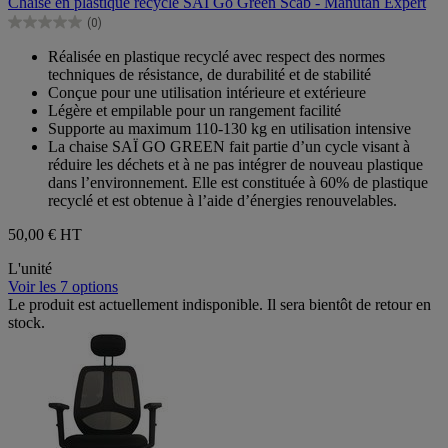
Chaise en plastique recyclé SAI Go Green Scab - Manutan Expert
5
(0)
étoiles.
0.0
sur
Réalisée en plastique recyclé avec respect des normes
5
techniques de résistance, de durabilité et de stabilité
étoiles.
Conçue pour une utilisation intérieure et extérieure
Légère et empilable pour un rangement facilité
Supporte au maximum 110-130 kg en utilisation intensive
La chaise SAÏ GO GREEN fait partie d’un cycle visant à
réduire les déchets et à ne pas intégrer de nouveau plastique
dans l’environnement. Elle est constituée à 60% de plastique
recyclé et est obtenue à l’aide d’énergies renouvelables.
50,00 €
HT
L'unité
Voir les 7 options
Le produit est actuellement indisponible. Il sera bientôt de retour en
stock.