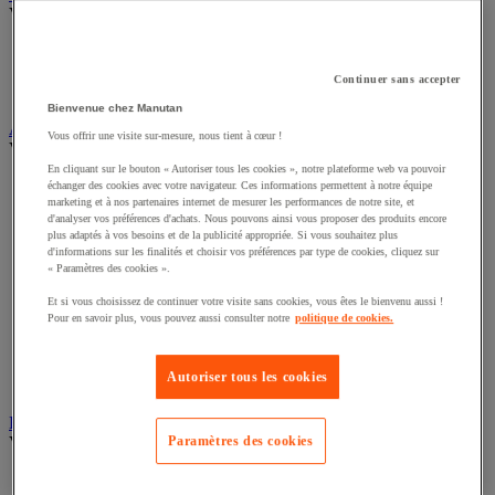
Voir toute la catégorie
Alarme et détecteur de mouvement
Interphone et vidéophone
Continuer sans accepter
Vidéosurveillance
Bienvenue chez Manutan
Armoire de sécurité et stockage de produits dangereux
Vous offrir une visite sur-mesure, nous tient à cœur !
Voir toute la catégorie
En cliquant sur le bouton « Autoriser tous les cookies », notre plateforme web va pouvoir
Accessoires pour armoire de sécurité et de stockage
échanger des cookies avec votre navigateur. Ces informations permettent à notre équipe
marketing et à nos partenaires internet de mesurer les performances de notre site, et
Armoire bouteilles de gaz
d'analyser vos préférences d'achats. Nous pouvons ainsi vous proposer des produits encore
Armoire de sûreté
plus adaptés à vos besoins et de la publicité appropriée. Si vous souhaitez plus
Armoire multirisque
d'informations sur les finalités et choisir vos préférences par type de cookies, cliquez sur
Armoire pour batteries lithium-ion
« Paramètres des cookies ».
Armoire pour produits corrosifs
Et si vous choisissez de continuer votre visite sans cookies, vous êtes le bienvenu aussi !
Armoire pour produits inflammables
Pour en savoir plus, vous pouvez aussi consulter notre
politique de cookies.
Armoire pour produits phytosanitaires
Armoire pour produits toxiques
Caissons de ventilation et filtres
Autoriser tous les cookies
Récipient de sécurité
Bac de rétention et matériel de rétention
Voir toute la catégorie
Paramètres des cookies
Bac de laboratoire