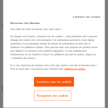
Alarme et détecteur de mouvement
Interphone et vidéophone
Vidéosurveillance
Continuer sans accepter
Armoire de sécurité et stockage de produits dangereux
Bienvenue chez Manutan
Voir toute la catégorie
Vous offrir une visite sur-mesure, nous tient à cœur !
Accessoires pour armoire de sécurité et de stockage
En cliquant sur le bouton « Autoriser tous les cookies », notre plateforme web va pouvoir
Armoire bouteilles de gaz
échanger des cookies avec votre navigateur. Ces informations permettent à notre équipe
marketing et à nos partenaires internet de mesurer les performances de notre site, et
Armoire de sûreté
d'analyser vos préférences d'achats. Nous pouvons ainsi vous proposer des produits encore
Armoire multirisque
plus adaptés à vos besoins et de la publicité appropriée. Si vous souhaitez plus
Armoire pour batteries lithium-ion
d'informations sur les finalités et choisir vos préférences par type de cookies, cliquez sur
Armoire pour produits corrosifs
« Paramètres des cookies ».
Armoire pour produits inflammables
Et si vous choisissez de continuer votre visite sans cookies, vous êtes le bienvenu aussi !
Armoire pour produits phytosanitaires
Pour en savoir plus, vous pouvez aussi consulter notre
politique de cookies.
Armoire pour produits toxiques
Caissons de ventilation et filtres
Récipient de sécurité
Autoriser tous les cookies
Bac de rétention et matériel de rétention
Voir toute la catégorie
Paramètres des cookies
Bac de laboratoire
Bac de rétention