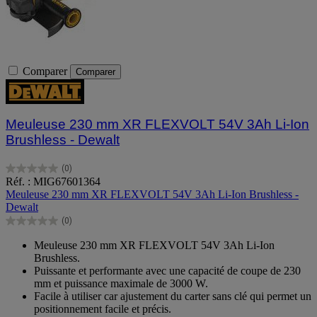
Comparer
Comparer
Meuleuse 230 mm XR FLEXVOLT 54V 3Ah Li-Ion
Brushless - Dewalt
(0)
0.0
Réf. : MIG67601364
sur
Meuleuse 230 mm XR FLEXVOLT 54V 3Ah Li-Ion Brushless -
5
Dewalt
étoiles.
(0)
0.0
sur
Meuleuse 230 mm XR FLEXVOLT 54V 3Ah Li-Ion
5
Brushless.
étoiles.
Puissante et performante avec une capacité de coupe de 230
mm et puissance maximale de 3000 W.
Facile à utiliser car ajustement du carter sans clé qui permet un
positionnement facile et précis.