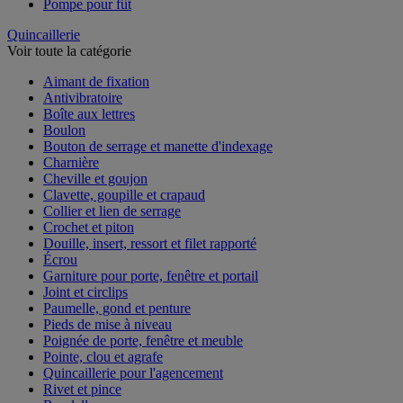
Pompe pour fût
Quincaillerie
Voir toute la catégorie
Aimant de fixation
Antivibratoire
Boîte aux lettres
Boulon
Bouton de serrage et manette d'indexage
Charnière
Cheville et goujon
Clavette, goupille et crapaud
Collier et lien de serrage
Crochet et piton
Douille, insert, ressort et filet rapporté
Écrou
Garniture pour porte, fenêtre et portail
Joint et circlips
Paumelle, gond et penture
Pieds de mise à niveau
Poignée de porte, fenêtre et meuble
Pointe, clou et agrafe
Quincaillerie pour l'agencement
Rivet et pince