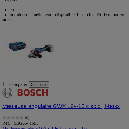
Le jeu
Le produit est actuellement indisponible. Il sera bientôt de retour en
stock.
Comparer
Comparer
Meuleuse angulaire GWX 18v-15 c solo , l-boxx
(0)
0.0
Réf. : MIG6541658
sur
Meuleuse angulaire GWX 18v-15 c solo , l-boxx