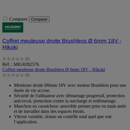
Comparer
Comparer
Coffret meuleuse droite Brushless Ø 6mm 18V -
Hikoki
(0)
0.0
Réf. : MIG8282576
sur
Coffret meuleuse droite Brushless Ø 6mm 18V - Hikoki
5
(0)
étoiles.
0.0
sur
Meuleuse droite Ø6mm 18V avec moteur Brushless pour une
5
durée de vie accrue.
étoiles.
Sécurité de l'utilisateur avec démarrage progressif, protection
anti-recul, protection contre la surcharge et redémarrage.
Manchon en caoutchouc amovible permet prise en main aisée
et de travailler dans des espaces étroits.
Vitesse variable, donne un contrôle total quel que soit
l’application.