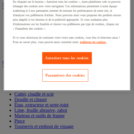
En cliquant sur le bouton « Autoriser tous les cookies », notre plateforme web va pouvoir
Nettoyant et dégraissant
échanger des cookies avec votre navigateur. Ces informations permettent à notre équipe
Voir toute la catégorie
marketing et à nos partenaires internet de mesurer les performances de notre site, et
d'analyser vos préférences d'achats. Nous pouvons ainsi vous proposer des produits encore
Anti-adhérent soudure
plus adaptés à vos besoins et de la publicité appropriée. Si vous souhaitez plus
d'informations sur les finalités et choisir vos préférences par type de cookies, cliquez sur
Dégraissant alimentaire
« Paramètres des cookies ».
Dégraissant industriel
Détection de fuite
Et si vous choisissez de continuer votre visite sans cookies, vous êtes le bienvenu aussi !
Nettoyant et protection électronique
Pour en savoir plus, vous pouvez aussi consulter notre
politique de cookies.
Nettoyant industriel
Nettoyant pour graffiti
Autoriser tous les cookies
Outillage à main
Voir toute la catégorie
Paramètres des cookies
Clé
Clé et tournevis dynamométrique
Composition d'outils
Cutter, cisaille et scie
Douille et cliquet
Étau, extracteur et serre-joint
Lime, feuille abrasive, rabot
Marteau et outils de frappe
Pince
Tournevis et embout de vissage