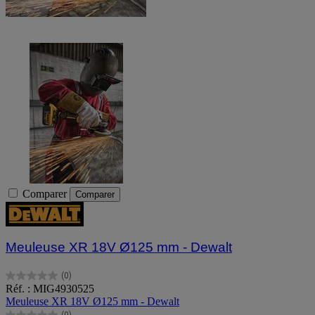
Comparer
Comparer
Meuleuse XR 18V Ø125 mm - Dewalt
(0)
0.0
Réf. : MIG4930525
sur
Meuleuse XR 18V Ø125 mm - Dewalt
5
(0)