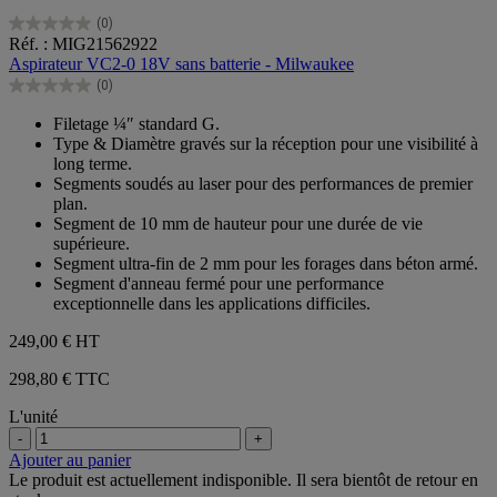
(0)
0.0
Réf. : MIG21562922
sur
Aspirateur VC2-0 18V sans batterie - Milwaukee
5
(0)
étoiles.
0.0
sur
Filetage ¼″ standard G.
5
Type & Diamètre gravés sur la réception pour une visibilité à
étoiles.
long terme.
Segments soudés au laser pour des performances de premier
plan.
Segment de 10 mm de hauteur pour une durée de vie
supérieure.
Segment ultra-fin de 2 mm pour les forages dans béton armé.
Segment d'anneau fermé pour une performance
exceptionnelle dans les applications difficiles.
249,00 €
HT
298,80 € TTC
L'unité
-
+
Ajouter au panier
Le produit est actuellement indisponible. Il sera bientôt de retour en