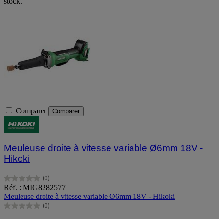
stock.
Comparer
Comparer
Meuleuse droite à vitesse variable Ø6mm 18V -
Hikoki
(0)
0.0
Réf. : MIG8282577
sur
Meuleuse droite à vitesse variable Ø6mm 18V - Hikoki
5
(0)
étoiles.
0.0
sur