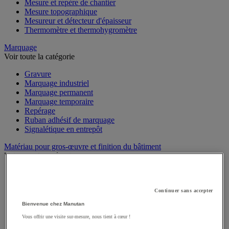
Mesure et repère de chantier
Mesure topographique
Mesureur et détecteur d'épaisseur
Thermomètre et thermohygromètre
Marquage
Voir toute la catégorie
Gravure
Marquage industriel
Marquage permanent
Marquage temporaire
Repérage
Ruban adhésif de marquage
Signalétique en entrepôt
Matériau pour gros-œuvre et finition du bâtiment
Voir toute la catégorie
Adjuvant et additif
Ciment, béton et enrobé
Colle sols et murs
Continuer sans accepter
Enduit et plâtre
Bienvenue chez Manutan
Mortier
Vous offrir une visite sur-mesure, nous tient à cœur !
Ragréage