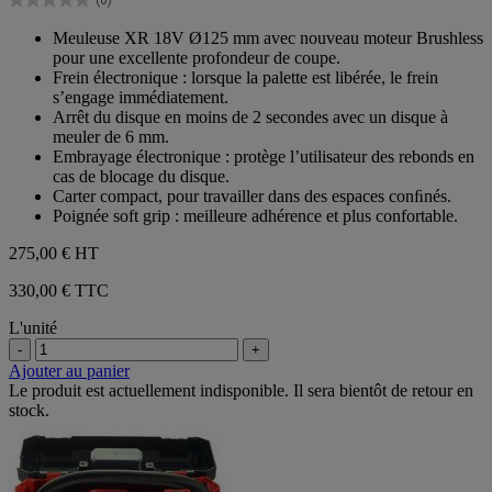
étoiles.
0.0
sur
Meuleuse XR 18V Ø125 mm avec nouveau moteur Brushless
5
pour une excellente profondeur de coupe.
étoiles.
Frein électronique : lorsque la palette est libérée, le frein
s’engage immédiatement.
Arrêt du disque en moins de 2 secondes avec un disque à
meuler de 6 mm.
Embrayage électronique : protège l’utilisateur des rebonds en
cas de blocage du disque.
Carter compact, pour travailler dans des espaces conﬁnés.
Poignée soft grip : meilleure adhérence et plus confortable.
275,00 €
HT
330,00 € TTC
L'unité
-
+
Ajouter au panier
Le produit est actuellement indisponible. Il sera bientôt de retour en
stock.