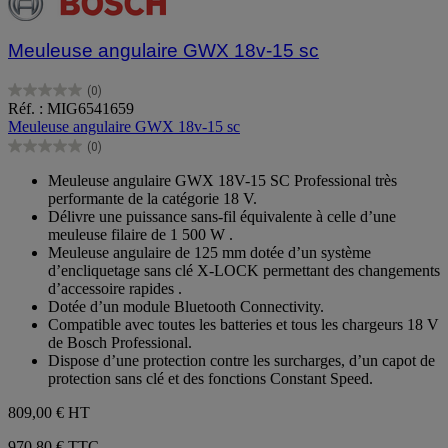
Meuleuse angulaire GWX 18v-15 sc
(0)
0.0
Réf. : MIG6541659
sur
Meuleuse angulaire GWX 18v-15 sc
5
(0)
étoiles.
0.0
sur
Meuleuse angulaire GWX 18V-15 SC Professional très
5
performante de la catégorie 18 V.
étoiles.
Délivre une puissance sans-fil équivalente à celle d’une
meuleuse filaire de 1 500 W .
Meuleuse angulaire de 125 mm dotée d’un système
d’encliquetage sans clé X-LOCK permettant des changements
d’accessoire rapides .
Dotée d’un module Bluetooth Connectivity.
Compatible avec toutes les batteries et tous les chargeurs 18 V
de Bosch Professional.
Dispose d’une protection contre les surcharges, d’un capot de
protection sans clé et des fonctions Constant Speed.
809,00 €
HT
970,80 € TTC