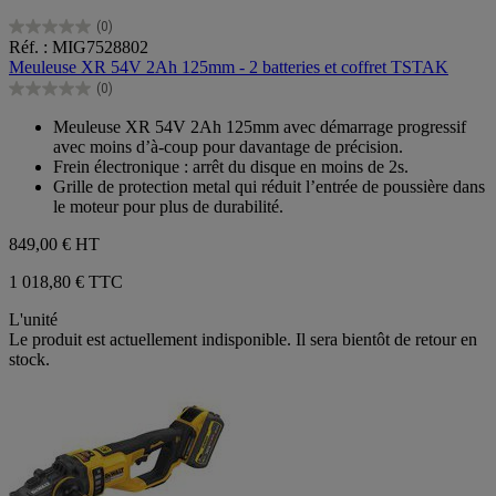
(0)
0.0
Réf. : MIG7528802
sur
Meuleuse XR 54V 2Ah 125mm - 2 batteries et coffret TSTAK
5
(0)
étoiles.
0.0
sur
Meuleuse XR 54V 2Ah 125mm avec démarrage progressif
5
avec moins d’à-coup pour davantage de précision.
étoiles.
Frein électronique : arrêt du disque en moins de 2s.
Grille de protection metal qui réduit l’entrée de poussière dans
le moteur pour plus de durabilité.
849,00 €
HT
1 018,80 € TTC
L'unité
Le produit est actuellement indisponible. Il sera bientôt de retour en
stock.