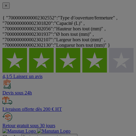
×
{ "7000000000002302552":"Type d\'ouverture/fermeture" ,
"7000000000002301820":"Capacité (L)" ,
"7000000000002302056":"Hauteur hors tout (mm)" ,
"7000000000002301937":"Ø hors tout (mm)" ,
"7000000000002302107":"Largeur hors tout (mm)" ,
"7000000000002302130":"Longueur hors tout (mm)" }
4,1/5 Laissez un avis
Devis sous 24h
Livraison offerte dès 200 € HT
Retour gratuit sous 30 jours