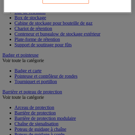
Bac de laboratoire
Bac de rétention
Box de stockage
Cabine de stockage pour bouteille de gaz
Chariot de rétention
Conteneur et bungalow de stockage extérieur
Plate-forme de rétention
Support de soutirage pour fûts
Badge et pointeuse
Voir toute la catégorie
Badge et carte
Pointeuse et contrôleur de rondes
Tourniquet et portillon
Barrière et poteau de protection
Voir toute la catégorie
Arceau de protection
Barrière de protection
Barrière de protection modulaire
Chaîne de signalisation
Poteau de guidage à chaîne
Poteau de guidage à corde