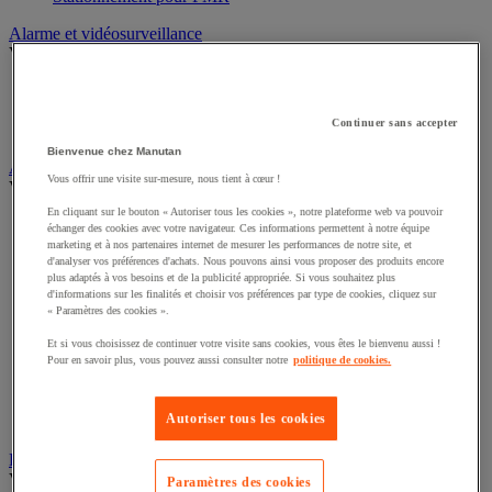
Alarme et vidéosurveillance
Voir toute la catégorie
Alarme et détecteur de mouvement
Interphone et vidéophone
Continuer sans accepter
Vidéosurveillance
Bienvenue chez Manutan
Armoire de sécurité et stockage de produits dangereux
Vous offrir une visite sur-mesure, nous tient à cœur !
Voir toute la catégorie
En cliquant sur le bouton « Autoriser tous les cookies », notre plateforme web va pouvoir
Accessoires pour armoire de sécurité et de stockage
échanger des cookies avec votre navigateur. Ces informations permettent à notre équipe
Armoire bouteilles de gaz
marketing et à nos partenaires internet de mesurer les performances de notre site, et
d'analyser vos préférences d'achats. Nous pouvons ainsi vous proposer des produits encore
Armoire de sûreté
plus adaptés à vos besoins et de la publicité appropriée. Si vous souhaitez plus
Armoire multirisque
d'informations sur les finalités et choisir vos préférences par type de cookies, cliquez sur
Armoire pour batteries lithium-ion
« Paramètres des cookies ».
Armoire pour produits corrosifs
Armoire pour produits inflammables
Et si vous choisissez de continuer votre visite sans cookies, vous êtes le bienvenu aussi !
Pour en savoir plus, vous pouvez aussi consulter notre
politique de cookies.
Armoire pour produits phytosanitaires
Armoire pour produits toxiques
Caissons de ventilation et filtres
Autoriser tous les cookies
Récipient de sécurité
Bac de rétention et matériel de rétention
Voir toute la catégorie
Paramètres des cookies