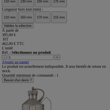
110 mm
130 mm
150 mm
175 mm
Longueur hors tout (mm) :
110 mm
150 mm
170 mm
215 mm
Validez la sélection
À partir de
385,00 €
HT
462,00 €
TTC
L'unité
Réf. :
Sélectionnez un produit
-
+
Ajouter au panier
Le produit est actuellement indisponible. Il sera bientôt de retour en
stock.
Quantité minimum de commande : 1
Besoin d'un devis ?