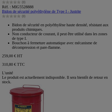
(0)
0.0
Réf. : MIG5528888
sur
Bidon de sécurité polyéthylène de Type I - Justrite
5
(0)
étoiles.
0.0
sur
Bidon de sécurité en polyéthylène haute densité, résistant aux
5
produits chimiques.
étoiles.
Non conducteur de courant, il peut être utilisé dans les zones
de type I.
Bouchon à fermeture automatique avec mécanisme de
décompression et pare-flamme.
259,00 €
HT
310,80 € TTC
L'unité
Le produit est actuellement indisponible. Il sera bientôt de retour en
stock.