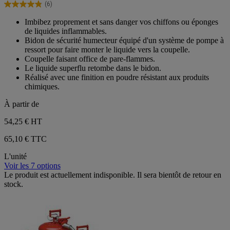
(6)
étoiles.
4.8
6
sur
Imbibez proprement et sans danger vos chiffons ou éponges
avis
5
de liquides inflammables.
étoiles.
Bidon de sécurité humecteur équipé d'un système de pompe à
6
ressort pour faire monter le liquide vers la coupelle.
avis
Coupelle faisant office de pare-flammes.
Le liquide superflu retombe dans le bidon.
Réalisé avec une finition en poudre résistant aux produits
chimiques.
À partir de
54,25 €
HT
65,10 € TTC
L'unité
Voir les 7 options
Le produit est actuellement indisponible. Il sera bientôt de retour en
stock.