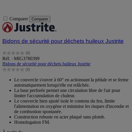
Comparer
Comparer
Bidons de sécurité pour déchets huileux Justrite
(0)
0.0
Réf. : MIG3780399
sur
Bidons de sécurité pour déchets huileux Justrite
5
(0)
étoiles.
0.0
sur
Le couvercle s'ouvre à 60° en actionnant la pédale et se ferme
5
automatiquement lorsqu'elle est relâchée.
étoiles.
La base perforée permet une circulation libre de l'air pour
limiter l'accumulation de chaleur.
Le couvercle bien ajusté isole le contenu du feu, limite
l'alimentation en oxygène et minimise les risques d'incendie et
de combustion spontanée.
Construction robuste en acier plaqué sans plomb.
Homologation FM.