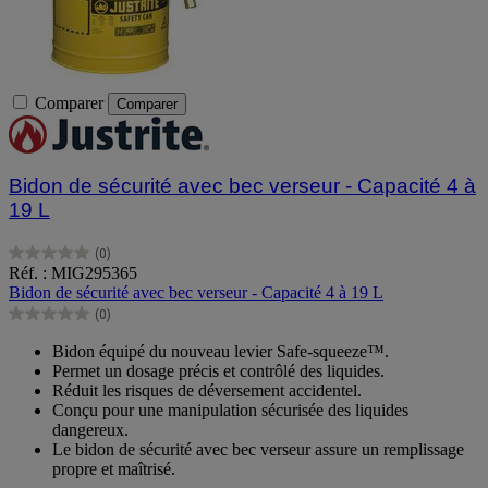
Comparer
Comparer
Bidon de sécurité avec bec verseur - Capacité 4 à
19 L
(0)
0.0
Réf. : MIG295365
sur
Bidon de sécurité avec bec verseur - Capacité 4 à 19 L
5
(0)
étoiles.
0.0
sur
Bidon équipé du nouveau levier Safe-squeeze™.
5
Permet un dosage précis et contrôlé des liquides.
étoiles.
Réduit les risques de déversement accidentel.
Conçu pour une manipulation sécurisée des liquides
dangereux.
Le bidon de sécurité avec bec verseur assure un remplissage
propre et maîtrisé.