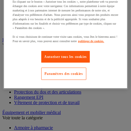
En cliquant sur le bouton « Autoriser tous les cookies », notre plateforme web va pouvoir
échanger des cookies avec votre navigateur. Ces informations permettent à notre équipe
Accessoires pour coffre fort, armoire et boite à clés
marketing et à nos partenaires internet de mesurer les performances de notre site, et
Armoire à clés
d'analyser vos préférences d'achats. Nous pouvons ainsi vous proposer des produits encore
Armoire forte
plus adaptés à vos besoins et de la publicité appropriée. Si vous souhaitez plus
d'informations sur les finalités et choisir vos préférences par type de cookies, cliquez sur
Boîte à clés
« Paramètres des cookies ».
Coffre-fort
Et si vous choisissez de continuer votre visite sans cookies, vous êtes le bienvenu aussi !
Équipement de protection individuelle (EPI)
Pour en savoir plus, vous pouvez aussi consulter notre
politique de cookies.
Voir toute la catégorie
Antichute
Autoriser tous les cookies
Gants
Masque respiratoire
Protection auditive
Paramètres des cookies
Protection de la tête
Protection des pieds
Protection des yeux
Protection du dos et des articulations
Rangement EPI
Vêtement de protection et de travail
Équipement et mobilier médical
Voir toute la catégorie
Armoire à pharmacie