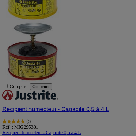
Comparer
Comparer
Récipient humecteur - Capacité 0,5 à 4 L
(6)
4.8
Réf. : MIG295381
sur
Récipient humecteur - Capacité 0,5 à 4 L
5