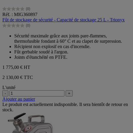
(0)
0.0
Réf. : MIG360897
sur
Fût de stockage de sécurité - Capacité de stockage 25 L - Trionyx
5
(0)
étoiles.
0.0
sur
Sécurité maximale grâce aux joints pare-flammes,
5
thermofusible fondant à 60° C et au clapet de surpression.
étoiles.
Récipient non explosif en cas d'incendie.
Fût gerbable soudé à l'argon.
Joints d'étanchéité en PTFE.
1 775,00 €
HT
2 130,00 € TTC
L'unité
-
+
Ajouter au panier
Le produit est actuellement indisponible. Il sera bientôt de retour en
stock.