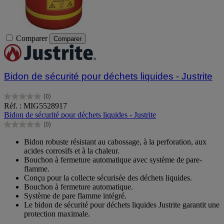
Comparer
Comparer
Bidon de sécurité pour déchets liquides - Justrite
(0)
0.0
Réf. : MIG5528917
sur
Bidon de sécurité pour déchets liquides - Justrite
5
(0)
étoiles.
0.0
sur
Bidon robuste résistant au cabossage, à la perforation, aux
5
acides corrosifs et à la chaleur.
étoiles.
Bouchon à fermeture automatique avec système de pare-
flamme.
Conçu pour la collecte sécurisée des déchets liquides.
Bouchon à fermeture automatique.
Système de pare flamme intégré.
Le bidon de sécurité pour déchets liquides Justrite garantit une
protection maximale.