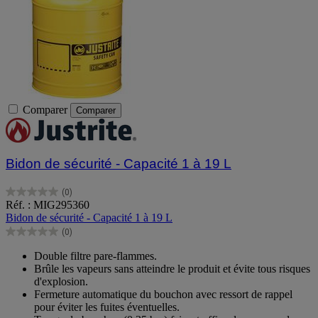
Comparer
Comparer
Bidon de sécurité - Capacité 1 à 19 L
(0)
0.0
Réf. : MIG295360
sur
Bidon de sécurité - Capacité 1 à 19 L
5
(0)
étoiles.
0.0
sur
Double filtre pare-flammes.
5
Brûle les vapeurs sans atteindre le produit et évite tous risques
étoiles.
d'explosion.
Fermeture automatique du bouchon avec ressort de rappel
pour éviter les fuites éventuelles.