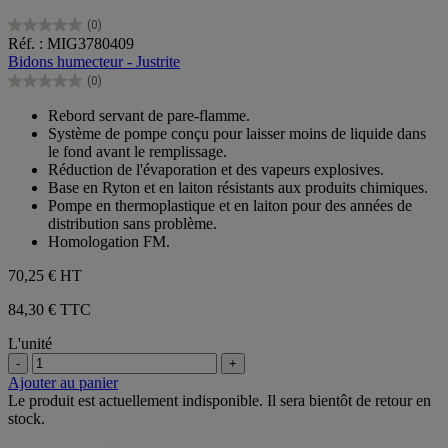
(0)
0.0
Réf. : MIG3780409
sur
Bidons humecteur - Justrite
5
(0)
étoiles.
0.0
sur
Rebord servant de pare-flamme.
5
Système de pompe conçu pour laisser moins de liquide dans
étoiles.
le fond avant le remplissage.
Réduction de l'évaporation et des vapeurs explosives.
Base en Ryton et en laiton résistants aux produits chimiques.
Pompe en thermoplastique et en laiton pour des années de
distribution sans problème.
Homologation FM.
70,25 €
HT
84,30 € TTC
L'unité
-
+
Ajouter au panier
Le produit est actuellement indisponible. Il sera bientôt de retour en
stock.