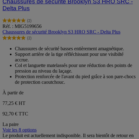
Chaussures de sécurité Brooklyn S3 HRO SRC -
Delta Plus
(2)
5.0
Réf. : MIG5199656
sur
Chaussures de sécurité Brooklyn S3 HRO SRC - Delta Plus
5
(2)
étoiles.
5.0
2
sur
Chaussures de sécurité basses entièrement amagnétique.
avis
5
Support arrière de la tige réfléchissant pour une visibilté
étoiles.
accrue.
2
Col et languette matelassés pour une réduction des points de
avis
pression au niveau du laçage.
Protection renforcée de l'avant du pied grâce à son pare-chocs
de protection caoutchouc.
À partir de
77,25 €
HT
92,70 € TTC
La paire
Voir les 8 options
Le produit est actuellement indisponible. Il sera bientôt de retour en