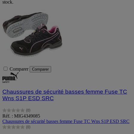
stock.
Comparer
Comparer
Chaussures de sécurité basses femme Fuse TC
Wns S1P ESD SRC
(0)
0.0
Réf. : MIG4349085
sur
Chaussures de sécurité basses femme Fuse TC Wns S1P ESD SRC
5
(0)
étoiles.
0.0