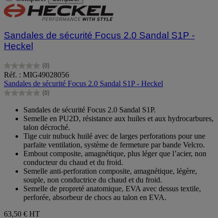
Sandales de sécurité Focus 2.0 Sandal S1P -
Heckel
(0)
0.0
Réf. : MIG49028056
sur
Sandales de sécurité Focus 2.0 Sandal S1P - Heckel
5
(0)
étoiles.
0.0
sur
Sandales de sécurité Focus 2.0 Sandal S1P.
5
Semelle en PU2D, résistance aux huiles et aux hydrocarbures,
étoiles.
talon décroché.
Tige cuir nubuck huilé avec de larges perforations pour une
parfaite ventilation, système de fermeture par bande Velcro.
Embout composite, amagnétique, plus léger que l’acier, non
conducteur du chaud et du froid.
Semelle anti-perforation composite, amagnétique, légère,
souple, non conductrice du chaud et du froid.
Semelle de propreté anatomique, EVA avec dessus textile,
perforée, absorbeur de chocs au talon en EVA.
63,50 €
HT