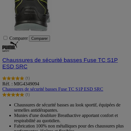
Comparer
Comparer
Chaussures de sécurité basses Fuse TC S1P
ESD SRC
(1)
5.0
Réf. : MIG4349094
sur
Chaussures de sécurité basses Fuse TC S1P ESD SRC
5
(1)
étoiles.
5.0
1
sur
Chaussures de sécurité basses au look sportif, équipées de
avis
5
semelles antidérapantes.
étoiles.
Munies d'une doublure Breathactive apportant confort et
1
respirabilité au quotidien.
avis
Fabrication 100% non métalliques pour des chaussures plus