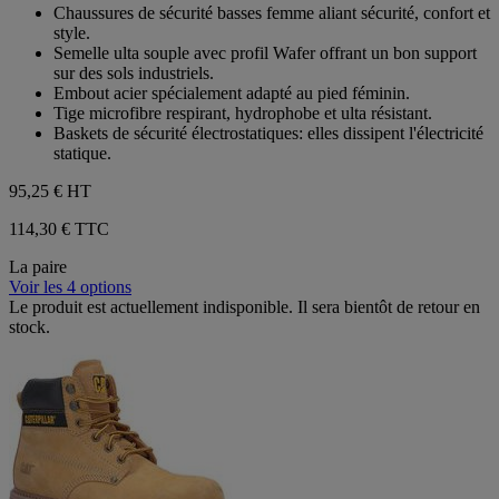
sur
Chaussures de sécurité basses femme aliant sécurité, confort et
5
style.
étoiles.
Semelle ulta souple avec profil Wafer offrant un bon support
sur des sols industriels.
Embout acier spécialement adapté au pied féminin.
Tige microfibre respirant, hydrophobe et ulta résistant.
Baskets de sécurité électrostatiques: elles dissipent l'électricité
statique.
95,25 €
HT
114,30 € TTC
La paire
Voir les 4 options
Le produit est actuellement indisponible. Il sera bientôt de retour en
stock.