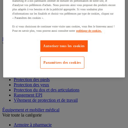
marketing et à nos partenaires internet de mesurer les performances de notre site, et
d'analyser vos préférences d'achats. Nous pouvons ainsi vous proposer des produits encore
Accessoires pour coffre fort, armoire et boite à clés
plus adaptés à vos besoins et de la publicité appropriée. Si vous souhaitez plus
Armoire à clés
d'informations sur les finalités et choisir vos préférences par type de cookies, cliquez sur
« Paramètres des cookies ».
Armoire forte
Boîte à clés
Et si vous choisissez de continuer votre visite sans cookies, vous êtes le bienvenu aussi !
Coffre-fort
Pour en savoir plus, vous pouvez aussi consulter notre
politique de cookies.
Équipement de protection individuelle (EPI)
Voir toute la catégorie
Autoriser tous les cookies
Antichute
Gants
Paramètres des cookies
Masque respiratoire
Protection auditive
Protection de la tête
Protection des pieds
Protection des yeux
Protection du dos et des articulations
Rangement EPI
Vêtement de protection et de travail
Équipement et mobilier médical
Voir toute la catégorie
Armoire à pharmacie