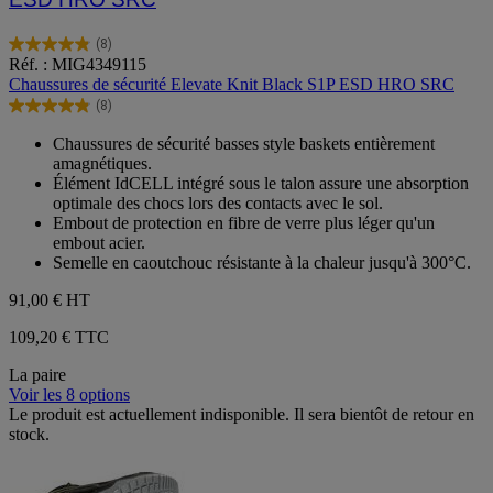
(8)
4.9
Réf. : MIG4349115
sur
Chaussures de sécurité Elevate Knit Black S1P ESD HRO SRC
5
(8)
étoiles.
4.9
8
sur
Chaussures de sécurité basses style baskets entièrement
avis
5
amagnétiques.
étoiles.
Élément IdCELL intégré sous le talon assure une absorption
8
optimale des chocs lors des contacts avec le sol.
avis
Embout de protection en fibre de verre plus léger qu'un
embout acier.
Semelle en caoutchouc résistante à la chaleur jusqu'à 300°C.
91,00 €
HT
109,20 € TTC
La paire
Voir les 8 options
Le produit est actuellement indisponible. Il sera bientôt de retour en
stock.