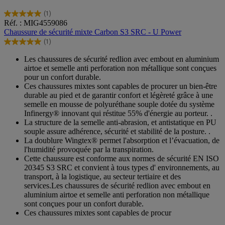
(1)
5.0
Réf. : MIG4559086
sur
Chaussure de sécurité mixte Carbon S3 SRC - U Power
5
(1)
étoiles.
5.0
1
sur
Les chaussures de sécurité redlion avec embout en aluminium
avis
5
airtoe et semelle anti perforation non métallique sont conçues
étoiles.
pour un confort durable.
1
Ces chaussures mixtes sont capables de procurer un bien-être
avis
durable au pied et de garantir confort et légèreté grâce à une
semelle en mousse de polyuréthane souple dotée du système
Infinergy® innovant qui réstitue 55% d'énergie au porteur. .
La structure de la semelle anti-abrasion, et antistatique en PU
souple assure adhérence, sécurité et stabilité de la posture. .
La doublure Wingtex® permet l'absorption et l’évacuation, de
l'humidité provoquée par la transpiration.
Cette chaussure est conforme aux normes de sécurité EN ISO
20345 S3 SRC et convient à tous types d' environnements, au
transport, à la logistique, au secteur tertiaire et des
services.Les chaussures de sécurité redlion avec embout en
aluminium airtoe et semelle anti perforation non métallique
sont conçues pour un confort durable.
Ces chaussures mixtes sont capables de procur