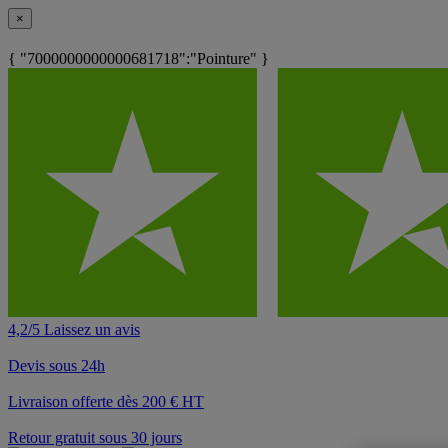
×
{ "7000000000000681718":"Pointure" }
4,2/5 Laissez un avis
Devis sous 24h
Livraison offerte dès 200 € HT
Retour gratuit sous 30 jours