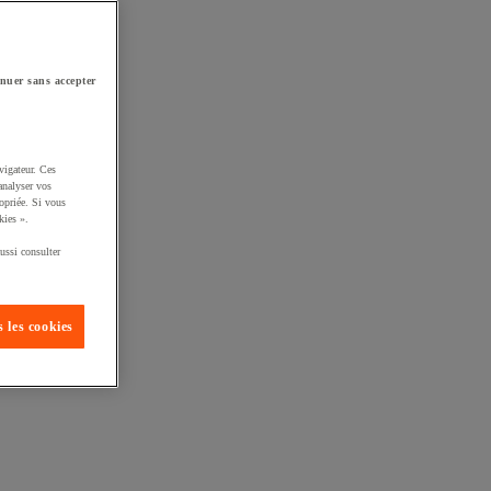
nuer sans accepter
vigateur. Ces
analyser vos
opriée. Si vous
kies ».
ussi consulter
 les cookies