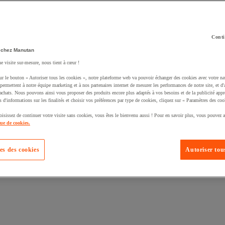
Conti
 chez Manutan
ne visite sur-mesure, nous tient à cœur !
uté un produit à votre panier :
ur le bouton « Autoriser tous les cookies », notre plateforme web va pouvoir échanger des cookies avec votre na
permettent à notre équipe marketing et à nos partenaires internet de mesurer les performances de notre site, et d'
'achats. Nous pouvons ainsi vous proposer des produits encore plus adaptés à vos besoins et de la publicité appr
s d'informations sur les finalités et choisir vos préférences par type de cookies, cliquez sur « Paramètres des coo
oisissez de continuer votre visite sans cookies, vous êtes le bienvenu aussi ! Pour en savoir plus, vous pouvez a
que de cookies.
es des cookies
Autoriser tous