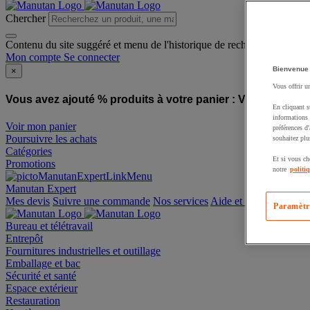
Chercher
Contenu du site suggéré et menu de l'historique de recherche
Mon compte
Se connecter
Bienvenue
×
Vous offrir u
Vous avez ajouté % produits à votre panier :
Vous avez ajo
En cliquant s
informations 
Voir mon panier
préférences d
Poursuivre les achats
souhaitez plu
Catégories
Et si vous ch
Promotions
notre
politi
Manutan Expert
offre reconditionnée
Paramètr
Mes devis
Suivre une commande
Nos services
Aide et contact
Bureau et télétravail
Entrepôt
Fournitures industrielles et outillage
Emballage et bac
Sécurité et santé
Espace extérieur