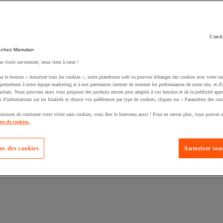
Conti
 chez Manutan
ne visite sur-mesure, nous tient à cœur !
uté un produit à votre panier :
ur le bouton « Autoriser tous les cookies », notre plateforme web va pouvoir échanger des cookies avec votre na
permettent à notre équipe marketing et à nos partenaires internet de mesurer les performances de notre site, et d'
'achats. Nous pouvons ainsi vous proposer des produits encore plus adaptés à vos besoins et de la publicité appr
s d'informations sur les finalités et choisir vos préférences par type de cookies, cliquez sur « Paramètres des coo
oisissez de continuer votre visite sans cookies, vous êtes le bienvenu aussi ! Pour en savoir plus, vous pouvez a
que de cookies.
es des cookies
Autoriser tous