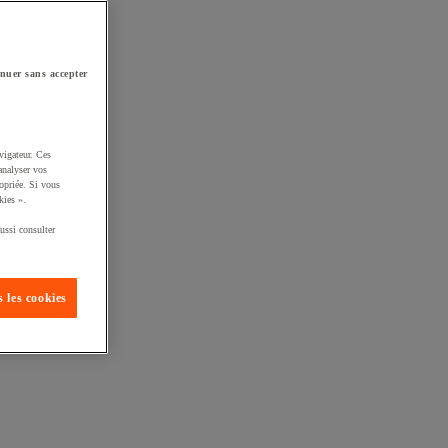
nuer sans accepter
vigateur. Ces
analyser vos
opriée. Si vous
kies ».
ussi consulter
 les cookies