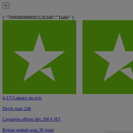
×
{ "7000000000001126346":"Taille" }
4,1/5 Laissez un avis
Devis sous 24h
Livraison offerte dès 200 € HT
Retour gratuit sous 30 jours