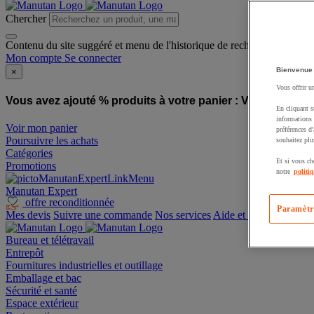
Chercher
Contenu du site suggéré et menu de l'historique de recherche
Mon compte
Se connecter
Bienvenue
×
Vous offrir u
Vous avez ajouté % produits à votre panier :
Vous avez ajo
En cliquant s
informations 
Voir mon panier
préférences d
Poursuivre les achats
souhaitez plu
Catégories
Et si vous ch
Promotions
notre
politi
Manutan Expert
offre reconditionnée
Paramètr
Mes devis
Suivre une commande
Nos services
Aide et contact
Bureau et télétravail
Entrepôt
Fournitures industrielles et outillage
Emballage et bac
Sécurité et santé
Espace extérieur