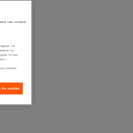
nuer sans accepter
vigateur. Ces
analyser vos
opriée. Si vous
kies ».
ussi consulter
 les cookies