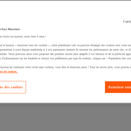
Conti
 chez Manutan
uté un produit à votre panier :
ne visite sur-mesure, nous tient à cœur !
ur le bouton « Autoriser tous les cookies », notre plateforme web va pouvoir échanger des cookies avec votre na
permettent à notre équipe marketing et à nos partenaires internet de mesurer les performances de notre site, et d'
'achats. Nous pouvons ainsi vous proposer des produits encore plus adaptés à vos besoins et de la publicité appr
s d'informations sur les finalités et choisir vos préférences par type de cookies, cliquez sur « Paramètres des coo
oisissez de continuer votre visite sans cookies, vous êtes le bienvenu aussi ! Pour en savoir plus, vous pouvez a
que de cookies.
es des cookies
Autoriser tous