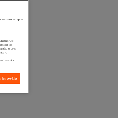
nuer sans accepter
vigateur. Ces
analyser vos
opriée. Si vous
kies ».
ussi consulter
 les cookies