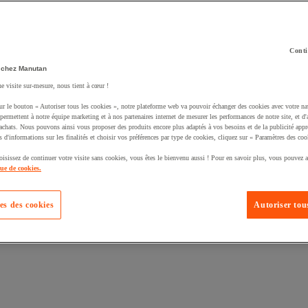
Conti
 chez Manutan
uté un produit à votre panier :
ne visite sur-mesure, nous tient à cœur !
ur le bouton « Autoriser tous les cookies », notre plateforme web va pouvoir échanger des cookies avec votre na
permettent à notre équipe marketing et à nos partenaires internet de mesurer les performances de notre site, et d'
'achats. Nous pouvons ainsi vous proposer des produits encore plus adaptés à vos besoins et de la publicité appr
s d'informations sur les finalités et choisir vos préférences par type de cookies, cliquez sur « Paramètres des coo
oisissez de continuer votre visite sans cookies, vous êtes le bienvenu aussi ! Pour en savoir plus, vous pouvez a
que de cookies.
es des cookies
Autoriser tous