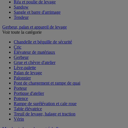
Pince de levage
Réa et poulie de levage
Sandow
Sangle et barre d'arrimage
Tendeur
Gerbeur, palan et appareil de levage
Voir toute la catégorie
Chandelle et béquille de sécurité
Cric
Élévateur de matériaux
Gerbeur
Grue et chèvre d'atelier
Lève-palette
Palan de levage
Palonnier
Pont de chargement et rampe de quai
Porteur
Portique d'atelier
Potence
Rampe de surélévation et cale roue
Table élévatrice
Treuil de levage, halage et traction
Vérin