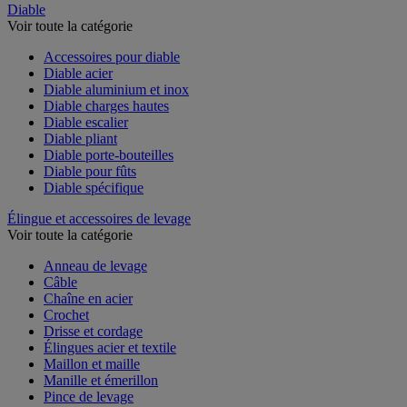
Diable
Voir toute la catégorie
Accessoires pour diable
Diable acier
Diable aluminium et inox
Diable charges hautes
Diable escalier
Diable pliant
Diable porte-bouteilles
Diable pour fûts
Diable spécifique
Élingue et accessoires de levage
Voir toute la catégorie
Anneau de levage
Câble
Chaîne en acier
Crochet
Drisse et cordage
Élingues acier et textile
Maillon et maille
Manille et émerillon