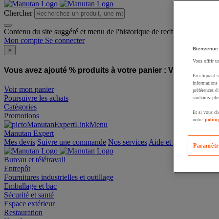
Chercher
Contenu du site suggéré et menu de l'historique de recherche
Mon compte
Se connecter
Bienvenue
×
Vous offrir u
Vous avez ajouté % produits à votre panier :
Vous avez ajo
En cliquant s
informations 
Voir mon panier
préférences d
Poursuivre les achats
souhaitez plu
Catégories
Et si vous ch
Promotions
notre
politi
Manutan Expert
offre reconditionnée
Paramètr
Mes devis
Suivre une commande
Nos services
Aide et contact
Bureau et télétravail
Entrepôt
Fournitures industrielles et outillage
Emballage et bac
Sécurité et santé
Espace extérieur