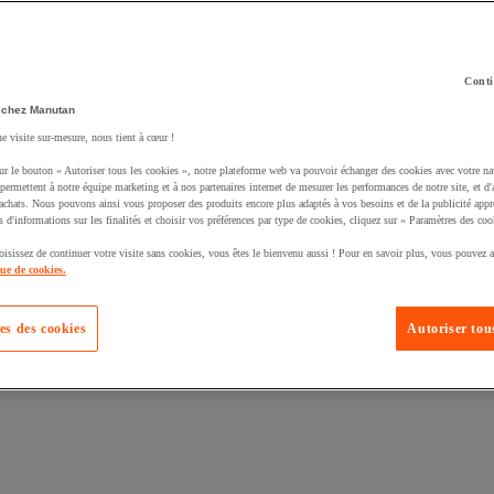
Conti
 chez Manutan
ne visite sur-mesure, nous tient à cœur !
uté un produit à votre panier :
ur le bouton « Autoriser tous les cookies », notre plateforme web va pouvoir échanger des cookies avec votre na
permettent à notre équipe marketing et à nos partenaires internet de mesurer les performances de notre site, et d'
'achats. Nous pouvons ainsi vous proposer des produits encore plus adaptés à vos besoins et de la publicité appr
s d'informations sur les finalités et choisir vos préférences par type de cookies, cliquez sur « Paramètres des coo
oisissez de continuer votre visite sans cookies, vous êtes le bienvenu aussi ! Pour en savoir plus, vous pouvez a
que de cookies.
es des cookies
Autoriser tous