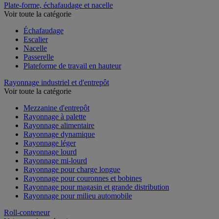
Plate-forme, échafaudage et nacelle
Voir toute la catégorie
Échafaudage
Escalier
Nacelle
Passerelle
Plateforme de travail en hauteur
Rayonnage industriel et d'entrepôt
Voir toute la catégorie
Mezzanine d'entrepôt
Rayonnage à palette
Rayonnage alimentaire
Rayonnage dynamique
Rayonnage léger
Rayonnage lourd
Rayonnage mi-lourd
Rayonnage pour charge longue
Rayonnage pour couronnes et bobines
Rayonnage pour magasin et grande distribution
Rayonnage pour milieu automobile