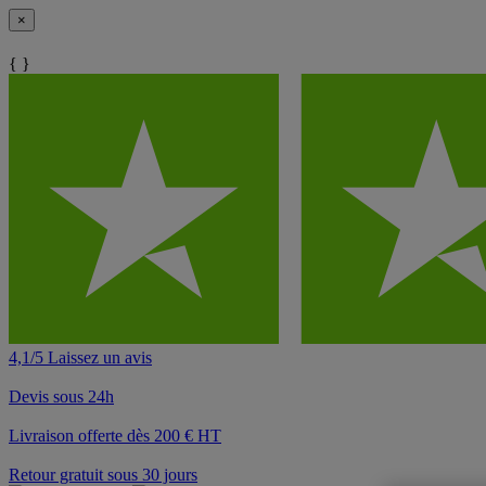
×
{ }
4,1/5 Laissez un avis
Devis sous 24h
Livraison offerte dès 200 € HT
Retour gratuit sous 30 jours