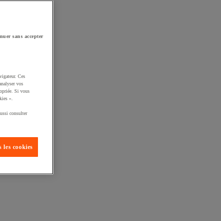
nuer sans accepter
vigateur. Ces
analyser vos
opriée. Si vous
kies ».
ussi consulter
 les cookies