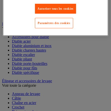
Convoyeur pour palettes
Rail et barrette de manutention
Autoriser tous les cookies
Rouleau de manutention et galet pour convoyeur
Table à billes
Paramètres des cookies
Diable
Voir toute la catégorie
Accessoires pour diable
Diable acier
Diable aluminium et inox
Diable charges hautes
Diable escalier
Diable pliant
Diable porte-bouteilles
Diable pour fûts
Diable spécifique
Élingue et accessoires de levage
Voir toute la catégorie
Anneau de levage
Câble
Chaîne en acier
Crochet