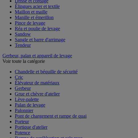
Drisse et cordage
Élingues acier et textile
Maillon et maille
Manille et émerillon
Pince de levage
Réa et poulie de levage
Sandow
Sangle et barre d'arrimage
Tendeur
Gerbeur, palan et appareil de levage
Voir toute la catégorie
Chandelle et béquille de sécurité
Cric
Élévateur de matériaux
Gerbeur
Grue et chèvre d'atelier
Lève-palette
Palan de levage
Palonnier
Pont de chargement et rampe de quai
Porteur
Portique d'atelier
Potence