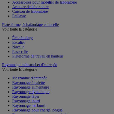
Accessoires pour mobilier de laboratoire
Armoire de laboratoire
Caisson de laboratoire
Paillasse
Plate-forme, échafaudage et nacelle
Voir toute la catégorie
Échafaudage
Escalier
Nacelle
Passerelle
Plateforme de travail en hauteur
Rayonnage industriel et d'entrepôt
Voir toute la catégorie
Mezzanine d'entrepôt
Rayonnage à palette
Rayonnage alimentaire
Rayonnage dynamique
Rayonnage léger
Rayonnage lourd
Rayonnage mi-lourd
Rayonnage pour charge longue