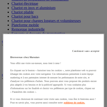
Chariot électrique
Chariot en inox et aluminium
Chariot pliable
Chariot pour bacs
Chariot pour charges longues et volumineuses
Plateforme mobile
Remorque industrielle
Servante et desserte de manutention
Chauffage, rafraîchisseur et déshumidificateur
Voir toute la catégorie
Continuer sans accepter
Chauffage au fuel
Bienvenue chez Manutan
Chauffage au gaz
Chauffage électrique
Vous offrir une visite sur-mesure, nous tient à cœur !
Rafraîchisseur et déshumidificateur
En cliquant sur le bouton « Autoriser tous les cookies », notre plateforme web va pouvoir
échanger des cookies avec votre navigateur. Ces informations permettent à notre équipe
Convoyeur
marketing et à nos partenaires internet de mesurer les performances de notre site, et
Voir toute la catégorie
d'analyser vos préférences d'achats. Nous pouvons ainsi vous proposer des produits encore
plus adaptés à vos besoins et de la publicité appropriée. Si vous souhaitez plus
Accessoires pour convoyeur
d'informations sur les finalités et choisir vos préférences par type de cookies, cliquez sur
Bille de manutention
« Paramètres des cookies ».
Convoyeur à rouleaux
Et si vous choisissez de continuer votre visite sans cookies, vous êtes le bienvenu aussi !
Convoyeur extensible et mobile
Pour en savoir plus, vous pouvez aussi consulter notre
politique de cookies.
Convoyeur motorisé à bande