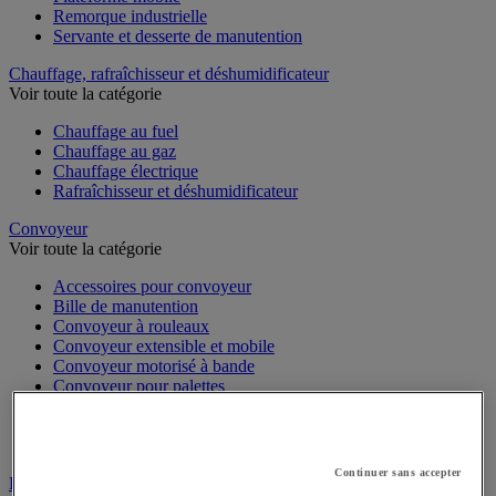
Remorque industrielle
Servante et desserte de manutention
Chauffage, rafraîchisseur et déshumidificateur
Voir toute la catégorie
Chauffage au fuel
Chauffage au gaz
Chauffage électrique
Rafraîchisseur et déshumidificateur
Convoyeur
Voir toute la catégorie
Accessoires pour convoyeur
Bille de manutention
Convoyeur à rouleaux
Convoyeur extensible et mobile
Convoyeur motorisé à bande
Convoyeur pour palettes
Rail et barrette de manutention
Rouleau de manutention et galet pour convoyeur
Table à billes
Continuer sans accepter
Diable