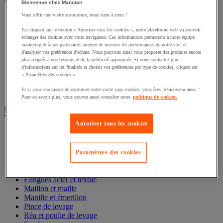
Voir toute la catégorie
Bienvenue chez Manutan
Vous offrir une visite sur-mesure, nous tient à cœur !
Accessoires pour diable
Diable acier
En cliquant sur le bouton « Autoriser tous les cookies », notre plateforme web va pouvoir
Diable aluminium et inox
échanger des cookies avec votre navigateur. Ces informations permettent à notre équipe
marketing et à nos partenaires internet de mesurer les performances de notre site, et
Diable charges hautes
d'analyser vos préférences d'achats. Nous pouvons ainsi vous proposer des produits encore
Diable escalier
plus adaptés à vos besoins et de la publicité appropriée. Si vous souhaitez plus
Diable pliant
d'informations sur les finalités et choisir vos préférences par type de cookies, cliquez sur
Diable porte-bouteilles
« Paramètres des cookies ».
Diable pour fûts
Et si vous choisissez de continuer votre visite sans cookies, vous êtes le bienvenu aussi !
Diable spécifique
Pour en savoir plus, vous pouvez aussi consulter notre
politique de cookies.
Élingue et accessoires de levage
Voir toute la catégorie
Autoriser tous les cookies
Anneau de levage
Câble
Chaîne en acier
Paramètres des cookies
Crochet
Drisse et cordage
Élingues acier et textile
Maillon et maille
Manille et émerillon
Pince de levage
Réa et poulie de levage