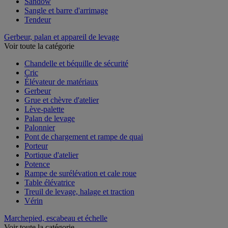
Sandow
Sangle et barre d'arrimage
Tendeur
Gerbeur, palan et appareil de levage
Voir toute la catégorie
Chandelle et béquille de sécurité
Cric
Élévateur de matériaux
Gerbeur
Grue et chèvre d'atelier
Lève-palette
Palan de levage
Palonnier
Pont de chargement et rampe de quai
Porteur
Portique d'atelier
Potence
Rampe de surélévation et cale roue
Table élévatrice
Treuil de levage, halage et traction
Vérin
Marchepied, escabeau et échelle
Voir toute la catégorie