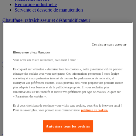
Remorque industrielle
Servante et desserte de manutention
Chauffage, rafraîchisseur et déshumidificateur
Voir toute la catégorie
Chauffage au fuel
Chauffage au gaz
Continuer sans accepter
Chauffage électrique
Rafraîchisseur et déshumidificateur
Bienvenue chez Manutan
Vous offrir une visite sur-mesure, nous tient à cœur !
Convoyeur
Voir toute la catégorie
En cliquant sur le bouton « Autoriser tous les cookies », notre plateforme web va pouvoir
échanger des cookies avec votre navigateur. Ces informations permettent à notre équipe
Accessoires pour convoyeur
marketing et à nos partenaires internet de mesurer les performances de notre site, et
d'analyser vos préférences d'achats. Nous pouvons ainsi vous proposer des produits encore
Bille de manutention
plus adaptés à vos besoins et de la publicité appropriée. Si vous souhaitez plus
Convoyeur à rouleaux
d'informations sur les finalités et choisir vos préférences par type de cookies, cliquez sur
Convoyeur extensible et mobile
« Paramètres des cookies ».
Convoyeur motorisé à bande
Convoyeur pour palettes
Et si vous choisissez de continuer votre visite sans cookies, vous êtes le bienvenu aussi !
Pour en savoir plus, vous pouvez aussi consulter notre
politique de cookies.
Rail et barrette de manutention
Rouleau de manutention et galet pour convoyeur
Table à billes
Autoriser tous les cookies
Diable