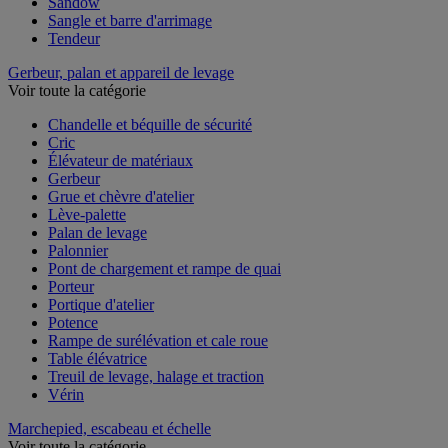
Sandow
Sangle et barre d'arrimage
Tendeur
Gerbeur, palan et appareil de levage
Voir toute la catégorie
Chandelle et béquille de sécurité
Cric
Élévateur de matériaux
Gerbeur
Grue et chèvre d'atelier
Lève-palette
Palan de levage
Palonnier
Pont de chargement et rampe de quai
Porteur
Portique d'atelier
Potence
Rampe de surélévation et cale roue
Table élévatrice
Treuil de levage, halage et traction
Vérin
Marchepied, escabeau et échelle
Voir toute la catégorie