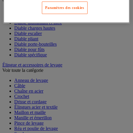
Voir toute la catégorie
Paramètres des cookies
Accessoires pour diable
Diable acier
Diable aluminium et inox
Diable charges hautes
Diable escalier
Diable pliant
Diable porte-bouteilles
Diable pour fûts
Diable spécifique
Élingue et accessoires de levage
Voir toute la catégorie
Anneau de levage
Câble
Chaîne en acier
Crochet
Drisse et cordage
Élingues acier et textile
Maillon et maille
Manille et émerillon
Pince de levage
Réa et poulie de levage