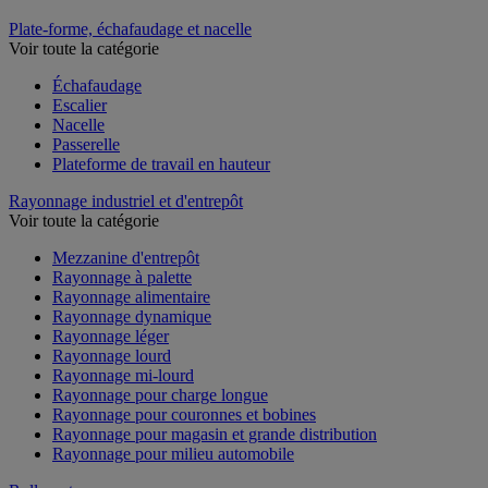
Plate-forme, échafaudage et nacelle
Voir toute la catégorie
Échafaudage
Escalier
Nacelle
Passerelle
Plateforme de travail en hauteur
Rayonnage industriel et d'entrepôt
Voir toute la catégorie
Mezzanine d'entrepôt
Rayonnage à palette
Rayonnage alimentaire
Rayonnage dynamique
Rayonnage léger
Rayonnage lourd
Rayonnage mi-lourd
Rayonnage pour charge longue
Rayonnage pour couronnes et bobines
Rayonnage pour magasin et grande distribution
Rayonnage pour milieu automobile