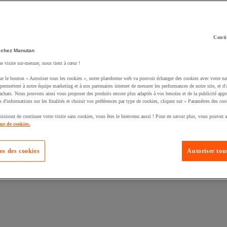
Conti
 chez Manutan
ne visite sur-mesure, nous tient à cœur !
uté un produit à votre panier :
ur le bouton « Autoriser tous les cookies », notre plateforme web va pouvoir échanger des cookies avec votre na
permettent à notre équipe marketing et à nos partenaires internet de mesurer les performances de notre site, et d'
'achats. Nous pouvons ainsi vous proposer des produits encore plus adaptés à vos besoins et de la publicité appr
s d'informations sur les finalités et choisir vos préférences par type de cookies, cliquez sur « Paramètres des coo
oisissez de continuer votre visite sans cookies, vous êtes le bienvenu aussi ! Pour en savoir plus, vous pouvez a
que de cookies.
es des cookies
Autoriser tous