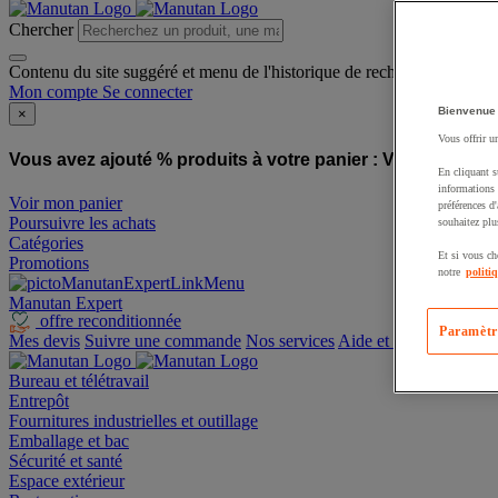
Chercher
Contenu du site suggéré et menu de l'historique de recherche
Mon compte
Se connecter
Bienvenue
×
Vous offrir u
Vous avez ajouté % produits à votre panier :
Vous avez ajo
En cliquant s
informations 
Voir mon panier
préférences d
Poursuivre les achats
souhaitez plu
Catégories
Et si vous ch
Promotions
notre
politi
Manutan Expert
offre reconditionnée
Paramètr
Mes devis
Suivre une commande
Nos services
Aide et contact
Bureau et télétravail
Entrepôt
Fournitures industrielles et outillage
Emballage et bac
Sécurité et santé
Espace extérieur