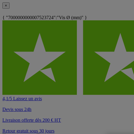
×
{ "7000000000007523724":"Vis Ø (mm)" }
4,1/5 Laissez un avis
Devis sous 24h
Livraison offerte dès 200 € HT
Retour gratuit sous 30 jours