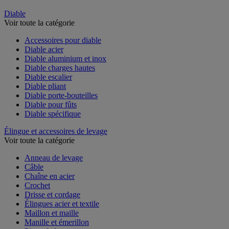
Diable
Voir toute la catégorie
Accessoires pour diable
Diable acier
Diable aluminium et inox
Diable charges hautes
Diable escalier
Diable pliant
Diable porte-bouteilles
Diable pour fûts
Diable spécifique
Élingue et accessoires de levage
Voir toute la catégorie
Anneau de levage
Câble
Chaîne en acier
Crochet
Drisse et cordage
Élingues acier et textile
Maillon et maille
Manille et émerillon