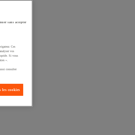
nuer sans accepter
vigateur. Ces
analyser vos
opriée. Si vous
kies ».
ussi consulter
 les cookies