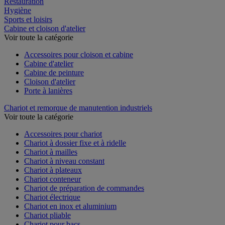
Restauration
Hygiène
Sports et loisirs
Cabine et cloison d'atelier
Voir toute la catégorie
Accessoires pour cloison et cabine
Cabine d'atelier
Cabine de peinture
Cloison d'atelier
Porte à lanières
Chariot et remorque de manutention industriels
Voir toute la catégorie
Accessoires pour chariot
Chariot à dossier fixe et à ridelle
Chariot à mailles
Chariot à niveau constant
Chariot à plateaux
Chariot conteneur
Chariot de préparation de commandes
Chariot électrique
Chariot en inox et aluminium
Chariot pliable
Chariot pour bacs