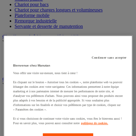
Chariot pour bacs
Chariot pour charges longues et volumineuses
Plateforme mobile
Remorque industrielle
Servante et desserte de manutention
Chauffage, rafraîchisseur et déshumidificateur
Voir toute la catégorie
Chauffage au fuel
Chauffage au gaz
Continuer sans accepter
Chauffage électrique
Bienvenue chez Manutan
Rafraîchisseur et déshumidificateur
Vous offrir une visite sur-mesure, nous tient à cœur !
Convoyeur
En cliquant sur le bouton « Autoriser tous les cookies », notre plateforme web va pouvoir
Voir toute la catégorie
échanger des cookies avec votre navigateur. Ces informations permettent à notre équipe
marketing et à nos partenaires internet de mesurer les performances de notre site, et
Accessoires pour convoyeur
d'analyser vos préférences d'achats. Nous pouvons ainsi vous proposer des produits encore
Bille de manutention
plus adaptés à vos besoins et de la publicité appropriée. Si vous souhaitez plus
Convoyeur à rouleaux
d'informations sur les finalités et choisir vos préférences par type de cookies, cliquez sur
« Paramètres des cookies ».
Convoyeur extensible et mobile
Convoyeur motorisé à bande
Et si vous choisissez de continuer votre visite sans cookies, vous êtes le bienvenu aussi !
Convoyeur pour palettes
Pour en savoir plus, vous pouvez aussi consulter notre
politique de cookies.
Rail et barrette de manutention
Rouleau de manutention et galet pour convoyeur