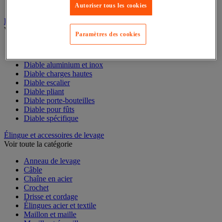
Table à billes
Autoriser tous les cookies
Diable
Voir toute la catégorie
Paramètres des cookies
Accessoires pour diable
Diable acier
Diable aluminium et inox
Diable charges hautes
Diable escalier
Diable pliant
Diable porte-bouteilles
Diable pour fûts
Diable spécifique
Élingue et accessoires de levage
Voir toute la catégorie
Anneau de levage
Câble
Chaîne en acier
Crochet
Drisse et cordage
Élingues acier et textile
Maillon et maille