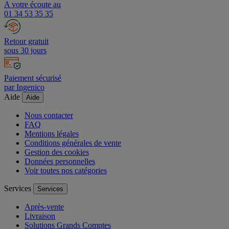
A votre écoute au
01 34 53 35 35
Retour gratuit
sous 30 jours
Paiement sécurisé
par Ingenico
Aide
Aide
Nous contacter
FAQ
Mentions légales
Conditions générales de vente
Gestion des cookies
Données personnelles
Voir toutes nos catégories
Services
Services
Après-vente
Livraison
Solutions Grands Comptes