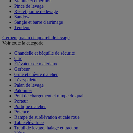
Manille et émerillon
Pince de levage
Réa et poulie de levage
Sandow
Sangle et barre d'arrimage
Tendeur
Gerbeur, palan et appareil de levage
Voir toute la catégorie
Chandelle et béquille de sécurité
Cric
Élévateur de matériaux
Gerbeur
Grue et chèvre d'atelier
Lève-palette
Palan de levage
Palonnier
Pont de chargement et rampe de quai
Porteur
Portique d'atelier
Potence
Rampe de surélévation et cale roue
Table élévatrice
Treuil de levage, halage et traction