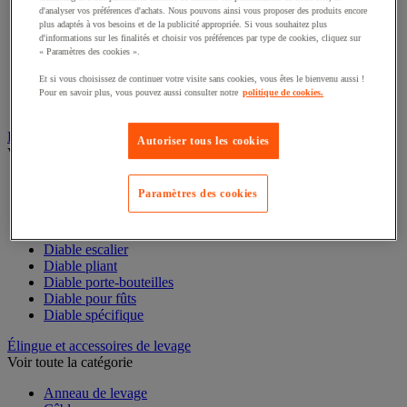
Convoyeur à rouleaux
d'analyser vos préférences d'achats. Nous pouvons ainsi vous proposer des produits encore
Convoyeur extensible et mobile
plus adaptés à vos besoins et de la publicité appropriée. Si vous souhaitez plus
Convoyeur motorisé à bande
d'informations sur les finalités et choisir vos préférences par type de cookies, cliquez sur
« Paramètres des cookies ».
Convoyeur pour palettes
Rail et barrette de manutention
Et si vous choisissez de continuer votre visite sans cookies, vous êtes le bienvenu aussi !
Rouleau de manutention et galet pour convoyeur
Pour en savoir plus, vous pouvez aussi consulter notre
politique de cookies.
Table à billes
Diable
Autoriser tous les cookies
Voir toute la catégorie
Accessoires pour diable
Paramètres des cookies
Diable acier
Diable aluminium et inox
Diable charges hautes
Diable escalier
Diable pliant
Diable porte-bouteilles
Diable pour fûts
Diable spécifique
Élingue et accessoires de levage
Voir toute la catégorie
Anneau de levage