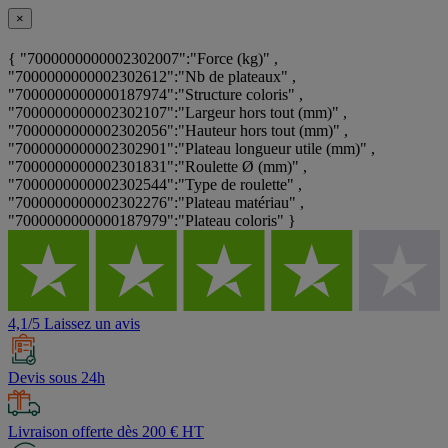
×
{ "7000000000002302007":"Force (kg)" ,
"7000000000002302612":"Nb de plateaux" ,
"7000000000000187974":"Structure coloris" ,
"7000000000002302107":"Largeur hors tout (mm)" ,
"7000000000002302056":"Hauteur hors tout (mm)" ,
"7000000000002302901":"Plateau longueur utile (mm)" ,
"7000000000002301831":"Roulette Ø (mm)" ,
"7000000000002302544":"Type de roulette" ,
"7000000000002302276":"Plateau matériau" ,
"7000000000000187979":"Plateau coloris" }
4,1/5 Laissez un avis
Devis sous 24h
Livraison offerte dès 200 € HT