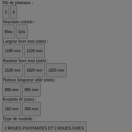
Nb de plateaux :
3
4
Structure coloris :
Bleu
Gris
Largeur hors tout (mm) :
1195 mm
1220 mm
Hauteur hors tout (mm) :
1530 mm
1820 mm
1825 mm
Plateau longueur utile (mm) :
980 mm
995 mm
Roulette Ø (mm) :
160 mm
200 mm
Type de roulette :
2 ROUES PIVOTANTES ET 2 ROUES FIXES