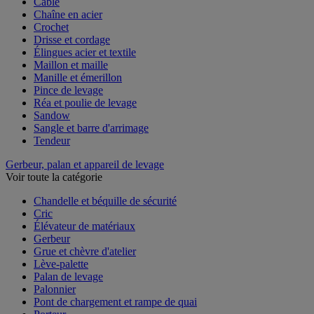
Câble
Chaîne en acier
Crochet
Drisse et cordage
Élingues acier et textile
Maillon et maille
Manille et émerillon
Pince de levage
Réa et poulie de levage
Sandow
Sangle et barre d'arrimage
Tendeur
Gerbeur, palan et appareil de levage
Voir toute la catégorie
Chandelle et béquille de sécurité
Cric
Élévateur de matériaux
Gerbeur
Grue et chèvre d'atelier
Lève-palette
Palan de levage
Palonnier
Pont de chargement et rampe de quai