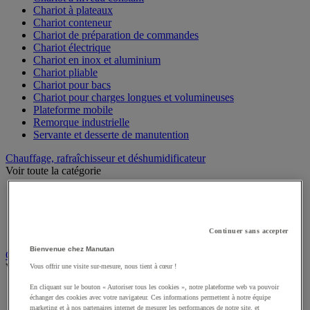
Chariot à plateaux
Chariot conteneur
Chariot de préparation de commandes
Chariot électrique
Chariot en inox et aluminium
Chariot pliable
Chariot pour bacs
Chariot pour charges longues et volumineuses
Plateforme mobile
Remorque industrielle
Servante et desserte de manutention
Chauffage, rafraîchisseur et déshumidificateur
Voir toute la catégorie
Chauffage au fuel
Chauffage au gaz
Chauffage électrique
Rafraîchisseur et déshumidificateur
Continuer sans accepter
Bienvenue chez Manutan
Convoyeur
Voir toute la catégorie
Vous offrir une visite sur-mesure, nous tient à cœur !
En cliquant sur le bouton « Autoriser tous les cookies », notre plateforme web va pouvoir
Accessoires pour convoyeur
échanger des cookies avec votre navigateur. Ces informations permettent à notre équipe
Bille de manutention
marketing et à nos partenaires internet de mesurer les performances de notre site, et