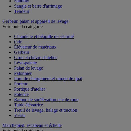
Sandow
Sangle et barre d'arrimage
Tendeur
Gerbeur, palan et appareil de levage
Voir toute la catégorie
Chandelle et béquille de sécurité
Cric
Élévateur de matériaux
Gerbeur
Grue et chèvre d'atelier
Lève-palette
Palan de levage
Palonnier
Pont de chargement et rampe de quai
Porteur
Portique d'atelier
Potence
Rampe de surélévation et cale roue
Table élévatrice
Treuil de levage, halage et traction
Vérin
Marchepied, escabeau et échelle
Voir toute la catégorie