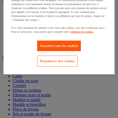
échanger des cookies avec votre navigateur. Ces informations permettent à notre équipe
Voir toute la catégorie
marketing et à nos partenaires internet de mesurer les performances de notre site, et
d'analyser vos préférences d'achats. Nous pouvons ainsi vous proposer des produits encore
Accessoires pour diable
plus adaptés à vos besoins et de la publicité appropriée. Si vous souhaitez plus
Diable acier
d'informations sur les finalités et choisir vos préférences par type de cookies, cliquez sur
Diable aluminium et inox
« Paramètres des cookies ».
Diable charges hautes
Et si vous choisissez de continuer votre visite sans cookies, vous êtes le bienvenu aussi !
Diable escalier
Pour en savoir plus, vous pouvez aussi consulter notre
politique de cookies.
Diable pliant
Diable porte-bouteilles
Diable pour fûts
Autoriser tous les cookies
Diable spécifique
Élingue et accessoires de levage
Paramètres des cookies
Voir toute la catégorie
Anneau de levage
Câble
Chaîne en acier
Crochet
Drisse et cordage
Élingues acier et textile
Maillon et maille
Manille et émerillon
Pince de levage
Réa et poulie de levage