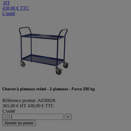
HT
438,00 €
TTC
L'unité
Chariot à plateaux métal - 2 plateaux - Force 250 kg
Référence produit :A030028
365,00 € HT
438,00 € TTC
L'unité
-
+
Ajouter au panier