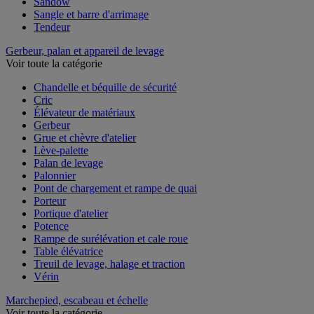
Sandow
Sangle et barre d'arrimage
Tendeur
Gerbeur, palan et appareil de levage
Voir toute la catégorie
Chandelle et béquille de sécurité
Cric
Élévateur de matériaux
Gerbeur
Grue et chèvre d'atelier
Lève-palette
Palan de levage
Palonnier
Pont de chargement et rampe de quai
Porteur
Portique d'atelier
Potence
Rampe de surélévation et cale roue
Table élévatrice
Treuil de levage, halage et traction
Vérin
Marchepied, escabeau et échelle
Voir toute la catégorie