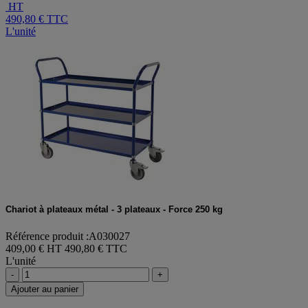
HT
490,80 €
TTC
L'unité
Chariot à plateaux métal - 3 plateaux - Force 250 kg
Référence produit :A030027
409,00 € HT
490,80 € TTC
L'unité
-
+
Ajouter au panier