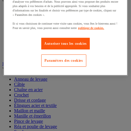
Voir toute la catégorie
d'analyser vos préférences d'achats. Nous pouvons ainsi vous proposer des produits encore
plus adaptés à vos besoins et de la publicité appropriée. Si vous souhaitez plus
d'informations sur les finalités et choisir vos préférences par type de cookies, cliquez sur
Accessoires pour diable
« Paramètres des cookies ».
Diable acier
Diable aluminium et inox
Et si vous choisissez de continuer votre visite sans cookies, vous êtes le bienvenu aussi !
Diable charges hautes
Pour en savoir plus, vous pouvez aussi consulter notre
politique de cookies.
Diable escalier
Diable pliant
Diable porte-bouteilles
Autoriser tous les cookies
Diable pour fûts
Diable spécifique
Paramètres des cookies
Élingue et accessoires de levage
Voir toute la catégorie
Anneau de levage
Câble
Chaîne en acier
Crochet
Drisse et cordage
Élingues acier et textile
Maillon et maille
Manille et émerillon
Pince de levage
Réa et poulie de levage