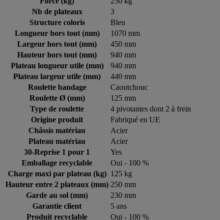
Force (kg)
250 kg
Nb de plateaux
3
Structure coloris
Bleu
Longueur hors tout (mm)
1070 mm
Largeur hors tout (mm)
450 mm
Hauteur hors tout (mm)
940 mm
Plateau longueur utile (mm)
940 mm
Plateau largeur utile (mm)
440 mm
Roulette bandage
Caoutchouc
Roulette Ø (mm)
125 mm
Type de roulette
4 pivotantes dont 2 à frein
Origine produit
Fabriqué en UE
Châssis matériau
Acier
Plateau matériau
Acier
30-Reprise 1 pour 1
Yes
Emballage recyclable
Oui - 100 %
Charge maxi par plateau (kg)
125 kg
Hauteur entre 2 plateaux (mm)
250 mm
Garde au sol (mm)
230 mm
Garantie client
5 ans
Produit recyclable
Oui - 100 %