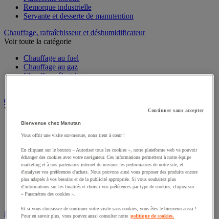
Remorque industrielle
Servante et desserte de manutention
Chauffage, rafraîchisseur et déshumidificateur
Voir toute la catégorie
Chauffage au fuel
Chauffage au gaz
Chauffage électrique
Rafraîchisseur et déshumidificateur
Convoyeur
Voir toute la catégorie
Continuer sans accepter
Bienvenue chez Manutan
Accessoires pour convoyeur
Bille de manutention
Vous offrir une visite sur-mesure, nous tient à cœur !
Convoyeur à rouleaux
En cliquant sur le bouton « Autoriser tous les cookies », notre plateforme web va pouvoir
Convoyeur extensible et mobile
échanger des cookies avec votre navigateur. Ces informations permettent à notre équipe
Convoyeur motorisé à bande
marketing et à nos partenaires internet de mesurer les performances de notre site, et
Convoyeur pour palettes
d'analyser vos préférences d'achats. Nous pouvons ainsi vous proposer des produits encore
Rail et barrette de manutention
plus adaptés à vos besoins et de la publicité appropriée. Si vous souhaitez plus
Rouleau de manutention et galet pour convoyeur
d'informations sur les finalités et choisir vos préférences par type de cookies, cliquez sur
« Paramètres des cookies ».
Table à billes
Et si vous choisissez de continuer votre visite sans cookies, vous êtes le bienvenu aussi !
Diable
Pour en savoir plus, vous pouvez aussi consulter notre
politique de cookies.