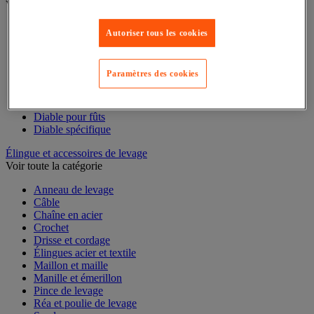
Voir toute la catégorie
Accessoires pour diable
Autoriser tous les cookies
Diable acier
Diable aluminium et inox
Diable charges hautes
Paramètres des cookies
Diable escalier
Diable pliant
Diable porte-bouteilles
Diable pour fûts
Diable spécifique
Élingue et accessoires de levage
Voir toute la catégorie
Anneau de levage
Câble
Chaîne en acier
Crochet
Drisse et cordage
Élingues acier et textile
Maillon et maille
Manille et émerillon
Pince de levage
Réa et poulie de levage