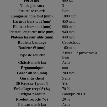
Force (kg)
400 kg
Nb de plateaux
3
Structure coloris
Bleu
Longueur hors tout (mm)
1080 mm
Largeur hors tout (mm)
450 mm
Hauteur hors tout (mm)
980 mm
Plateau longueur utile (mm)
940 mm
Plateau largeur utile (mm)
440 mm
Roulette bandage
Caoutchouc
Roulette Ø (mm)
160 mm
2 fixes + 2 pivotantes à
Type de roulette
frein
Châssis matériau
Acier
Ergonomique
non
Garde au sol (mm)
200 mm
Garantie client
5 ans
30-Reprise 1 pour 1
Yes
Emballage recyclé (%)
70 %
Origine produit
Fabriqué en UE
Produit recyclé (%)
20 %
Plateau matériau
Acier