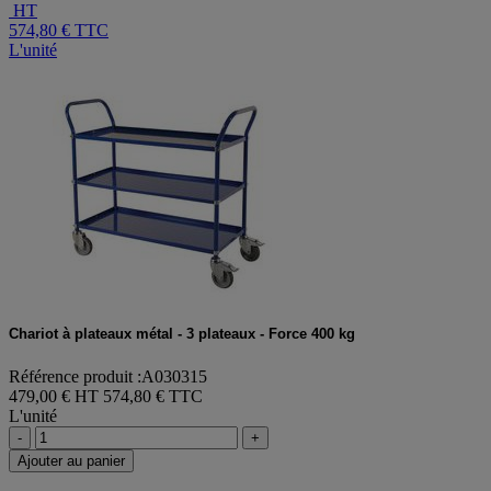
HT
574,80 €
TTC
L'unité
Chariot à plateaux métal - 3 plateaux - Force 400 kg
Référence produit :A030315
479,00 € HT
574,80 € TTC
L'unité
-
+
Ajouter au panier