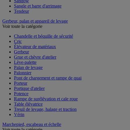
Sandow
Sangle et barre d'arrimage
Tendeur
Gerbeur, palan et appareil de levage
Voir toute la catégorie
Chandelle et béquille de sécurité
Cric
Élévateur de matériaux
Gerbeur
Grue et chèvre d'atelier
Lève-palette
Palan de levage
Palonnier
Pont de chargement et rampe de quai
Porteur
Portique d'atelier
Potence
Rampe de surélévation et cale roue
Table élévatrice
Treuil de levage, halage et traction
Vérin
Marchepied, escabeau et échelle
Voir toute la catégorie