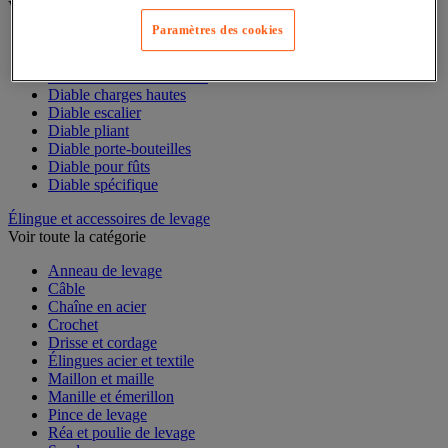
Voir toute la catégorie
Paramètres des cookies
Accessoires pour diable
Diable acier
Diable aluminium et inox
Diable charges hautes
Diable escalier
Diable pliant
Diable porte-bouteilles
Diable pour fûts
Diable spécifique
Élingue et accessoires de levage
Voir toute la catégorie
Anneau de levage
Câble
Chaîne en acier
Crochet
Drisse et cordage
Élingues acier et textile
Maillon et maille
Manille et émerillon
Pince de levage
Réa et poulie de levage