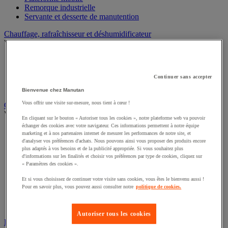
Remorque industrielle
Servante et desserte de manutention
Chauffage, rafraîchisseur et déshumidificateur
Voir toute la catégorie
Chauffage au fuel
Chauffage au gaz
Continuer sans accepter
Chauffage électrique
Rafraîchisseur et déshumidificateur
Bienvenue chez Manutan
Vous offrir une visite sur-mesure, nous tient à cœur !
Convoyeur
Voir toute la catégorie
En cliquant sur le bouton « Autoriser tous les cookies », notre plateforme web va pouvoir
échanger des cookies avec votre navigateur. Ces informations permettent à notre équipe
Accessoires pour convoyeur
marketing et à nos partenaires internet de mesurer les performances de notre site, et
Bille de manutention
d'analyser vos préférences d'achats. Nous pouvons ainsi vous proposer des produits encore
plus adaptés à vos besoins et de la publicité appropriée. Si vous souhaitez plus
Convoyeur à rouleaux
d'informations sur les finalités et choisir vos préférences par type de cookies, cliquez sur
Convoyeur extensible et mobile
« Paramètres des cookies ».
Convoyeur motorisé à bande
Convoyeur pour palettes
Et si vous choisissez de continuer votre visite sans cookies, vous êtes le bienvenu aussi !
Rail et barrette de manutention
Pour en savoir plus, vous pouvez aussi consulter notre
politique de cookies.
Rouleau de manutention et galet pour convoyeur
Table à billes
Autoriser tous les cookies
Diable