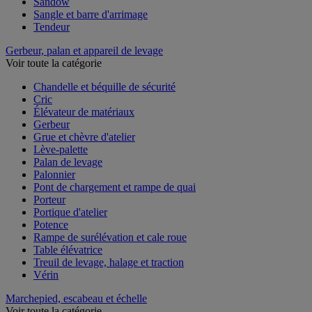
Sandow
Sangle et barre d'arrimage
Tendeur
Gerbeur, palan et appareil de levage
Voir toute la catégorie
Chandelle et béquille de sécurité
Cric
Élévateur de matériaux
Gerbeur
Grue et chèvre d'atelier
Lève-palette
Palan de levage
Palonnier
Pont de chargement et rampe de quai
Porteur
Portique d'atelier
Potence
Rampe de surélévation et cale roue
Table élévatrice
Treuil de levage, halage et traction
Vérin
Marchepied, escabeau et échelle
Voir toute la catégorie