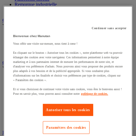
Remorque industrielle
Servante et desserte de manutention
Chauffage, rafraîchisseur et déshumidificateur
Voir toute la catégorie
Continuer sans accepter
Chauffage au fuel
Bienvenue chez Manutan
Chauffage au gaz
Vous offrir une visite sur-mesure, nous tient à cœur !
Chauffage électrique
Rafraîchisseur et déshumidificateur
En cliquant sur le bouton « Autoriser tous les cookies », notre plateforme web va pouvoir
échanger des cookies avec votre navigateur. Ces informations permettent à notre équipe
marketing et à nos partenaires internet de mesurer les performances de notre site, et
Convoyeur
d'analyser vos préférences d'achats. Nous pouvons ainsi vous proposer des produits encore
Voir toute la catégorie
plus adaptés à vos besoins et de la publicité appropriée. Si vous souhaitez plus
d'informations sur les finalités et choisir vos préférences par type de cookies, cliquez sur
Accessoires pour convoyeur
« Paramètres des cookies ».
Bille de manutention
Convoyeur à rouleaux
Et si vous choisissez de continuer votre visite sans cookies, vous êtes le bienvenu aussi !
Pour en savoir plus, vous pouvez aussi consulter notre
politique de cookies.
Convoyeur extensible et mobile
Convoyeur motorisé à bande
Convoyeur pour palettes
Autoriser tous les cookies
Rail et barrette de manutention
Rouleau de manutention et galet pour convoyeur
Table à billes
Paramètres des cookies
Diable