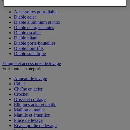
Voir toute la catégorie
Accessoires pour diable
Diable acier
Diable aluminium et inox
Diable charges hautes
Diable escalier
Diable pliant
Diable porte-bouteilles
Diable pour fûts
Diable spécifique
Élingue et accessoires de levage
Voir toute la catégorie
Anneau de levage
Câble
Chaîne en acier
Crochet
Drisse et cordage
Élingues acier et textile
Maillon et maille
Manille et émerillon
Pince de levage
Réa et poulie de levage