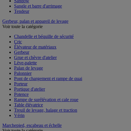
Sandow
Sangle et barre d'arrimage
Tendeur
Gerbeur, palan et appareil de levage
Voir toute la catégorie
Chandelle et béquille de sécurité
Cric
Élévateur de matériaux
Gerbeur
Grue et chèvre d'atelier
Lève-palette
Palan de levage
Palonnier
Pont de chargement et rampe de quai
Porteur
Portique d'atelier
Potence
Rampe de surélévation et cale roue
Table élévatrice
Treuil de levage, halage et traction
Vérin
Marchepied, escabeau et échelle
Voir toute la catégorie