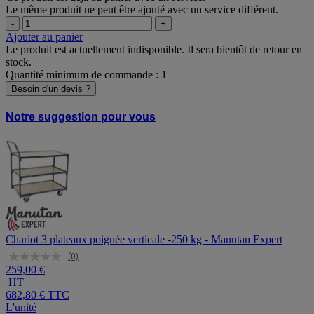
Le même produit ne peut être ajouté avec un service différent.
-
+
Ajouter au panier
Le produit est actuellement indisponible. Il sera bientôt de retour en
stock.
Quantité minimum de commande : 1
Besoin d'un devis ?
Notre suggestion pour vous
Chariot 3 plateaux poignée verticale -250 kg - Manutan Expert
(0)
259,00 €
HT
682,80 €
TTC
L'unité