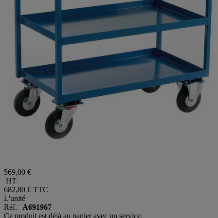
569,00 €
HT
682,80 €
TTC
L'unité
Réf.
A691967
Ce produit est déjà au panier avec un service.