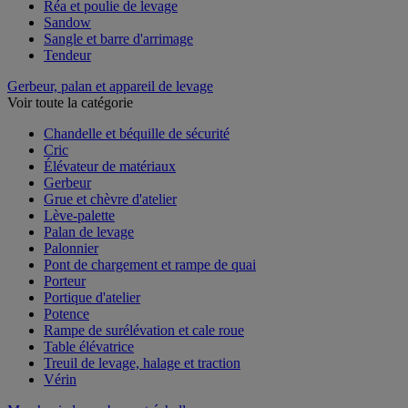
Pince de levage
Réa et poulie de levage
Sandow
Sangle et barre d'arrimage
Tendeur
Gerbeur, palan et appareil de levage
Voir toute la catégorie
Chandelle et béquille de sécurité
Cric
Élévateur de matériaux
Gerbeur
Grue et chèvre d'atelier
Lève-palette
Palan de levage
Palonnier
Pont de chargement et rampe de quai
Porteur
Portique d'atelier
Potence
Rampe de surélévation et cale roue
Table élévatrice
Treuil de levage, halage et traction
Vérin