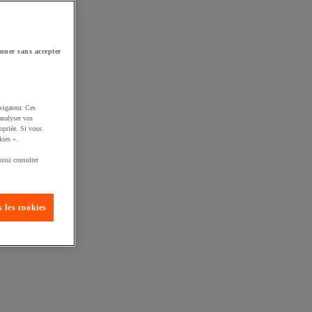
nuer sans accepter
vigateur. Ces
analyser vos
opriée. Si vous
kies ».
ussi consulter
 les cookies