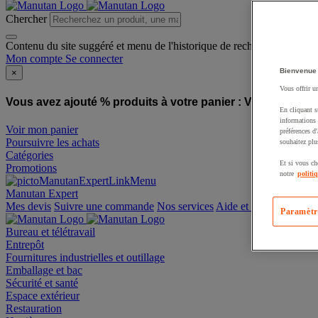
Chercher
Contenu du site suggéré et menu de l'historique de recherche
Mon compte
Se connecter
Bienvenue
×
Vous offrir u
Vous avez ajouté % produits à votre panier :
Vous avez ajo
En cliquant s
informations 
Voir mon panier
préférences d
Poursuivre les achats
souhaitez plu
Catégories
Et si vous ch
Promotions
notre
politi
Manutan Expert
offre reconditionnée
Paramètr
Mes devis
Suivre une commande
Nos services
Aide et contact
Bureau et télétravail
Entrepôt
Fournitures industrielles et outillage
Emballage et bac
Sécurité et santé
Espace extérieur