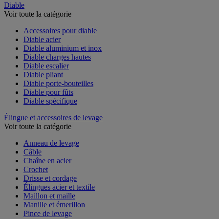
Diable
Voir toute la catégorie
Accessoires pour diable
Diable acier
Diable aluminium et inox
Diable charges hautes
Diable escalier
Diable pliant
Diable porte-bouteilles
Diable pour fûts
Diable spécifique
Élingue et accessoires de levage
Voir toute la catégorie
Anneau de levage
Câble
Chaîne en acier
Crochet
Drisse et cordage
Élingues acier et textile
Maillon et maille
Manille et émerillon