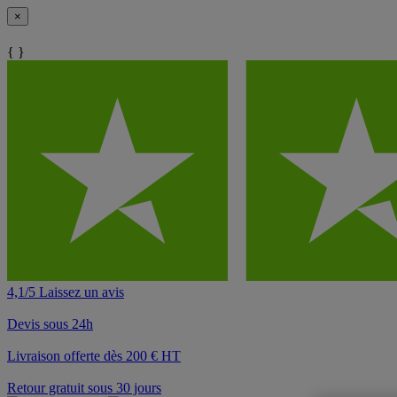
×
{ }
4,1/5 Laissez un avis
Devis sous 24h
Livraison offerte dès 200 € HT
Retour gratuit sous 30 jours