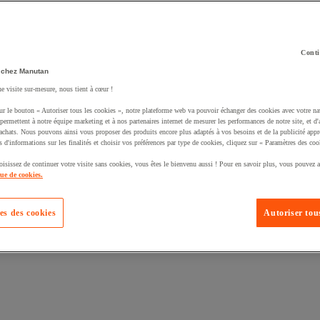
Conti
 chez Manutan
ne visite sur-mesure, nous tient à cœur !
uté un produit à votre panier :
ur le bouton « Autoriser tous les cookies », notre plateforme web va pouvoir échanger des cookies avec votre na
permettent à notre équipe marketing et à nos partenaires internet de mesurer les performances de notre site, et d'
'achats. Nous pouvons ainsi vous proposer des produits encore plus adaptés à vos besoins et de la publicité appr
s d'informations sur les finalités et choisir vos préférences par type de cookies, cliquez sur « Paramètres des coo
oisissez de continuer votre visite sans cookies, vous êtes le bienvenu aussi ! Pour en savoir plus, vous pouvez a
que de cookies.
es des cookies
Autoriser tous