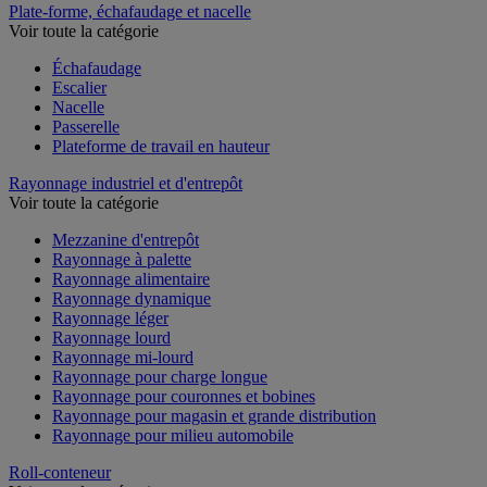
Plate-forme, échafaudage et nacelle
Voir toute la catégorie
Échafaudage
Escalier
Nacelle
Passerelle
Plateforme de travail en hauteur
Rayonnage industriel et d'entrepôt
Voir toute la catégorie
Mezzanine d'entrepôt
Rayonnage à palette
Rayonnage alimentaire
Rayonnage dynamique
Rayonnage léger
Rayonnage lourd
Rayonnage mi-lourd
Rayonnage pour charge longue
Rayonnage pour couronnes et bobines
Rayonnage pour magasin et grande distribution
Rayonnage pour milieu automobile