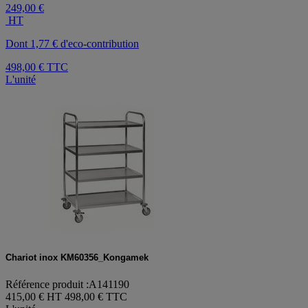
249,00 €
HT
Dont 1,77 € d'eco-contribution
498,00 €
TTC
L'unité
Chariot inox KM60356_Kongamek
Référence produit :A141190
415,00 € HT
498,00 € TTC