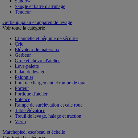
Sandow
Sangle et barre d'arrimage
Tendeur
Gerbeur, palan et appareil de levage
Voir toute la catégorie
Chandelle et béquille de sécurité
Cric
Élévateur de matériaux
Gerbeur
Grue et chèvre d'atelier
Lève-palette
Palan de levage
Palonnier
Pont de chargement et rampe de quai
Porteur
Portique d'atelier
Potence
Rampe de surélévation et cale roue
Table élévatrice
Treuil de levage, halage et traction
Vérin
Marchepied, escabeau et échelle
Voir toute la catégorie