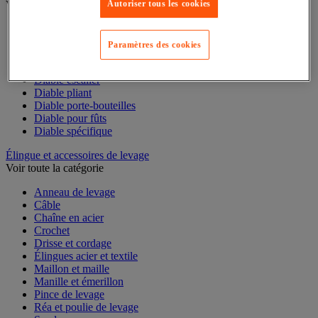
Voir toute la catégorie
Autoriser tous les cookies
Accessoires pour diable
Diable acier
Paramètres des cookies
Diable aluminium et inox
Diable charges hautes
Diable escalier
Diable pliant
Diable porte-bouteilles
Diable pour fûts
Diable spécifique
Élingue et accessoires de levage
Voir toute la catégorie
Anneau de levage
Câble
Chaîne en acier
Crochet
Drisse et cordage
Élingues acier et textile
Maillon et maille
Manille et émerillon
Pince de levage
Réa et poulie de levage