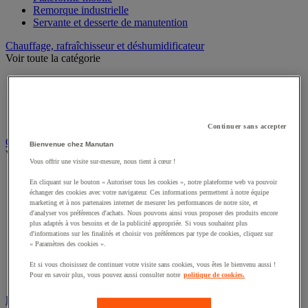
Remorque industrielle
Servante et desserte de manutention
Chauffage, rafraîchisseur et déshumidificateur
Voir toute la catégorie
Chauffage au fuel
Chauffage au gaz
Chauffage électrique
Rafraîchisseur et déshumidificateur
Continuer sans accepter
Convoyeur
Bienvenue chez Manutan
Voir toute la catégorie
Vous offrir une visite sur-mesure, nous tient à cœur !
Accessoires pour convoyeur
En cliquant sur le bouton « Autoriser tous les cookies », notre plateforme web va pouvoir
Bille de manutention
échanger des cookies avec votre navigateur. Ces informations permettent à notre équipe
Convoyeur à rouleaux
marketing et à nos partenaires internet de mesurer les performances de notre site, et
Convoyeur extensible et mobile
d'analyser vos préférences d'achats. Nous pouvons ainsi vous proposer des produits encore
plus adaptés à vos besoins et de la publicité appropriée. Si vous souhaitez plus
Convoyeur motorisé à bande
d'informations sur les finalités et choisir vos préférences par type de cookies, cliquez sur
Convoyeur pour palettes
« Paramètres des cookies ».
Rail et barrette de manutention
Rouleau de manutention et galet pour convoyeur
Et si vous choisissez de continuer votre visite sans cookies, vous êtes le bienvenu aussi !
Table à billes
Pour en savoir plus, vous pouvez aussi consulter notre
politique de cookies.
Diable