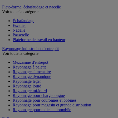
Plate-forme, échafaudage et nacelle
Voir toute la catégorie
Échafaudage
Escalier
Nacelle
Passerelle
Plateforme de travail en hauteur
Rayonnage industriel et d'entrepôt
Voir toute la catégorie
Mezzanine d'entrepôt
Rayonnage à palette
Rayonnage alimentaire
Rayonnage dynamique
Rayonnage léger
Rayonnage lourd
Rayonnage mi-lourd
Rayonnage pour charge longue
Rayonnage pour couronnes et bobines
Rayonnage pour magasin et grande distribution
Rayonnage pour milieu automobile