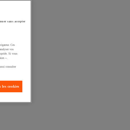
nuer sans accepter
vigateur. Ces
analyser vos
opriée. Si vous
kies ».
ussi consulter
 les cookies