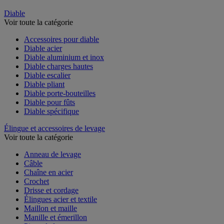
Diable
Voir toute la catégorie
Accessoires pour diable
Diable acier
Diable aluminium et inox
Diable charges hautes
Diable escalier
Diable pliant
Diable porte-bouteilles
Diable pour fûts
Diable spécifique
Élingue et accessoires de levage
Voir toute la catégorie
Anneau de levage
Câble
Chaîne en acier
Crochet
Drisse et cordage
Élingues acier et textile
Maillon et maille
Manille et émerillon