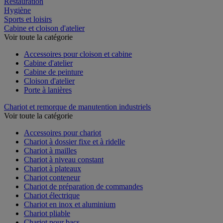
Restauration
Hygiène
Sports et loisirs
Cabine et cloison d'atelier
Voir toute la catégorie
Accessoires pour cloison et cabine
Cabine d'atelier
Cabine de peinture
Cloison d'atelier
Porte à lanières
Chariot et remorque de manutention industriels
Voir toute la catégorie
Accessoires pour chariot
Chariot à dossier fixe et à ridelle
Chariot à mailles
Chariot à niveau constant
Chariot à plateaux
Chariot conteneur
Chariot de préparation de commandes
Chariot électrique
Chariot en inox et aluminium
Chariot pliable
Chariot pour bacs