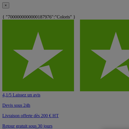
×
{ "7000000000000187976":"Coloris" }
4,1/5 Laissez un avis
Devis sous 24h
Livraison offerte dès 200 € HT
Retour gratuit sous 30 jours