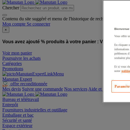
Chercher
Contenu du site suggéré et menu de l'historique de recherche
Mon compte
Se connecter
Bienvenue
×
Vous offrir u
Vous avez ajouté % produits à votre panier :
Vous avez ajo
En cliquant s
informations 
Voir mon panier
préférences d
Poursuivre les achats
souhaitez plu
Catégories
Et si vous ch
Promotions
notre
politi
Manutan Expert
offre reconditionnée
Paramètr
Mes devis
Suivre une commande
Nos services
Aide et contact
Bureau et télétravail
Entrepôt
Fournitures industrielles et outillage
Emballage et bac
Sécurité et santé
Espace extérieur