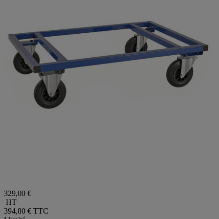
329,00 €
HT
394,80 €
TTC