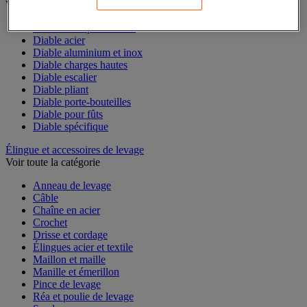
Voir toute la catégorie
Accessoires pour diable
Diable acier
Diable aluminium et inox
Diable charges hautes
Diable escalier
Diable pliant
Diable porte-bouteilles
Diable pour fûts
Diable spécifique
Élingue et accessoires de levage
Voir toute la catégorie
Anneau de levage
Câble
Chaîne en acier
Crochet
Drisse et cordage
Élingues acier et textile
Maillon et maille
Manille et émerillon
Pince de levage
Réa et poulie de levage