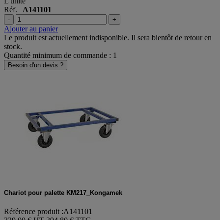
L'unité
Réf.
A141101
-
+
Ajouter au panier
Le produit est actuellement indisponible. Il sera bientôt de retour en
stock.
Quantité minimum de commande : 1
Besoin d'un devis ?
Chariot pour palette KM217_Kongamek
Référence produit :A141101