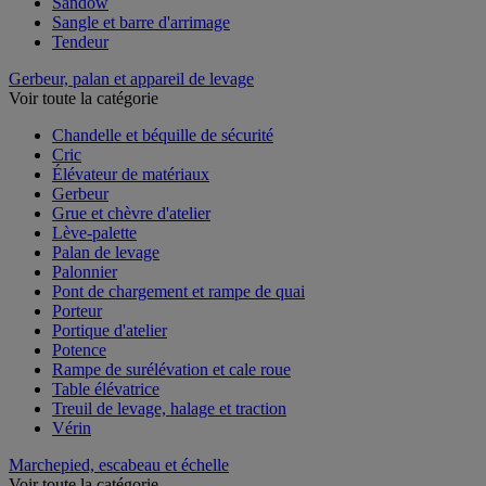
Sandow
Sangle et barre d'arrimage
Tendeur
Gerbeur, palan et appareil de levage
Voir toute la catégorie
Chandelle et béquille de sécurité
Cric
Élévateur de matériaux
Gerbeur
Grue et chèvre d'atelier
Lève-palette
Palan de levage
Palonnier
Pont de chargement et rampe de quai
Porteur
Portique d'atelier
Potence
Rampe de surélévation et cale roue
Table élévatrice
Treuil de levage, halage et traction
Vérin
Marchepied, escabeau et échelle
Voir toute la catégorie