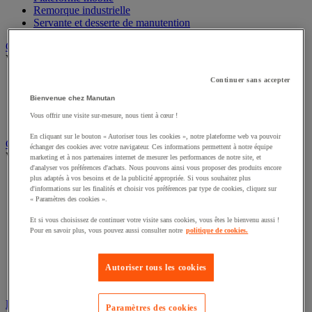
Remorque industrielle
Servante et desserte de manutention
Chauffage, rafraîchisseur et déshumidificateur
Voir toute la catégorie
Continuer sans accepter
Chauffage au fuel
Chauffage au gaz
Bienvenue chez Manutan
Chauffage électrique
Vous offrir une visite sur-mesure, nous tient à cœur !
Rafraîchisseur et déshumidificateur
En cliquant sur le bouton « Autoriser tous les cookies », notre plateforme web va pouvoir
Convoyeur
échanger des cookies avec votre navigateur. Ces informations permettent à notre équipe
Voir toute la catégorie
marketing et à nos partenaires internet de mesurer les performances de notre site, et
d'analyser vos préférences d'achats. Nous pouvons ainsi vous proposer des produits encore
Accessoires pour convoyeur
plus adaptés à vos besoins et de la publicité appropriée. Si vous souhaitez plus
d'informations sur les finalités et choisir vos préférences par type de cookies, cliquez sur
Bille de manutention
« Paramètres des cookies ».
Convoyeur à rouleaux
Convoyeur extensible et mobile
Et si vous choisissez de continuer votre visite sans cookies, vous êtes le bienvenu aussi !
Convoyeur motorisé à bande
Pour en savoir plus, vous pouvez aussi consulter notre
politique de cookies.
Convoyeur pour palettes
Rail et barrette de manutention
Rouleau de manutention et galet pour convoyeur
Autoriser tous les cookies
Table à billes
Diable
Paramètres des cookies