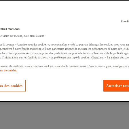
Conti
 chez Manutan
ne visite sur-mesure, nous tient à cœur !
uté un produit à votre panier :
ur le bouton « Autoriser tous les cookies », notre plateforme web va pouvoir échanger des cookies avec votre na
permettent à notre équipe marketing et à nos partenaires internet de mesurer les performances de notre site, et d'
'achats. Nous pouvons ainsi vous proposer des produits encore plus adaptés à vos besoins et de la publicité appr
s d'informations sur les finalités et choisir vos préférences par type de cookies, cliquez sur « Paramètres des coo
oisissez de continuer votre visite sans cookies, vous êtes le bienvenu aussi ! Pour en savoir plus, vous pouvez a
que de cookies.
es des cookies
Autoriser tous