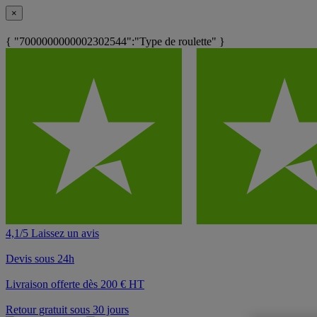
×
{ "7000000000002302544":"Type de roulette" }
4,1/5 Laissez un avis
Devis sous 24h
Livraison offerte dès 200 € HT
Retour gratuit sous 30 jours