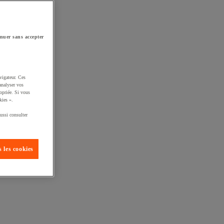
nuer sans accepter
vigateur. Ces
analyser vos
opriée. Si vous
kies ».
ussi consulter
 les cookies