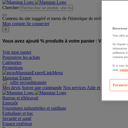
Chercher
Contenu du site suggéré et menu de l'historique de recherche
Mon compte
Se connecter
Bienvenue
×
Vous offrir u
Vous avez ajouté % produits à votre panier :
Vous avez ajo
En cliquant s
informations 
Voir mon panier
préférences d
Poursuivre les achats
souhaitez plu
Catégories
Et si vous ch
Promotions
notre
politi
Manutan Expert
offre reconditionnée
Paramètr
Mes devis
Suivre une commande
Nos services
Aide et contact
Bureau et télétravail
Entrepôt
Fournitures industrielles et outillage
Emballage et bac
Sécurité et santé
Espace extérieur