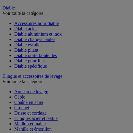
Diable
Voir toute la catégorie
Accessoires pour diable
Diable acier
Diable aluminium et inox
Diable charges hautes
Diable escalier
Diable pliant
Diable porte-bouteilles
Diable pour fûts
Diable spécifique
Élingue et accessoires de levage
Voir toute la catégorie
Anneau de levage
Câble
Chaîne en acier
Crochet
Drisse et cordage
Élingues acier et textile
Maillon et maille
Manille et émerillon