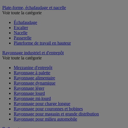
Plate-forme, échafaudage et nacelle
Voir toute la catégorie
Échafaudage
Escalier
Nacelle
Passerelle
Plateforme de travail en hauteur
Rayonnage industriel et d'entrepôt
Voir toute la catégorie
Mezzanine d'entrepôt
Rayonnage à palette
Rayonnage alimentaire
Rayonnage dynamique
Rayonnage léger
Rayonnage lourd
Rayonnage mi-lourd
Rayonnage pour charge longue
Rayonnage pour couronnes et bobines
Rayonnage pour magasin et grande distribution
Rayonnage pour milieu automobile