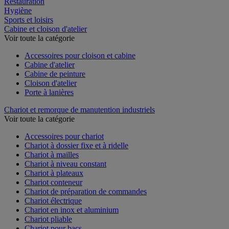
Restauration
Hygiène
Sports et loisirs
Cabine et cloison d'atelier
Voir toute la catégorie
Accessoires pour cloison et cabine
Cabine d'atelier
Cabine de peinture
Cloison d'atelier
Porte à lanières
Chariot et remorque de manutention industriels
Voir toute la catégorie
Accessoires pour chariot
Chariot à dossier fixe et à ridelle
Chariot à mailles
Chariot à niveau constant
Chariot à plateaux
Chariot conteneur
Chariot de préparation de commandes
Chariot électrique
Chariot en inox et aluminium
Chariot pliable
Chariot pour bacs