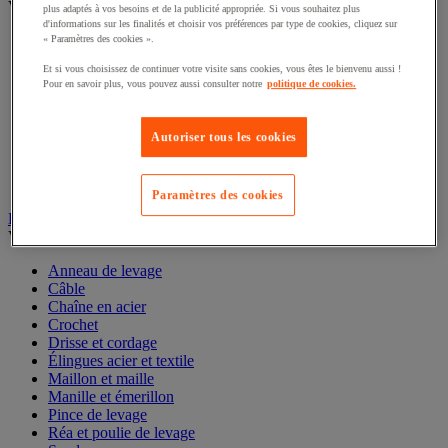
Voir toute la catégorie
plus adaptés à vos besoins et de la publicité appropriée. Si vous souhaitez plus
d'informations sur les finalités et choisir vos préférences par type de cookies, cliquez sur
Accessoires pour diable
« Paramètres des cookies ».
Diable acier
Et si vous choisissez de continuer votre visite sans cookies, vous êtes le bienvenu aussi !
Diable aluminium et inox
Pour en savoir plus, vous pouvez aussi consulter notre
politique de cookies.
Diable charges hautes
Diable escalier
Diable pliant
Autoriser tous les cookies
Diable porte-bouteilles
Diable pour fûts
Diable spécifique
Paramètres des cookies
Élingue et accessoires de levage
Voir toute la catégorie
Anneau de levage
Câble
Chaîne en acier
Crochet
Drisse et cordage
Élingues acier et textile
Maillon et maille
Manille et émerillon
Pince de levage
Réa et poulie de levage