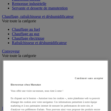
Remorque industrielle
Servante et desserte de manutention
Chauffage, rafraîchisseur et déshumidificateur
Voir toute la catégorie
Chauffage au fuel
Chauffage au gaz
Chauffage électrique
Rafraîchisseur et déshumidificateur
Convoyeur
Voir toute la catégorie
Accessoires pour convoyeur
Bille de manutention
Convoyeur à rouleaux
Convoyeur extensible et mobile
Continuer sans accepter
Convoyeur motorisé à bande
Bienvenue chez Manutan
Convoyeur pour palettes
Rail et barrette de manutention
Vous offrir une visite sur-mesure, nous tient à cœur !
Rouleau de manutention et galet pour convoyeur
En cliquant sur le bouton « Autoriser tous les cookies », notre plateforme web va pouvoir
Table à billes
échanger des cookies avec votre navigateur. Ces informations permettent à notre équipe
marketing et à nos partenaires internet de mesurer les performances de notre site, et
Diable
d'analyser vos préférences d'achats. Nous pouvons ainsi vous proposer des produits encore