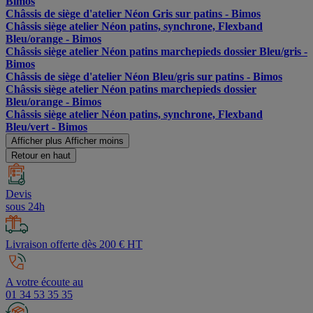
Bimos
Châssis de siège d'atelier Néon Gris sur patins - Bimos
Châssis siège atelier Néon patins, synchrone, Flexband
Bleu/orange - Bimos
Châssis siège atelier Néon patins marchepieds dossier Bleu/gris -
Bimos
Châssis de siège d'atelier Néon Bleu/gris sur patins - Bimos
Châssis siège atelier Néon patins marchepieds dossier
Bleu/orange - Bimos
Châssis siège atelier Néon patins, synchrone, Flexband
Bleu/vert - Bimos
Afficher plus
Afficher moins
Retour en haut
Devis
sous 24h
Livraison offerte dès 200 € HT
A votre écoute au
01 34 53 35 35