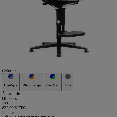
Coloris :
Bleu/gris
Bleu/orange
Bleu/vert
Gris
À partir de
685,00 €
HT
822,00 €
TTC
L'unité