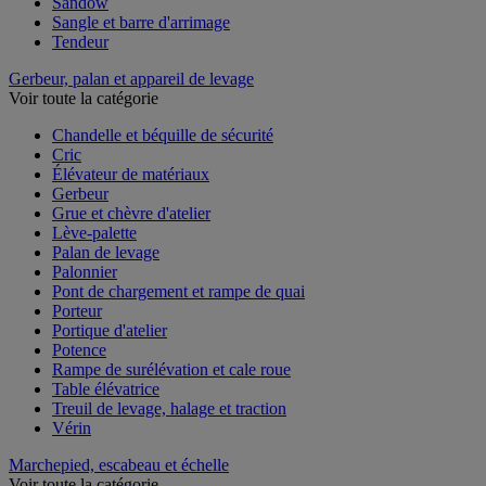
Sandow
Sangle et barre d'arrimage
Tendeur
Gerbeur, palan et appareil de levage
Voir toute la catégorie
Chandelle et béquille de sécurité
Cric
Élévateur de matériaux
Gerbeur
Grue et chèvre d'atelier
Lève-palette
Palan de levage
Palonnier
Pont de chargement et rampe de quai
Porteur
Portique d'atelier
Potence
Rampe de surélévation et cale roue
Table élévatrice
Treuil de levage, halage et traction
Vérin
Marchepied, escabeau et échelle
Voir toute la catégorie