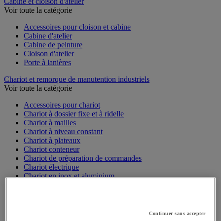
Sports et loisirs
Cabine et cloison d'atelier
Voir toute la catégorie
Accessoires pour cloison et cabine
Cabine d'atelier
Cabine de peinture
Cloison d'atelier
Porte à lanières
Chariot et remorque de manutention industriels
Voir toute la catégorie
Accessoires pour chariot
Chariot à dossier fixe et à ridelle
Chariot à mailles
Chariot à niveau constant
Chariot à plateaux
Chariot conteneur
Chariot de préparation de commandes
Chariot électrique
Chariot en inox et aluminium
Chariot pliable
Chariot pour bacs
Chariot pour charges longues et volumineuses
Continuer sans accepter
Plateforme mobile