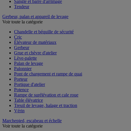
Sandow
Sangle et barre d'arrimage
Tendeur
Gerbeur, palan et appareil de levage
Voir toute la catégorie
Chandelle et béquille de sécurité
Cric
Élévateur de matériaux
Gerbeur
Grue et chèvre d'atelier
Lève-palette
Palan de levage
Palonnier
Pont de chargement et rampe de quai
Porteur
Portique d'atelier
Potence
Rampe de surélévation et cale roue
Table élévatrice
Treuil de levage, halage et traction
Vérin
Marchepied, escabeau et échelle
Voir toute la catégorie