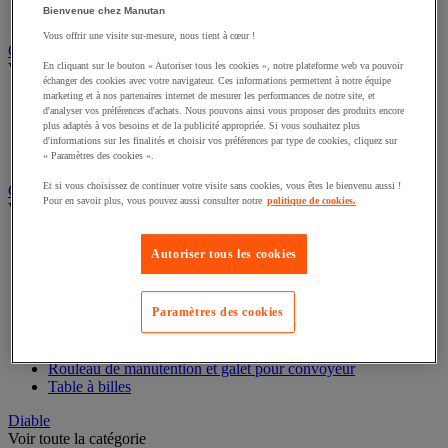
Bienvenue chez Manutan
Remorque industrielle
Servante et desserte de manutention
Vous offrir une visite sur-mesure, nous tient à cœur !
Chauffage, rafraîchisseur et déshumidificateur
En cliquant sur le bouton « Autoriser tous les cookies », notre plateforme web va pouvoir
échanger des cookies avec votre navigateur. Ces informations permettent à notre équipe
Voir toute la catégorie
marketing et à nos partenaires internet de mesurer les performances de notre site, et
d'analyser vos préférences d'achats. Nous pouvons ainsi vous proposer des produits encore
Chauffage au fuel
plus adaptés à vos besoins et de la publicité appropriée. Si vous souhaitez plus
Chauffage au gaz
d'informations sur les finalités et choisir vos préférences par type de cookies, cliquez sur
Chauffage électrique
« Paramètres des cookies ».
Rafraîchisseur et déshumidificateur
Et si vous choisissez de continuer votre visite sans cookies, vous êtes le bienvenu aussi !
Pour en savoir plus, vous pouvez aussi consulter notre
politique de cookies.
Convoyeur
Voir toute la catégorie
Autoriser tous les cookies
Accessoires pour convoyeur
Bille de manutention
Convoyeur à rouleaux
Convoyeur extensible et mobile
Paramètres des cookies
Convoyeur motorisé à bande
Convoyeur pour palettes
Rail et barrette de manutention
Rouleau de manutention et galet pour convoyeur
Table à billes
Diable