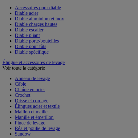
Voir toute la catégorie
Accessoires pour diable
Diable acier
Diable aluminium et inox
Diable charges hautes
Diable escalier
Diable pliant
Diable porte-bouteilles
Diable pour fûts
Diable spécifique
Élingue et accessoires de levage
Voir toute la catégorie
Anneau de levage
Câble
Chaîne en acier
Crochet
Drisse et cordage
Élingues acier et textile
Maillon et maille
Manille et émerillon
Pince de levage
Réa et poulie de levage