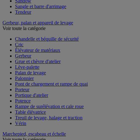
Sandow
Sangle et barre d'arrimage
Tendeur
Gerbeur, palan et appareil de levage
Voir toute la catégorie
Chandelle et béquille de sécurité
Cric
Élévateur de matériaux
Gerbeur
Grue et chèvre d'atelier
Lève-palette
Palan de levage
Palonnier
Pont de chargement et rampe de quai
Porteur
Portique d'atelier
Potence
Rampe de surélévation et cale roue
Table élévatrice
Treuil de levage, halage et traction
Vérin
Marchepied, escabeau et échelle
Voir toute la catégorie