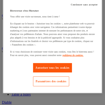
Remorque industrielle
Continuer sans accepter
Servante et desserte de manutention
Bienvenue chez Manutan
Chauffage, rafraîchisseur et déshumidificateur
Vous offrir une visite sur-mesure, nous tient à cœur !
Voir toute la catégorie
En cliquant sur le bouton « Autoriser tous les cookies », notre plateforme web va pouvoir
échanger des cookies avec votre navigateur. Ces informations permettent à notre équipe
Chauffage au fuel
marketing et à nos partenaires internet de mesurer les performances de notre site, et
Chauffage au gaz
d'analyser vos préférences d'achats. Nous pouvons ainsi vous proposer des produits encore
Chauffage électrique
plus adaptés à vos besoins et de la publicité appropriée. Si vous souhaitez plus
Rafraîchisseur et déshumidificateur
d'informations sur les finalités et choisir vos préférences par type de cookies, cliquez sur
« Paramètres des cookies ».
Convoyeur
Et si vous choisissez de continuer votre visite sans cookies, vous êtes le bienvenu aussi !
Voir toute la catégorie
Pour en savoir plus, vous pouvez aussi consulter notre
politique de cookies.
Accessoires pour convoyeur
Bille de manutention
Autoriser tous les cookies
Convoyeur à rouleaux
Convoyeur extensible et mobile
Convoyeur motorisé à bande
Paramètres des cookies
Convoyeur pour palettes
Rail et barrette de manutention
Rouleau de manutention et galet pour convoyeur
Table à billes
Diable