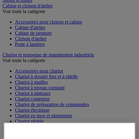
Sports et loisirs
Cabine et cloison d'atelier
Voir toute la catégorie
Accessoires pour cloison et cabine
Cabine d'atelier
Cabine de peinture
Cloison d'atelier
Porte à lanières
Chariot et remorque de manutention industriels
Voir toute la catégorie
Accessoires pour chariot
Chariot à dossier fixe et à ridelle
Chariot à mailles
Chariot à niveau constant
Chariot à plateaux
Chariot conteneur
Chariot de préparation de commandes
Chariot électrique
Chariot en inox et aluminium
Chariot pliable
Chariot pour bacs
Chariot pour charges longues et volumineuses
Plateforme mobile