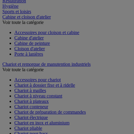
Restauration
Hygiène
Sports et loisirs
Cabine et cloison d'atelier
Voir toute la catégorie
Accessoires pour cloison et cabine
Cabine d'atelier
Cabine de peinture
Cloison d'atelier
Porte à lanières
Chariot et remorque de manutention industriels
Voir toute la catégorie
Accessoires pour chariot
Chariot à dossier fixe et à ridelle
Chariot à mailles
Chariot à niveau constant
Chariot à plateaux
Chariot conteneur
Chariot de préparation de commandes
Chariot électrique
Chariot en inox et aluminium
Chariot pliable
Chariot pour bacs