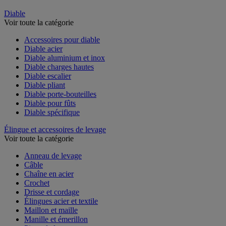
Diable
Voir toute la catégorie
Accessoires pour diable
Diable acier
Diable aluminium et inox
Diable charges hautes
Diable escalier
Diable pliant
Diable porte-bouteilles
Diable pour fûts
Diable spécifique
Élingue et accessoires de levage
Voir toute la catégorie
Anneau de levage
Câble
Chaîne en acier
Crochet
Drisse et cordage
Élingues acier et textile
Maillon et maille
Manille et émerillon