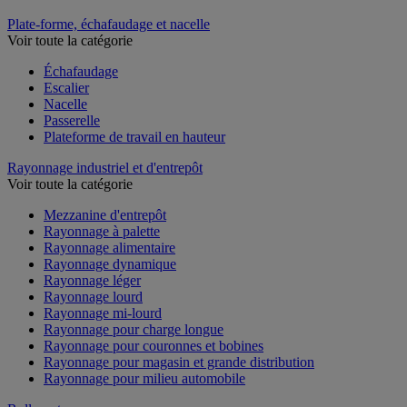
Plate-forme, échafaudage et nacelle
Voir toute la catégorie
Échafaudage
Escalier
Nacelle
Passerelle
Plateforme de travail en hauteur
Rayonnage industriel et d'entrepôt
Voir toute la catégorie
Mezzanine d'entrepôt
Rayonnage à palette
Rayonnage alimentaire
Rayonnage dynamique
Rayonnage léger
Rayonnage lourd
Rayonnage mi-lourd
Rayonnage pour charge longue
Rayonnage pour couronnes et bobines
Rayonnage pour magasin et grande distribution
Rayonnage pour milieu automobile