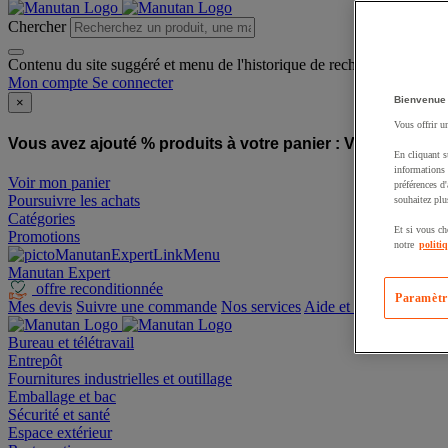
Chercher
Contenu du site suggéré et menu de l'historique de recherche
Mon compte
Se connecter
Bienvenue
×
Vous offrir u
Vous avez ajouté % produits à votre panier :
Vous avez ajo
En cliquant s
informations 
Voir mon panier
préférences d
Poursuivre les achats
souhaitez plu
Catégories
Et si vous ch
Promotions
notre
politi
Manutan Expert
offre reconditionnée
Paramètr
Mes devis
Suivre une commande
Nos services
Aide et contact
Bureau et télétravail
Entrepôt
Fournitures industrielles et outillage
Emballage et bac
Sécurité et santé
Espace extérieur