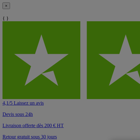
×
{ }
4,1/5 Laissez un avis
Devis sous 24h
Livraison offerte dès 200 € HT
Retour gratuit sous 30 jours