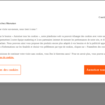
Conti
 chez Manutan
ne visite sur-mesure, nous tient à cœur !
uté un produit à votre panier :
ur le bouton « Autoriser tous les cookies », notre plateforme web va pouvoir échanger des cookies avec votre na
permettent à notre équipe marketing et à nos partenaires internet de mesurer les performances de notre site, et d'
'achats. Nous pouvons ainsi vous proposer des produits encore plus adaptés à vos besoins et de la publicité appr
s d'informations sur les finalités et choisir vos préférences par type de cookies, cliquez sur « Paramètres des coo
oisissez de continuer votre visite sans cookies, vous êtes le bienvenu aussi ! Pour en savoir plus, vous pouvez a
que de cookies.
es des cookies
Autoriser tous