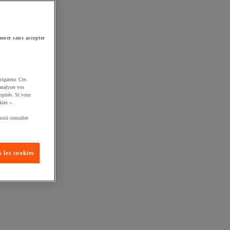
nuer sans accepter
vigateur. Ces
analyser vos
opriée. Si vous
kies ».
ussi consulter
 les cookies