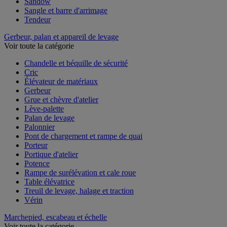
Sandow
Sangle et barre d'arrimage
Tendeur
Gerbeur, palan et appareil de levage
Voir toute la catégorie
Chandelle et béquille de sécurité
Cric
Élévateur de matériaux
Gerbeur
Grue et chèvre d'atelier
Lève-palette
Palan de levage
Palonnier
Pont de chargement et rampe de quai
Porteur
Portique d'atelier
Potence
Rampe de surélévation et cale roue
Table élévatrice
Treuil de levage, halage et traction
Vérin
Marchepied, escabeau et échelle
Voir toute la catégorie