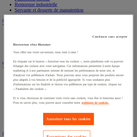
Remorque industrielle
Servante et desserte de manutention
Chauffage, rafraîchisseur et déshumidificateur
Voir toute la catégorie
Chauffage au fuel
Continuer sans accepter
Chauffage au gaz
Bienvenue chez Manutan
Chauffage électrique
Rafraîchisseur et déshumidificateur
Vous offrir une visite sur-mesure, nous tient à cœur !
En cliquant sur le bouton « Autoriser tous les cookies », notre plateforme web va pouvoir
Convoyeur
échanger des cookies avec votre navigateur. Ces informations permettent à notre équipe
Voir toute la catégorie
marketing et à nos partenaires internet de mesurer les performances de notre site, et
d'analyser vos préférences d'achats. Nous pouvons ainsi vous proposer des produits encore
Accessoires pour convoyeur
plus adaptés à vos besoins et de la publicité appropriée. Si vous souhaitez plus
Bille de manutention
d'informations sur les finalités et choisir vos préférences par type de cookies, cliquez sur
« Paramètres des cookies ».
Convoyeur à rouleaux
Convoyeur extensible et mobile
Et si vous choisissez de continuer votre visite sans cookies, vous êtes le bienvenu aussi !
Convoyeur motorisé à bande
Pour en savoir plus, vous pouvez aussi consulter notre
politique de cookies.
Convoyeur pour palettes
Rail et barrette de manutention
Rouleau de manutention et galet pour convoyeur
Autoriser tous les cookies
Table à billes
Diable
Paramètres des cookies