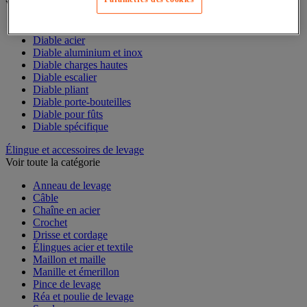
Voir toute la catégorie
Accessoires pour diable
Diable acier
Diable aluminium et inox
Diable charges hautes
Diable escalier
Diable pliant
Diable porte-bouteilles
Diable pour fûts
Diable spécifique
Élingue et accessoires de levage
Voir toute la catégorie
Anneau de levage
Câble
Chaîne en acier
Crochet
Drisse et cordage
Élingues acier et textile
Maillon et maille
Manille et émerillon
Pince de levage
Réa et poulie de levage