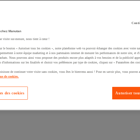
Conti
 chez Manutan
ne visite sur-mesure, nous tient à cœur !
uté un produit à votre panier :
ur le bouton « Autoriser tous les cookies », notre plateforme web va pouvoir échanger des cookies avec votre na
permettent à notre équipe marketing et à nos partenaires internet de mesurer les performances de notre site, et d'
'achats. Nous pouvons ainsi vous proposer des produits encore plus adaptés à vos besoins et de la publicité appr
s d'informations sur les finalités et choisir vos préférences par type de cookies, cliquez sur « Paramètres des coo
oisissez de continuer votre visite sans cookies, vous êtes le bienvenu aussi ! Pour en savoir plus, vous pouvez a
que de cookies.
es des cookies
Autoriser tous