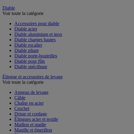
Diable
Voir toute la catégorie
Accessoires pour diable
Diable acier
Diable aluminium et inox
Diable charges hautes
Diable escalier
Diable pliant
Diable porte-bouteilles
Diable pour fûts
Diable spécifique
Élingue et accessoires de levage
Voir toute la catégorie
Anneau de levage
Câble
Chaîne en acier
Crochet
Drisse et cordage
Élingues acier et textile
Maillon et maille
Manille et émerillon