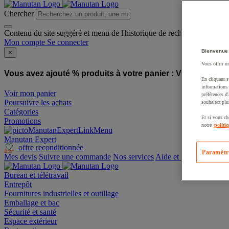
Chercher
Contenu du site suggéré et menu de l'historique de recherche
Mon compte
Se connecter
Bienvenue
×
Vous offrir u
Vous avez ajouté % produits à votre panier :
Vous avez ajo
En cliquant s
informations 
Voir mon panier
préférences d
Poursuivre les achats
souhaitez plu
Catégories
Et si vous ch
Promotions
notre
politi
Manutan Expert
offre reconditionnée
Paramètr
Mes devis
Suivre une commande
Nos services
Aide et contact
Bureau et télétravail
Entrepôt
Fournitures industrielles et outillage
Emballage et bac
Sécurité et santé
Espace extérieur