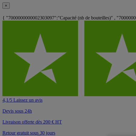
×
{ "7000000000002303097":"Capacité (nb de bouteilles)" , "70000
4,1/5 Laissez un avis
Devis sous 24h
Livraison offerte dès 200 € HT
Retour gratuit sous 30 jours