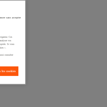
nuer sans accepter
vigateur. Ces
analyser vos
opriée. Si vous
kies ».
ussi consulter
 les cookies