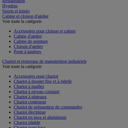
Restauration
Hygiène
Sports et loisirs
Cabine et cloison d'atelier
Voir toute la catégorie
Accessoires pour cloison et cabine
Cabine d'atelier
Cabine de peinture
Cloison d'atelier
Porte à lanières
Chariot et remorque de manutention industriels
Voir toute la catégorie
Accessoires pour chariot
Chariot à dossier fixe et à ridelle
Chariot à mailles
Chariot à niveau constant
Chariot à plateaux
Chariot conteneur
Chariot de préparation de commandes
Chariot électrique
Chariot en inox et aluminium
Chariot pliable
Chariot pour bacs