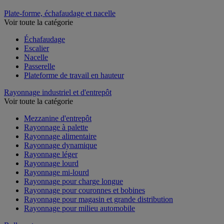
Plate-forme, échafaudage et nacelle
Voir toute la catégorie
Échafaudage
Escalier
Nacelle
Passerelle
Plateforme de travail en hauteur
Rayonnage industriel et d'entrepôt
Voir toute la catégorie
Mezzanine d'entrepôt
Rayonnage à palette
Rayonnage alimentaire
Rayonnage dynamique
Rayonnage léger
Rayonnage lourd
Rayonnage mi-lourd
Rayonnage pour charge longue
Rayonnage pour couronnes et bobines
Rayonnage pour magasin et grande distribution
Rayonnage pour milieu automobile