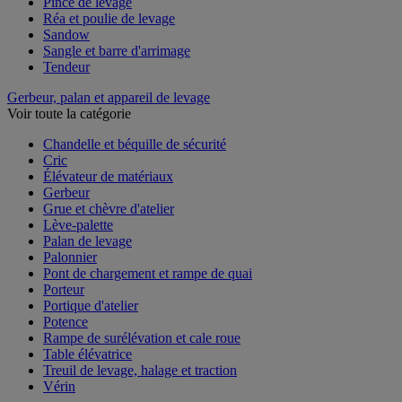
Pince de levage
Réa et poulie de levage
Sandow
Sangle et barre d'arrimage
Tendeur
Gerbeur, palan et appareil de levage
Voir toute la catégorie
Chandelle et béquille de sécurité
Cric
Élévateur de matériaux
Gerbeur
Grue et chèvre d'atelier
Lève-palette
Palan de levage
Palonnier
Pont de chargement et rampe de quai
Porteur
Portique d'atelier
Potence
Rampe de surélévation et cale roue
Table élévatrice
Treuil de levage, halage et traction
Vérin