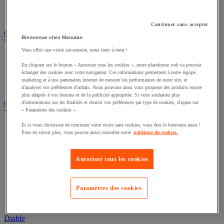
Remorque industrielle
Servante et desserte de manutention
Continuer sans accepter
Chauffage, rafraîchisseur et déshumidificateur
Bienvenue chez Manutan
Voir toute la catégorie
Vous offrir une visite sur-mesure, nous tient à cœur !
Chauffage au fuel
En cliquant sur le bouton « Autoriser tous les cookies », notre plateforme web va pouvoir
Chauffage au gaz
échanger des cookies avec votre navigateur. Ces informations permettent à notre équipe
Chauffage électrique
marketing et à nos partenaires internet de mesurer les performances de notre site, et
Rafraîchisseur et déshumidificateur
d'analyser vos préférences d'achats. Nous pouvons ainsi vous proposer des produits encore
plus adaptés à vos besoins et de la publicité appropriée. Si vous souhaitez plus
Convoyeur
d'informations sur les finalités et choisir vos préférences par type de cookies, cliquez sur
« Paramètres des cookies ».
Voir toute la catégorie
Et si vous choisissez de continuer votre visite sans cookies, vous êtes le bienvenu aussi !
Accessoires pour convoyeur
Pour en savoir plus, vous pouvez aussi consulter notre
politique de cookies.
Bille de manutention
Convoyeur à rouleaux
Convoyeur extensible et mobile
Autoriser tous les cookies
Convoyeur motorisé à bande
Convoyeur pour palettes
Rail et barrette de manutention
Paramètres des cookies
Rouleau de manutention et galet pour convoyeur
Table à billes
Diable