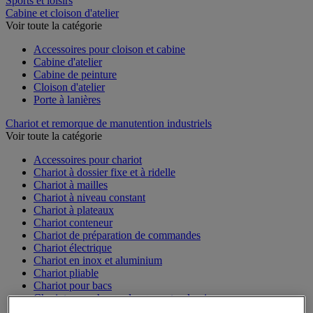
Sports et loisirs
Cabine et cloison d'atelier
Voir toute la catégorie
Accessoires pour cloison et cabine
Cabine d'atelier
Cabine de peinture
Cloison d'atelier
Porte à lanières
Chariot et remorque de manutention industriels
Voir toute la catégorie
Accessoires pour chariot
Chariot à dossier fixe et à ridelle
Chariot à mailles
Chariot à niveau constant
Chariot à plateaux
Chariot conteneur
Chariot de préparation de commandes
Chariot électrique
Chariot en inox et aluminium
Chariot pliable
Chariot pour bacs
Chariot pour charges longues et volumineuses
Plateforme mobile