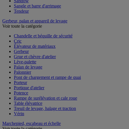
Sandow
Sangle et barre d'arrimage
Tendeur
Gerbeur, palan et appareil de levage
Voir toute la catégorie
Chandelle et béquille de sécurité
Cric
Élévateur de matériaux
Gerbeur
Grue et chèvre d'atelier
Lève-palette
Palan de levage
Palonnier
Pont de chargement et rampe de quai
Porteur
Portique d'atelier
Potence
Rampe de surélévation et cale roue
Table élévatrice
Treuil de levage, halage et traction
Vérin
Marchepied, escabeau et échelle
Voir toute la catégorie