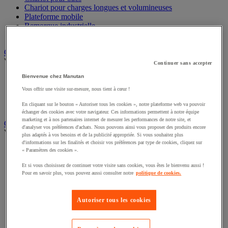
Chariot pour charges longues et volumineuses
Plateforme mobile
Remorque industrielle
Servante et desserte de manutention
Chauffage, rafraîchisseur et déshumidificateur
Voir toute la catégorie
Continuer sans accepter
Bienvenue chez Manutan
Chauffage au fuel
Chauffage au gaz
Vous offrir une visite sur-mesure, nous tient à cœur !
Chauffage électrique
En cliquant sur le bouton « Autoriser tous les cookies », notre plateforme web va pouvoir
Rafraîchisseur et déshumidificateur
échanger des cookies avec votre navigateur. Ces informations permettent à notre équipe
marketing et à nos partenaires internet de mesurer les performances de notre site, et
Convoyeur
d'analyser vos préférences d'achats. Nous pouvons ainsi vous proposer des produits encore
Voir toute la catégorie
plus adaptés à vos besoins et de la publicité appropriée. Si vous souhaitez plus
d'informations sur les finalités et choisir vos préférences par type de cookies, cliquez sur
Accessoires pour convoyeur
« Paramètres des cookies ».
Bille de manutention
Et si vous choisissez de continuer votre visite sans cookies, vous êtes le bienvenu aussi !
Convoyeur à rouleaux
Pour en savoir plus, vous pouvez aussi consulter notre
politique de cookies.
Convoyeur extensible et mobile
Convoyeur motorisé à bande
Convoyeur pour palettes
Autoriser tous les cookies
Rail et barrette de manutention
Rouleau de manutention et galet pour convoyeur
Table à billes