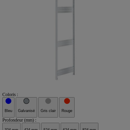
Coloris :
Bleu
Galvanisé
Gris clair
Rouge
Profondeur (mm) :
324 mm
424 mm
524 mm
624 mm
824 mm