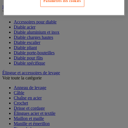
Paramètres des cookies
Diable
Voir toute la catégorie
Accessoires pour diable
Diable acier
Diable aluminium et inox
Diable charges hautes
Diable escalier
Diable pliant
Diable porte-bouteilles
Diable pour fûts
Diable spécifique
Élingue et accessoires de levage
Voir toute la catégorie
Anneau de levage
Câble
Chaîne en acier
Crochet
Drisse et cordage
Élingues acier et textile
Maillon et maille
Manille et émerillon