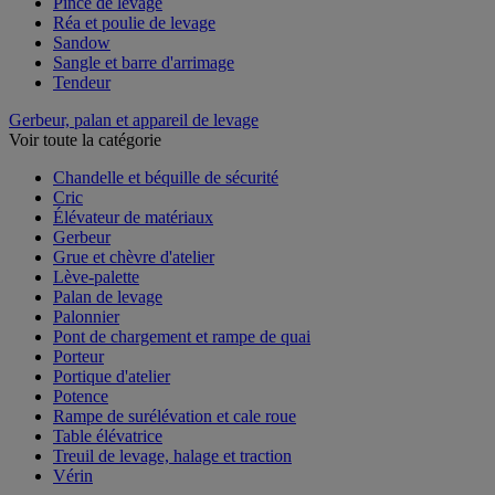
Pince de levage
Réa et poulie de levage
Sandow
Sangle et barre d'arrimage
Tendeur
Gerbeur, palan et appareil de levage
Voir toute la catégorie
Chandelle et béquille de sécurité
Cric
Élévateur de matériaux
Gerbeur
Grue et chèvre d'atelier
Lève-palette
Palan de levage
Palonnier
Pont de chargement et rampe de quai
Porteur
Portique d'atelier
Potence
Rampe de surélévation et cale roue
Table élévatrice
Treuil de levage, halage et traction
Vérin