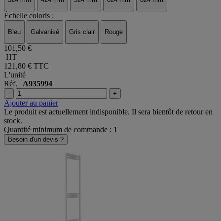
Échelle coloris :
Bleu
Galvanisé
Gris clair
Rouge
101,50 €
HT
121,80 €
TTC
L'unité
Réf.
A935994
-
+
Ajouter au panier
Le produit est actuellement indisponible. Il sera bientôt de retour en
stock.
Quantité minimum de commande : 1
Besoin d'un devis ?