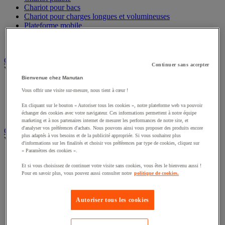
Chariot pour bacs
Chariot pour charges longues et volumineuses
Plateforme mobile
Remorque industrielle
Servante et desserte de manutention
Chauffage, rafraîchisseur et déshumidificateur
Continuer sans accepter
Voir toute la catégorie
Bienvenue chez Manutan
Chauffage au fuel
Vous offrir une visite sur-mesure, nous tient à cœur !
Chauffage au gaz
Chauffage électrique
En cliquant sur le bouton « Autoriser tous les cookies », notre plateforme web va pouvoir
Rafraîchisseur et déshumidificateur
échanger des cookies avec votre navigateur. Ces informations permettent à notre équipe
marketing et à nos partenaires internet de mesurer les performances de notre site, et
d'analyser vos préférences d'achats. Nous pouvons ainsi vous proposer des produits encore
Convoyeur
plus adaptés à vos besoins et de la publicité appropriée. Si vous souhaitez plus
Voir toute la catégorie
d'informations sur les finalités et choisir vos préférences par type de cookies, cliquez sur
« Paramètres des cookies ».
Accessoires pour convoyeur
Bille de manutention
Et si vous choisissez de continuer votre visite sans cookies, vous êtes le bienvenu aussi !
Pour en savoir plus, vous pouvez aussi consulter notre
politique de cookies.
Convoyeur à rouleaux
Convoyeur extensible et mobile
Convoyeur motorisé à bande
Autoriser tous les cookies
Convoyeur pour palettes
Rail et barrette de manutention
Rouleau de manutention et galet pour convoyeur