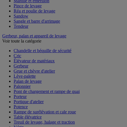
Manille et émerillon
Pince de levage
Réa et poulie de levage
Sandow
Sangle et barre d'arrimage
Tendeur
Gerbeur, palan et appareil de levage
Voir toute la catégorie
Chandelle et béquille de sécurité
Cric
Élévateur de matériaux
Gerbeur
Grue et chèvre d'atelier
Lève-palette
Palan de levage
Palonnier
Pont de chargement et rampe de quai
Porteur
Portique d'atelier
Potence
Rampe de surélévation et cale roue
Table élévatrice
Treuil de levage, halage et traction