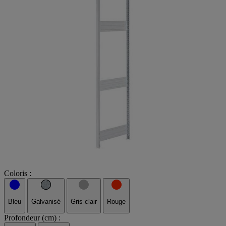
Coloris :
Bleu
Galvanisé
Gris clair
Rouge
Profondeur (cm) :