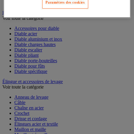
Table à billes
Paramètres des cookies
Diable
Voir toute la catégorie
Accessoires pour diable
Diable acier
Diable aluminium et inox
Diable charges hautes
Diable escalier
Diable pliant
Diable porte-bouteilles
Diable pour fûts
Diable spécifique
Élingue et accessoires de levage
Voir toute la catégorie
Anneau de levage
Câble
Chaîne en acier
Crochet
Drisse et cordage
Élingues acier et textile
Maillon et maille