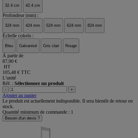
32.4 cm
42.4 cm
Profondeur (mm) :
324 mm
424 mm
524 mm
624 mm
824 mm
Échelle coloris :
Bleu
Galvanisé
Gris clair
Rouge
À partir de
87,90 €
HT
105,48 €
TTC
L'unité
Réf. :
Sélectionnez un produit
-
+
Ajouter au panier
Le produit est actuellement indisponible. Il sera bientôt de retour en
stock.
Quantité minimum de commande : 1
Besoin d'un devis ?