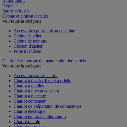
Restauration
Hygiène
Sports et loisirs
Cabine et cloison d'atelier
Voir toute la catégorie
Accessoires pour cloison et cabine
Cabine d'atelier
Cabine de peinture
Cloison d'atelier
Porte à lanières
Chariot et remorque de manutention industriels
Voir toute la catégorie
Accessoires pour chariot
Chariot à dossier fixe et à ridelle
Chariot à mailles
Chariot à niveau constant
Chariot à plateaux
Chariot conteneur
Chariot de préparation de commandes
Chariot électrique
Chariot en inox et aluminium
Chariot pliable
Chariot pour bacs