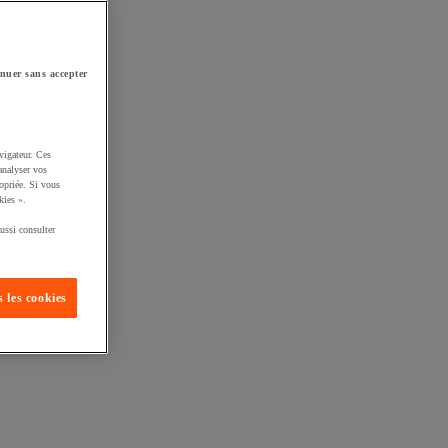
nuer sans accepter
vigateur. Ces
analyser vos
opriée. Si vous
kies ».
ussi consulter
 les cookies