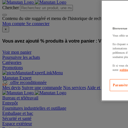
Chercher
Contenu du site suggéré et menu de l'historique de recherche
Mon compte
Se connecter
Bienvenue
×
Vous offrir u
Vous avez ajouté % produits à votre panier :
Vous avez ajo
En cliquant s
informations 
Voir mon panier
préférences d
Poursuivre les achats
souhaitez plu
Catégories
Et si vous ch
Promotions
notre
politi
Manutan Expert
offre reconditionnée
Paramètr
Mes devis
Suivre une commande
Nos services
Aide et contact
Bureau et télétravail
Entrepôt
Fournitures industrielles et outillage
Emballage et bac
Sécurité et santé
Espace extérieur