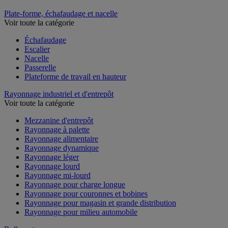
Plate-forme, échafaudage et nacelle
Voir toute la catégorie
Échafaudage
Escalier
Nacelle
Passerelle
Plateforme de travail en hauteur
Rayonnage industriel et d'entrepôt
Voir toute la catégorie
Mezzanine d'entrepôt
Rayonnage à palette
Rayonnage alimentaire
Rayonnage dynamique
Rayonnage léger
Rayonnage lourd
Rayonnage mi-lourd
Rayonnage pour charge longue
Rayonnage pour couronnes et bobines
Rayonnage pour magasin et grande distribution
Rayonnage pour milieu automobile