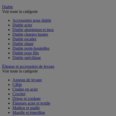
Diable
Voir toute la catégorie
Accessoires pour diable
Diable acier
Diable aluminium et inox
Diable charges hautes
Diable escalier
Diable pliant
Diable porte-bouteilles
Diable pour fûts
Diable spécifique
Élingue et accessoires de levage
Voir toute la catégorie
Anneau de levage
Câble
Chaîne en acier
Crochet
Drisse et cordage
Élingues acier et textile
Maillon et maille
Manille et émerillon