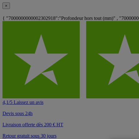
×
{ "7000000000002302918":"Profondeur hors tout (mm)" , "7000000
4,1/5 Laissez un avis
Devis sous 24h
Livraison offerte dès 200 € HT
Retour gratuit sous 30 jours