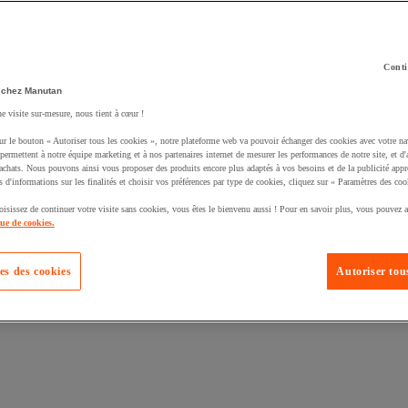
Conti
 chez Manutan
ne visite sur-mesure, nous tient à cœur !
uté un produit à votre panier :
ur le bouton « Autoriser tous les cookies », notre plateforme web va pouvoir échanger des cookies avec votre na
permettent à notre équipe marketing et à nos partenaires internet de mesurer les performances de notre site, et d'
'achats. Nous pouvons ainsi vous proposer des produits encore plus adaptés à vos besoins et de la publicité appr
s d'informations sur les finalités et choisir vos préférences par type de cookies, cliquez sur « Paramètres des coo
oisissez de continuer votre visite sans cookies, vous êtes le bienvenu aussi ! Pour en savoir plus, vous pouvez a
que de cookies.
es des cookies
Autoriser tous