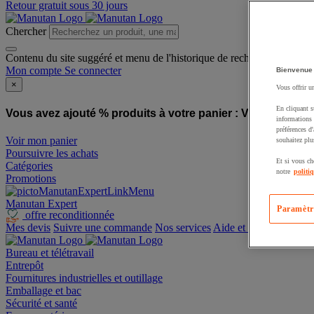
Retour gratuit sous 30 jours
Chercher
Contenu du site suggéré et menu de l'historique de recherche
Mon compte
Se connecter
Bienvenue
×
Vous offrir u
En cliquant s
Vous avez ajouté % produits à votre panier :
Vous avez ajo
informations 
préférences d
Voir mon panier
souhaitez plu
Poursuivre les achats
Et si vous ch
Catégories
notre
politi
Promotions
Manutan Expert
Paramètr
offre reconditionnée
Mes devis
Suivre une commande
Nos services
Aide et contact
Bureau et télétravail
Entrepôt
Fournitures industrielles et outillage
Emballage et bac
Sécurité et santé