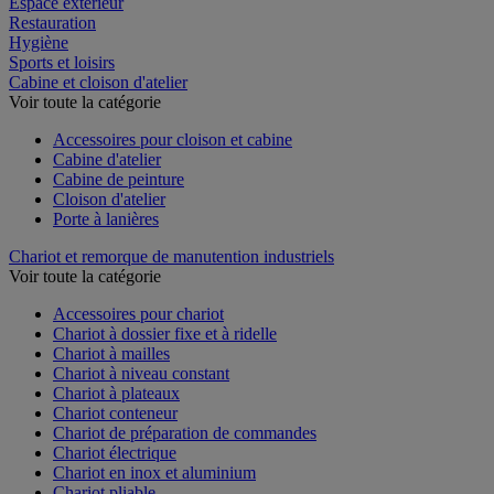
Espace extérieur
Restauration
Hygiène
Sports et loisirs
Cabine et cloison d'atelier
Voir toute la catégorie
Accessoires pour cloison et cabine
Cabine d'atelier
Cabine de peinture
Cloison d'atelier
Porte à lanières
Chariot et remorque de manutention industriels
Voir toute la catégorie
Accessoires pour chariot
Chariot à dossier fixe et à ridelle
Chariot à mailles
Chariot à niveau constant
Chariot à plateaux
Chariot conteneur
Chariot de préparation de commandes
Chariot électrique
Chariot en inox et aluminium
Chariot pliable