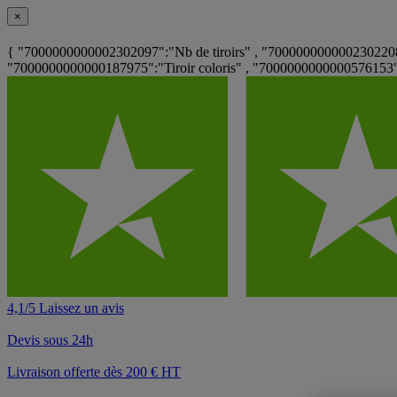
×
{ "7000000000002302097":"Nb de tiroirs" , "7000000000002302208
"7000000000000187975":"Tiroir coloris" , "700000000000057615
4,1/5 Laissez un avis
Devis sous 24h
Livraison offerte dès 200 € HT