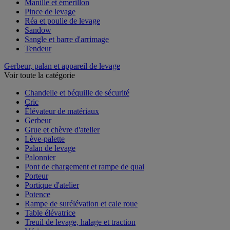
Manille et émerillon
Pince de levage
Réa et poulie de levage
Sandow
Sangle et barre d'arrimage
Tendeur
Gerbeur, palan et appareil de levage
Voir toute la catégorie
Chandelle et béquille de sécurité
Cric
Élévateur de matériaux
Gerbeur
Grue et chèvre d'atelier
Lève-palette
Palan de levage
Palonnier
Pont de chargement et rampe de quai
Porteur
Portique d'atelier
Potence
Rampe de surélévation et cale roue
Table élévatrice
Treuil de levage, halage et traction