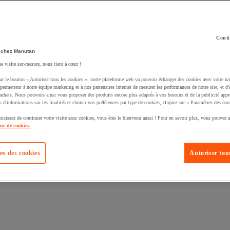
Conti
 chez Manutan
ne visite sur-mesure, nous tient à cœur !
ur le bouton « Autoriser tous les cookies », notre plateforme web va pouvoir échanger des cookies avec votre na
uté un produit à votre panier :
permettent à notre équipe marketing et à nos partenaires internet de mesurer les performances de notre site, et d'
'achats. Nous pouvons ainsi vous proposer des produits encore plus adaptés à vos besoins et de la publicité appr
s d'informations sur les finalités et choisir vos préférences par type de cookies, cliquez sur « Paramètres des coo
oisissez de continuer votre visite sans cookies, vous êtes le bienvenu aussi ! Pour en savoir plus, vous pouvez a
que de cookies.
es des cookies
Autoriser tous