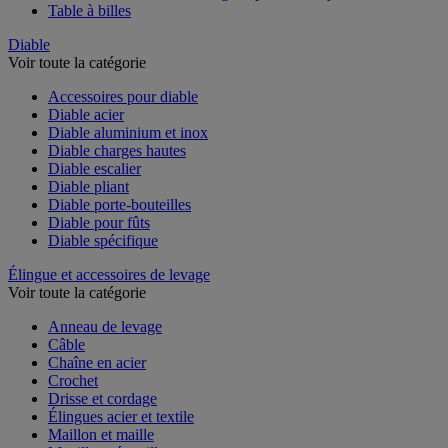
Table à billes
Diable
Voir toute la catégorie
Accessoires pour diable
Diable acier
Diable aluminium et inox
Diable charges hautes
Diable escalier
Diable pliant
Diable porte-bouteilles
Diable pour fûts
Diable spécifique
Élingue et accessoires de levage
Voir toute la catégorie
Anneau de levage
Câble
Chaîne en acier
Crochet
Drisse et cordage
Élingues acier et textile
Maillon et maille