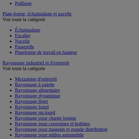
Paillasse
Plate-forme, échafaudage et nacelle
Voir toute la catégorie
Échafaudage
Escalier
Nacelle
Passerelle
Plateforme de travail en hauteur
Rayonnage industriel et d'entrepôt
Voir toute la catégorie
Mezzanine d'entrepôt
Rayonnage à palette
Rayonnage alimentaire
Rayonnage dynamique
Rayonnage léger
Rayonnage lourd
Rayonnage mi-lourd
Rayonnage pour charge longue
Rayonnage pour couronnes et bobines
Rayonnage pour magasin et grande distribution
Rayonnage pour milieu automobile