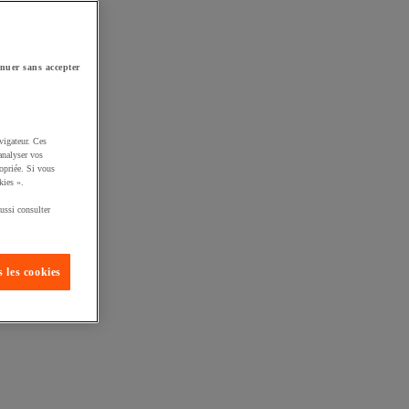
nuer sans accepter
vigateur. Ces
analyser vos
opriée. Si vous
kies ».
ussi consulter
 les cookies