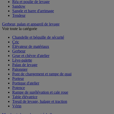
Pince de levage
Réa et poulie de levage
Sandow
Sangle et barre d'arrimage
Tendeur
Gerbeur, palan et appareil de levage
Voir toute la catégorie
Chandelle et béquille de sécurité
Cric
Élévateur de matériaux
Gerbeur
Grue et chèvre d'atelier
Lève-palette
Palan de levage
Palonnier
Pont de chargement et rampe de quai
Porteur
Portique d'atelier
Potence
Rampe de surélévation et cale roue
Table élévatrice
Treuil de levage, halage et traction
Vérin