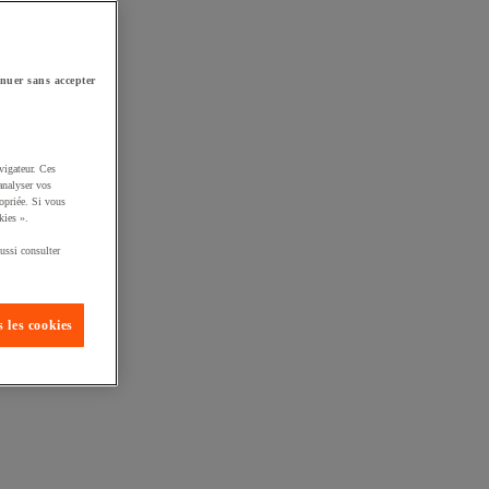
nuer sans accepter
vigateur. Ces
analyser vos
opriée. Si vous
kies ».
ussi consulter
 les cookies