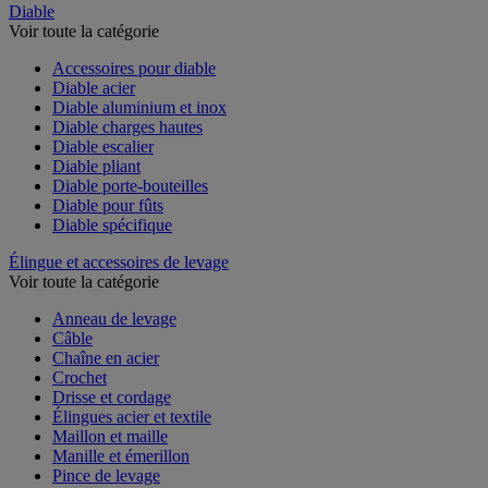
Diable
Voir toute la catégorie
Accessoires pour diable
Diable acier
Diable aluminium et inox
Diable charges hautes
Diable escalier
Diable pliant
Diable porte-bouteilles
Diable pour fûts
Diable spécifique
Élingue et accessoires de levage
Voir toute la catégorie
Anneau de levage
Câble
Chaîne en acier
Crochet
Drisse et cordage
Élingues acier et textile
Maillon et maille
Manille et émerillon