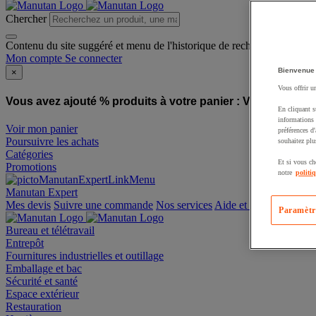
Chercher
Contenu du site suggéré et menu de l'historique de recherche
Mon compte
Se connecter
Bienvenue
×
Vous offrir u
Vous avez ajouté % produits à votre panier :
Vous avez ajo
En cliquant s
informations 
Voir mon panier
préférences d
Poursuivre les achats
souhaitez plu
Catégories
Et si vous ch
Promotions
notre
politi
Manutan Expert
offre reconditionnée
Paramètr
Mes devis
Suivre une commande
Nos services
Aide et contact
Bureau et télétravail
Entrepôt
Fournitures industrielles et outillage
Emballage et bac
Sécurité et santé
Espace extérieur