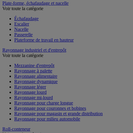
Plate-forme, échafaudage et nacelle
Voir toute la catégorie
Échafaudage
Escalier
Nacelle
Passerelle
Plateforme de travail en hauteur
Rayonnage industriel et d'entrepôt
Voir toute la catégorie
Mezzanine d'entrepôt
Rayonnage à palette
Rayonnage alimentaire
Rayonnage dynamique
Rayonnage léger
Rayonnage lourd
Rayonnage mi-lourd
Rayonnage pour charge longue
Rayonnage pour couronnes et bobines
Rayonnage pour magasin et grande distribution
Rayonnage pour milieu automobile