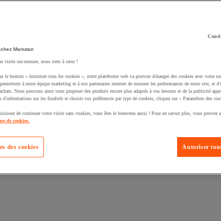
Conti
 chez Manutan
ne visite sur-mesure, nous tient à cœur !
uté un produit à votre panier :
ur le bouton « Autoriser tous les cookies », notre plateforme web va pouvoir échanger des cookies avec votre na
permettent à notre équipe marketing et à nos partenaires internet de mesurer les performances de notre site, et d'
'achats. Nous pouvons ainsi vous proposer des produits encore plus adaptés à vos besoins et de la publicité appr
s d'informations sur les finalités et choisir vos préférences par type de cookies, cliquez sur « Paramètres des coo
oisissez de continuer votre visite sans cookies, vous êtes le bienvenu aussi ! Pour en savoir plus, vous pouvez a
que de cookies.
es des cookies
Autoriser tous