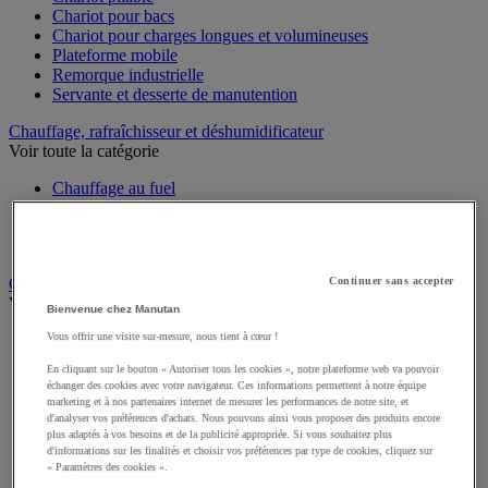
Chariot pour bacs
Chariot pour charges longues et volumineuses
Plateforme mobile
Remorque industrielle
Servante et desserte de manutention
Chauffage, rafraîchisseur et déshumidificateur
Voir toute la catégorie
Chauffage au fuel
Chauffage au gaz
Chauffage électrique
Rafraîchisseur et déshumidificateur
Convoyeur
Continuer sans accepter
Voir toute la catégorie
Bienvenue chez Manutan
Vous offrir une visite sur-mesure, nous tient à cœur !
Accessoires pour convoyeur
Bille de manutention
En cliquant sur le bouton « Autoriser tous les cookies », notre plateforme web va pouvoir
Convoyeur à rouleaux
échanger des cookies avec votre navigateur. Ces informations permettent à notre équipe
Convoyeur extensible et mobile
marketing et à nos partenaires internet de mesurer les performances de notre site, et
Convoyeur motorisé à bande
d'analyser vos préférences d'achats. Nous pouvons ainsi vous proposer des produits encore
plus adaptés à vos besoins et de la publicité appropriée. Si vous souhaitez plus
Convoyeur pour palettes
d'informations sur les finalités et choisir vos préférences par type de cookies, cliquez sur
Rail et barrette de manutention
« Paramètres des cookies ».
Rouleau de manutention et galet pour convoyeur