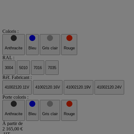
Coloris :
Anthracite
Bleu
Gris clair
Rouge
RAL :
3004
5010
7016
7035
Réf. Fabricant :
41002120.11V
41002120.16V
41002120.19V
41002120.24V
Porte coloris :
Anthracite
Bleu
Gris clair
Rouge
À partir de
2 165,00 €