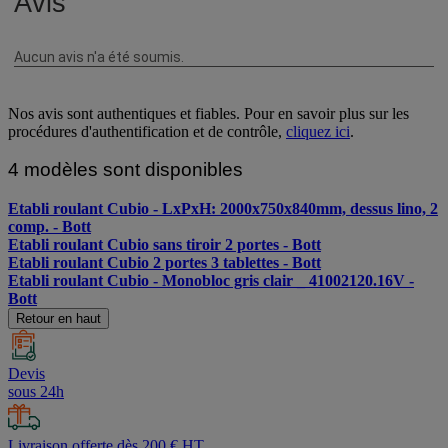
Nos avis sont authentiques et fiables. Pour en savoir plus sur les
procédures d'authentification et de contrôle,
cliquez ici
.
4 modèles sont disponibles
Etabli roulant Cubio - LxPxH: 2000x750x840mm, dessus lino, 2
comp. - Bott
Etabli roulant Cubio sans tiroir 2 portes - Bott
Etabli roulant Cubio 2 portes 3 tablettes - Bott
Etabli roulant Cubio - Monobloc gris clair _ 41002120.16V -
Bott
Retour en haut
Devis
sous 24h
Livraison offerte dès 200 € HT