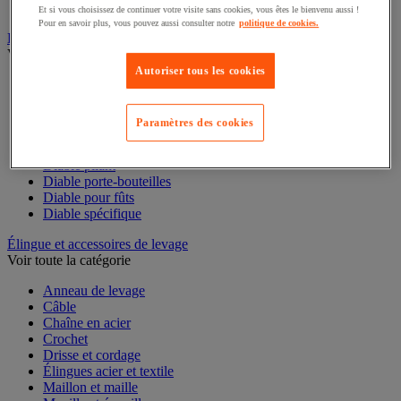
Table à billes
Et si vous choisissez de continuer votre visite sans cookies, vous êtes le bienvenu aussi !
Pour en savoir plus, vous pouvez aussi consulter notre
politique de cookies.
Diable
Voir toute la catégorie
Autoriser tous les cookies
Accessoires pour diable
Diable acier
Diable aluminium et inox
Paramètres des cookies
Diable charges hautes
Diable escalier
Diable pliant
Diable porte-bouteilles
Diable pour fûts
Diable spécifique
Élingue et accessoires de levage
Voir toute la catégorie
Anneau de levage
Câble
Chaîne en acier
Crochet
Drisse et cordage
Élingues acier et textile
Maillon et maille