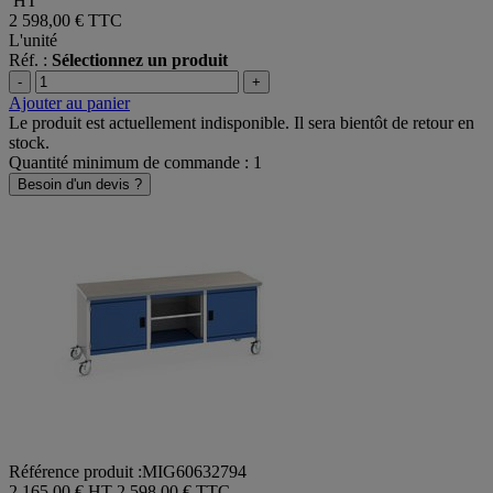
HT
2 598,00 €
TTC
L'unité
Réf. :
Sélectionnez un produit
-
+
Ajouter au panier
Le produit est actuellement indisponible. Il sera bientôt de retour en
stock.
Quantité minimum de commande : 1
Besoin d'un devis ?
Référence produit :MIG60632794
2 165,00 € HT
2 598,00 € TTC