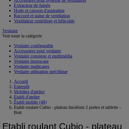
Accessoires pour système de ventilation
Extracteur de fumée
Hotte et caisson d'aspiration
Raccord et gaine de ventilation
Ventilateur centrifuge et hélicoïde
Vestiaire
Voir toute la catégorie
Vestiaire configurable
Accessoires pour vestiaire
Vestiaire consigne et multimédia
Vestiaire monocase
Vestiaire multicases
Vestiaire utilisation spécifique
Accueil
Entrepôt
Mobilier d'atelier
Etabli d'atelier
Établi mobile
(48)
Etabli roulant Cubio - plateau linoléum 2 portes et tablette -
Bott
Etabli roulant Cubio - plateau