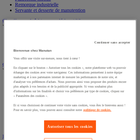
Remorque industrielle
Servante et desserte de manutention
Chauffage, rafraîchisseur et déshumidificateur
Voir toute la catégorie
Chauffage au fuel
Chauffage au gaz
Continuer sans accepter
Chauffage électrique
Bienvenue chez Manutan
Rafraîchisseur et déshumidificateur
Vous offrir une visite sur-mesure, nous tient à cœur !
Convoyeur
En cliquant sur le bouton « Autoriser tous les cookies », notre plateforme web va pouvoir
Voir toute la catégorie
échanger des cookies avec votre navigateur. Ces informations permettent à notre équipe
marketing et à nos partenaires internet de mesurer les performances de notre site, et
Accessoires pour convoyeur
d'analyser vos préférences d'achats. Nous pouvons ainsi vous proposer des produits encore
Bille de manutention
plus adaptés à vos besoins et de la publicité appropriée. Si vous souhaitez plus
Convoyeur à rouleaux
d'informations sur les finalités et choisir vos préférences par type de cookies, cliquez sur
« Paramètres des cookies ».
Convoyeur extensible et mobile
Convoyeur motorisé à bande
Et si vous choisissez de continuer votre visite sans cookies, vous êtes le bienvenu aussi !
Convoyeur pour palettes
Pour en savoir plus, vous pouvez aussi consulter notre
politique de cookies.
Rail et barrette de manutention
Rouleau de manutention et galet pour convoyeur
Table à billes
Autoriser tous les cookies
Diable