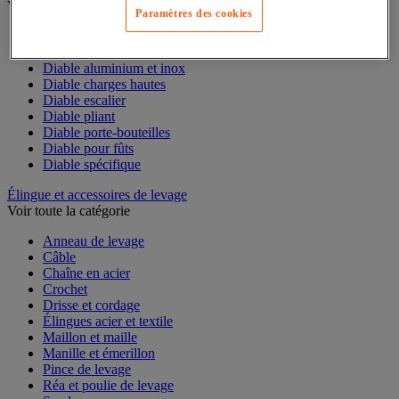
Voir toute la catégorie
Paramètres des cookies
Accessoires pour diable
Diable acier
Diable aluminium et inox
Diable charges hautes
Diable escalier
Diable pliant
Diable porte-bouteilles
Diable pour fûts
Diable spécifique
Élingue et accessoires de levage
Voir toute la catégorie
Anneau de levage
Câble
Chaîne en acier
Crochet
Drisse et cordage
Élingues acier et textile
Maillon et maille
Manille et émerillon
Pince de levage
Réa et poulie de levage