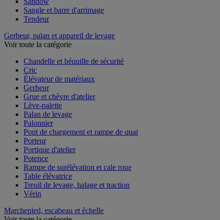
Sandow
Sangle et barre d'arrimage
Tendeur
Gerbeur, palan et appareil de levage
Voir toute la catégorie
Chandelle et béquille de sécurité
Cric
Élévateur de matériaux
Gerbeur
Grue et chèvre d'atelier
Lève-palette
Palan de levage
Palonnier
Pont de chargement et rampe de quai
Porteur
Portique d'atelier
Potence
Rampe de surélévation et cale roue
Table élévatrice
Treuil de levage, halage et traction
Vérin
Marchepied, escabeau et échelle
Voir toute la catégorie