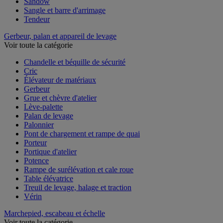
Sandow
Sangle et barre d'arrimage
Tendeur
Gerbeur, palan et appareil de levage
Voir toute la catégorie
Chandelle et béquille de sécurité
Cric
Élévateur de matériaux
Gerbeur
Grue et chèvre d'atelier
Lève-palette
Palan de levage
Palonnier
Pont de chargement et rampe de quai
Porteur
Portique d'atelier
Potence
Rampe de surélévation et cale roue
Table élévatrice
Treuil de levage, halage et traction
Vérin
Marchepied, escabeau et échelle
Voir toute la catégorie