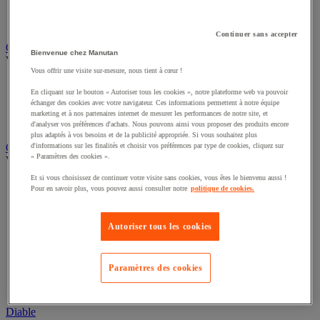
Remorque industrielle
Servante et desserte de manutention
Continuer sans accepter
Chauffage, rafraîchisseur et déshumidificateur
Bienvenue chez Manutan
Voir toute la catégorie
Vous offrir une visite sur-mesure, nous tient à cœur !
Chauffage au fuel
En cliquant sur le bouton « Autoriser tous les cookies », notre plateforme web va pouvoir
Chauffage au gaz
échanger des cookies avec votre navigateur. Ces informations permettent à notre équipe
Chauffage électrique
marketing et à nos partenaires internet de mesurer les performances de notre site, et
Rafraîchisseur et déshumidificateur
d'analyser vos préférences d'achats. Nous pouvons ainsi vous proposer des produits encore
plus adaptés à vos besoins et de la publicité appropriée. Si vous souhaitez plus
d'informations sur les finalités et choisir vos préférences par type de cookies, cliquez sur
Convoyeur
« Paramètres des cookies ».
Voir toute la catégorie
Et si vous choisissez de continuer votre visite sans cookies, vous êtes le bienvenu aussi !
Accessoires pour convoyeur
Pour en savoir plus, vous pouvez aussi consulter notre
politique de cookies.
Bille de manutention
Convoyeur à rouleaux
Convoyeur extensible et mobile
Autoriser tous les cookies
Convoyeur motorisé à bande
Convoyeur pour palettes
Rail et barrette de manutention
Paramètres des cookies
Rouleau de manutention et galet pour convoyeur
Table à billes
Diable