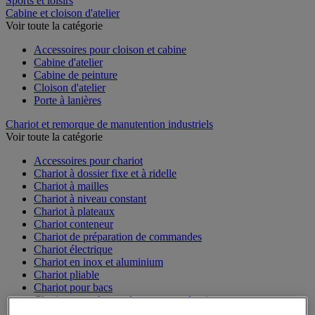
Sports et loisirs
Cabine et cloison d'atelier
Voir toute la catégorie
Accessoires pour cloison et cabine
Cabine d'atelier
Cabine de peinture
Cloison d'atelier
Porte à lanières
Chariot et remorque de manutention industriels
Voir toute la catégorie
Accessoires pour chariot
Chariot à dossier fixe et à ridelle
Chariot à mailles
Chariot à niveau constant
Chariot à plateaux
Chariot conteneur
Chariot de préparation de commandes
Chariot électrique
Chariot en inox et aluminium
Chariot pliable
Chariot pour bacs
Chariot pour charges longues et volumineuses
Plateforme mobile