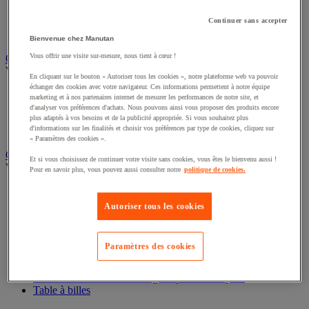
Plateforme mobile
Continuer sans accepter
Remorque industrielle
Servante et desserte de manutention
Bienvenue chez Manutan
Vous offrir une visite sur-mesure, nous tient à cœur !
Chauffage, rafraîchisseur et déshumidificateur
Voir toute la catégorie
En cliquant sur le bouton « Autoriser tous les cookies », notre plateforme web va pouvoir
échanger des cookies avec votre navigateur. Ces informations permettent à notre équipe
Chauffage au fuel
marketing et à nos partenaires internet de mesurer les performances de notre site, et
Chauffage au gaz
d'analyser vos préférences d'achats. Nous pouvons ainsi vous proposer des produits encore
Chauffage électrique
plus adaptés à vos besoins et de la publicité appropriée. Si vous souhaitez plus
d'informations sur les finalités et choisir vos préférences par type de cookies, cliquez sur
Rafraîchisseur et déshumidificateur
« Paramètres des cookies ».
Convoyeur
Et si vous choisissez de continuer votre visite sans cookies, vous êtes le bienvenu aussi !
Voir toute la catégorie
Pour en savoir plus, vous pouvez aussi consulter notre
politique de cookies.
Accessoires pour convoyeur
Bille de manutention
Autoriser tous les cookies
Convoyeur à rouleaux
Convoyeur extensible et mobile
Convoyeur motorisé à bande
Paramètres des cookies
Convoyeur pour palettes
Rail et barrette de manutention
Rouleau de manutention et galet pour convoyeur
Table à billes