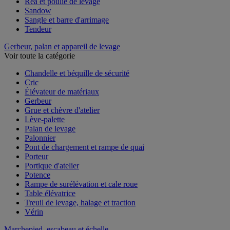
Réa et poulie de levage
Sandow
Sangle et barre d'arrimage
Tendeur
Gerbeur, palan et appareil de levage
Voir toute la catégorie
Chandelle et béquille de sécurité
Cric
Élévateur de matériaux
Gerbeur
Grue et chèvre d'atelier
Lève-palette
Palan de levage
Palonnier
Pont de chargement et rampe de quai
Porteur
Portique d'atelier
Potence
Rampe de surélévation et cale roue
Table élévatrice
Treuil de levage, halage et traction
Vérin
Marchepied, escabeau et échelle