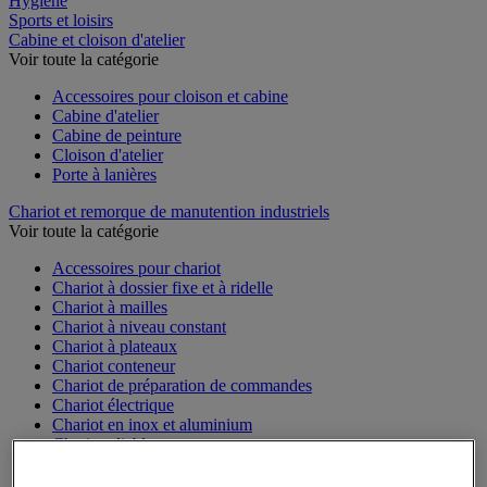
Hygiène
Sports et loisirs
Cabine et cloison d'atelier
Voir toute la catégorie
Accessoires pour cloison et cabine
Cabine d'atelier
Cabine de peinture
Cloison d'atelier
Porte à lanières
Chariot et remorque de manutention industriels
Voir toute la catégorie
Accessoires pour chariot
Chariot à dossier fixe et à ridelle
Chariot à mailles
Chariot à niveau constant
Chariot à plateaux
Chariot conteneur
Chariot de préparation de commandes
Chariot électrique
Chariot en inox et aluminium
Chariot pliable
Chariot pour bacs
Chariot pour charges longues et volumineuses