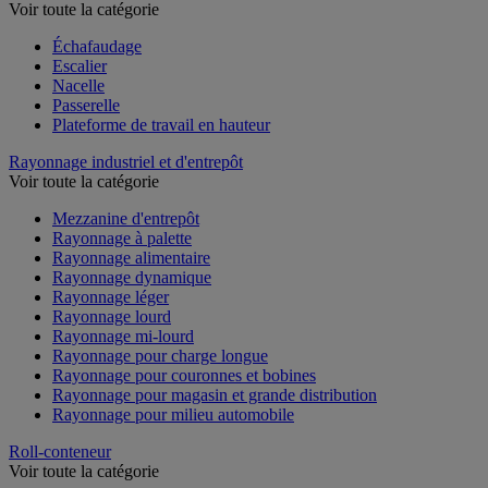
Plate-forme, échafaudage et nacelle
Voir toute la catégorie
Échafaudage
Escalier
Nacelle
Passerelle
Plateforme de travail en hauteur
Rayonnage industriel et d'entrepôt
Voir toute la catégorie
Mezzanine d'entrepôt
Rayonnage à palette
Rayonnage alimentaire
Rayonnage dynamique
Rayonnage léger
Rayonnage lourd
Rayonnage mi-lourd
Rayonnage pour charge longue
Rayonnage pour couronnes et bobines
Rayonnage pour magasin et grande distribution
Rayonnage pour milieu automobile
Roll-conteneur