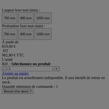
Largeur hors tout (mm) :
750 mm
900 mm
1050 mm
Profondeur hors tout (mm) :
750 mm
900 mm
1050 mm
À partir de
819,00 €
HT
982,80 €
TTC
L'unité
Réf. :
Sélectionnez un produit
-
+
Ajouter au panier
Le produit est actuellement indisponible. Il sera bientôt de retour en
stock.
Quantité minimum de commande : 1
Besoin d'un devis ?