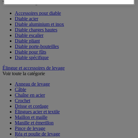
Diable
Voir toute la catégorie
Accessoires pour diable
Diable acier
Diable aluminium et inox
Diable charges hautes
Diable escalier
Diable pliant
Diable porte-bouteilles
Diable pour fûts
Diable spécifique
Élingue et accessoires de levage
Voir toute la catégorie
Anneau de levage
Câble
Chaîne en acier
Crochet
Drisse et cordage
Élingues acier et textile
Maillon et maille
Manille et émerillon
Pince de levage