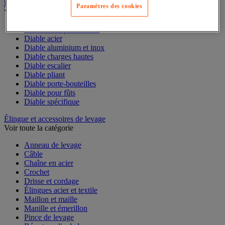
Diable
Paramètres des cookies
Voir toute la catégorie
Accessoires pour diable
Diable acier
Diable aluminium et inox
Diable charges hautes
Diable escalier
Diable pliant
Diable porte-bouteilles
Diable pour fûts
Diable spécifique
Élingue et accessoires de levage
Voir toute la catégorie
Anneau de levage
Câble
Chaîne en acier
Crochet
Drisse et cordage
Élingues acier et textile
Maillon et maille
Manille et émerillon
Pince de levage