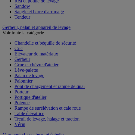
Réa et poulie de levage
Sandow
Sangle et barre d'arrimage
Tendeur
Gerbeur, palan et appareil de levage
Voir toute la catégorie
Chandelle et béquille de sécurité
Cric
Élévateur de matériaux
Gerbeur
Grue et chèvre d'atelier
Lève-palette
Palan de levage
Palonnier
Pont de chargement et rampe de quai
Porteur
Portique d'atelier
Potence
Rampe de surélévation et cale roue
Table élévatrice
Treuil de levage, halage et traction
Vérin
Marchepied, escabeau et échelle