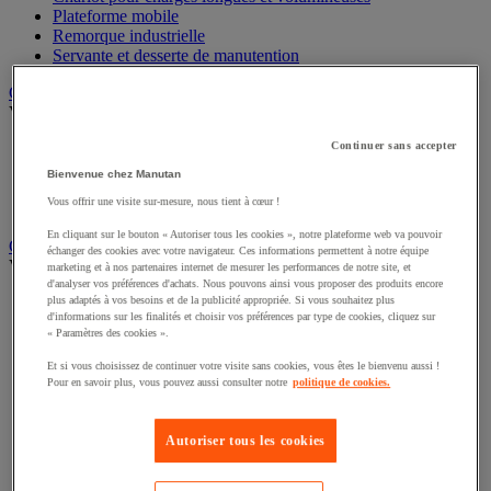
Plateforme mobile
Remorque industrielle
Servante et desserte de manutention
Chauffage, rafraîchisseur et déshumidificateur
Voir toute la catégorie
Continuer sans accepter
Chauffage au fuel
Chauffage au gaz
Bienvenue chez Manutan
Chauffage électrique
Vous offrir une visite sur-mesure, nous tient à cœur !
Rafraîchisseur et déshumidificateur
En cliquant sur le bouton « Autoriser tous les cookies », notre plateforme web va pouvoir
Convoyeur
échanger des cookies avec votre navigateur. Ces informations permettent à notre équipe
Voir toute la catégorie
marketing et à nos partenaires internet de mesurer les performances de notre site, et
d'analyser vos préférences d'achats. Nous pouvons ainsi vous proposer des produits encore
Accessoires pour convoyeur
plus adaptés à vos besoins et de la publicité appropriée. Si vous souhaitez plus
d'informations sur les finalités et choisir vos préférences par type de cookies, cliquez sur
Bille de manutention
« Paramètres des cookies ».
Convoyeur à rouleaux
Convoyeur extensible et mobile
Et si vous choisissez de continuer votre visite sans cookies, vous êtes le bienvenu aussi !
Convoyeur motorisé à bande
Pour en savoir plus, vous pouvez aussi consulter notre
politique de cookies.
Convoyeur pour palettes
Rail et barrette de manutention
Rouleau de manutention et galet pour convoyeur
Autoriser tous les cookies
Table à billes